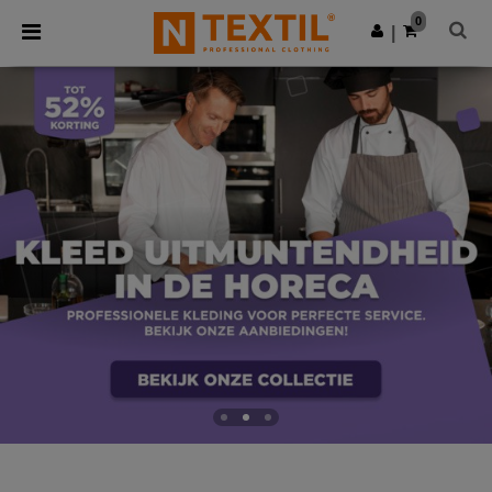
×
Ntextil-app
0
Download app
|
Betere prijzen in de app!