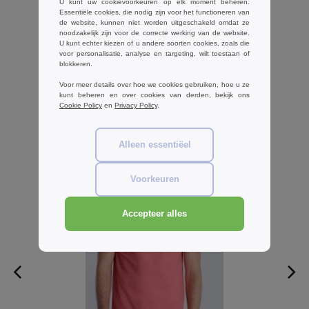
U kunt uw cookievoorkeuren op elk moment beheren.
€2.10
Essentiële cookies, die nodig zijn voor het functioneren van
de website, kunnen niet worden uitgeschakeld omdat ze
+ 1 KLEUR
noodzakelijk zijn voor de correcte werking van de website.
U kunt echter kiezen of u andere soorten cookies, zoals die
voor personalisatie, analyse en targeting, wilt toestaan of
blokkeren.
ONZE BESTSELLERS
Voor meer details over hoe we cookies gebruiken, hoe u ze
kunt beheren en over cookies van derden, bekijk ons
Cookie Policy
en
Privacy Policy
.
Alleen essentiëel
Voorkeuren
Accepteer alles