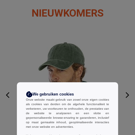
NIEUWKOMERS
We gebruiken cookies
Onze website maakt gebruik van zowel onze eigen cookies
als cookies van derden om de algehele functionaliteit te
verbeteren, uw voorkeuren te onthouden, de prestaties van
de website te analyseren en een vlotte en
gepersonaliseerde browse-ervaring te garanderen, inclusief
op maat gemaakte inhoud, geoptimaliseerde interacties
RESULT RC092X - Vintage 6-
met onze website en advertenties.
Panel Pet