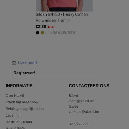
Gildan GN180 - Heavy Cotton
Volwassen T-Shirt
€2.39
-68%
+ 59 KLEUREN
Registreer!
INFORMATIE
CONTACTEER ONS
Over Ntextil
Klant
klant@ntextil.be
Track my order now
Sales
Betalingsmogelijkheden
verkoop@ntextil.be
Levering
Restitutie / retour
02 586 22 00
Help & FAQs