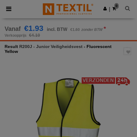
×
Ntextil-app
0
Download app
|
Betere prijzen in de app!
€1.93
Vanaf
*
incl. BTW
€1.60
zonder BTW
€4.10
Verkoopprijs
Result
R200J - Junior Veiligheidsvest
- Fluorescent
Yellow
Previous
Next