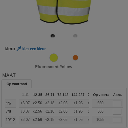
kleur
kies een kleur
Fluorescent Yellow
MAAT
Op voorraad
1-11
12-35
36-71
72-143
144-287
288 +
Op voorraad
Meer
Aant.
+
3.07
2.56
2.18
2.05
1.95
1.93
660
4/6
€
€
€
€
€
€
+
3.07
2.56
2.18
2.05
1.95
1.93
586
7/9
€
€
€
€
€
€
+
3.07
2.56
2.18
2.05
1.95
1.93
1058
10/12
€
€
€
€
€
€