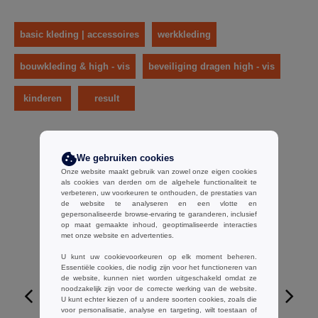
basic kleding | accessoires
werkkleding
bouwkleding & high - vis
beveiliging dragen high - vis
kinderen
result
We gebruiken cookies
Onze website maakt gebruik van zowel onze eigen cookies
als cookies van derden om de algehele functionaliteit te
verbeteren, uw voorkeuren te onthouden, de prestaties van
de website te analyseren en een vlotte en
gepersonaliseerde browse-ervaring te garanderen, inclusief
op maat gemaakte inhoud, geoptimaliseerde interacties
met onze website en advertenties.
U kunt uw cookievoorkeuren op elk moment beheren.
Essentiële cookies, die nodig zijn voor het functioneren van
de website, kunnen niet worden uitgeschakeld omdat ze
noodzakelijk zijn voor de correcte werking van de website.
U kunt echter kiezen of u andere soorten cookies, zoals die
voor personalisatie, analyse en targeting, wilt toestaan of