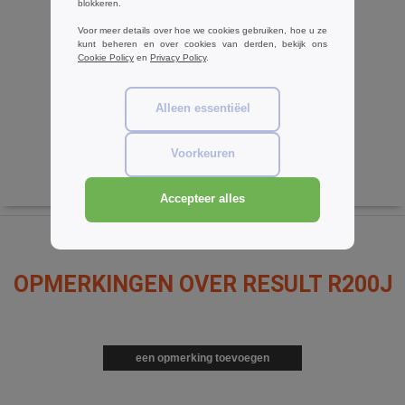
W1
blokkeren.
Voor meer details over hoe we cookies gebruiken, hoe u ze
Korntex KX217 - Veiligheidsvest
kunt beheren en over cookies van derden, bekijk ons
€2.37
-36%
Cookie Policy
en
Privacy Policy
.
€3.70
Alleen essentiëel
Voorkeuren
Accepteer alles
OPMERKINGEN OVER RESULT R200J
een opmerking toevoegen