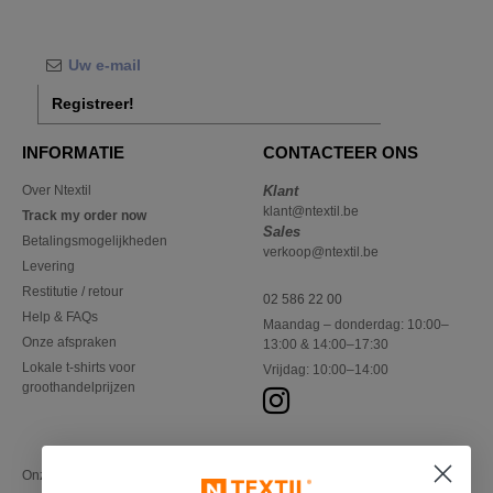
Registreer!
INFORMATIE
CONTACTEER ONS
Over Ntextil
Klant
klant@ntextil.be
Track my order now
Sales
Betalingsmogelijkheden
verkoop@ntextil.be
Levering
Restitutie / retour
02 586 22 00
Help & FAQs
Maandag – donderdag: 10:00–
Onze afspraken
13:00 & 14:00–17:30
Lokale t-shirts voor
Vrijdag: 10:00–14:00
groothandelprijzen
Onze financiële partners