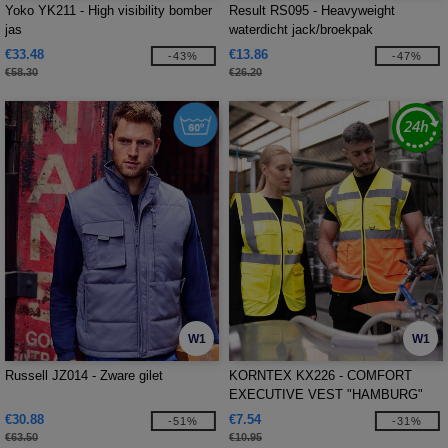
Yoko YK211 - High visibility bomber
Result RS095 - Heavyweight
jas
waterdicht jack/broekpak
€33.48
€13.86
-43%
-47%
€58.30
€26.20
W1
W1
Russell JZ014 - Zware gilet
KORNTEX KX226 - COMFORT
EXECUTIVE VEST "HAMBURG"
€30.88
€7.54
-51%
-31%
€63.50
€10.95