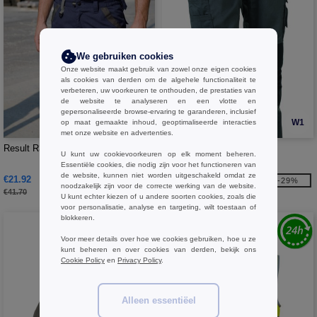
We gebruiken cookies
Onze website maakt gebruik van zowel onze eigen cookies
als cookies van derden om de algehele functionaliteit te
verbeteren, uw voorkeuren te onthouden, de prestaties van
de website te analyseren en een vlotte en
gepersonaliseerde browse-ervaring te garanderen, inclusief
W1
W1
op maat gemaakte inhoud, geoptimaliseerde interacties
met onze website en advertenties.
Result R311X - Technische Short
Herock HK010 - Broek Titan
U kunt uw cookievoorkeuren op elk moment beheren.
Essentiële cookies, die nodig zijn voor het functioneren van
de website, kunnen niet worden uitgeschakeld omdat ze
€21.92
€47.68
-47%
-29%
noodzakelijk zijn voor de correcte werking van de website.
€41.70
€67.60
U kunt echter kiezen of u andere soorten cookies, zoals die
voor personalisatie, analyse en targeting, wilt toestaan of
blokkeren.
Voor meer details over hoe we cookies gebruiken, hoe u ze
kunt beheren en over cookies van derden, bekijk ons
Cookie Policy
en
Privacy Policy
.
Alleen essentiëel