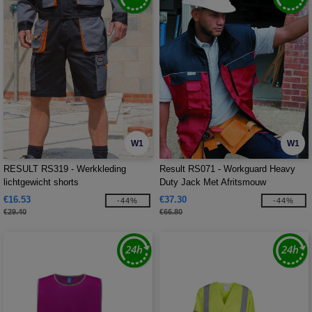
W1
W1
RESULT RS319 - Werkkleding
Result RS071 - Workguard Heavy
lichtgewicht shorts
Duty Jack Met Afritsmouw
€16.53
€37.30
-44%
-44%
€29.40
€66.80