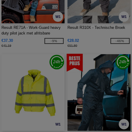
W1
W1
Result RE71A - Work-Guard heavy
Result R310X - Technische Broek
duty pilot jack met afritsbare
mouwen
€37.30
€28.02
-9%
-46%
€41.19
€51.80
W1
W1