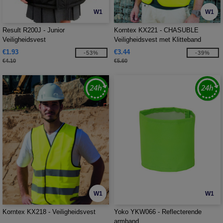
W1
W1
Result R200J - Junior
Korntex KX221 - CHASUBLE
Veiligheidsvest
Veiligheidsvest met Klitteband
€1.93
€3.44
-53%
-39%
€4.10
€5.60
W1
W1
Korntex KX218 - Veiligheidsvest
Yoko YKW066 - Reflecterende
armband