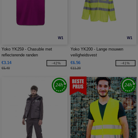
W1
W1
Yoko YK259 - Chasuble met
Yoko YK200 - Lange mouwen
reflecterende randen
veiligheidsvest
€3.14
€6.56
-42%
-41%
€5.40
€11.20