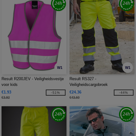
W1
W1
Result R200JEV - Veiligheidsvestje
Result RS327 -
voor kids
Veiligheidscargobroek
€1.93
€24.36
-51%
-44%
€3.92
€43.60