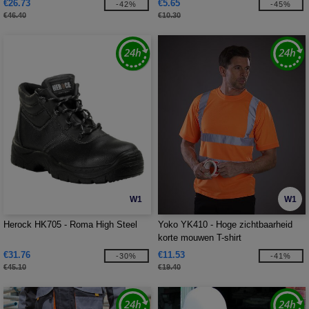
€26.73
€5.65
-42%
-45%
€46.40
€10.30
W1
W1
Herock HK705 - Roma High Steel
Yoko YK410 - Hoge zichtbaarheid
korte mouwen T-shirt
€31.76
€11.53
-30%
-41%
€45.10
€19.40