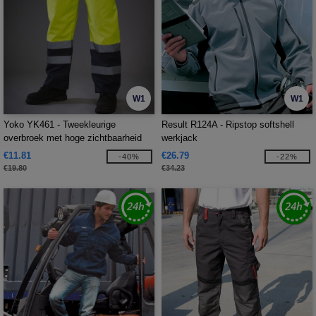
W1
W1
Yoko YK461 - Tweekleurige
Result R124A - Ripstop softshell
overbroek met hoge zichtbaarheid
werkjack
€11.81
€26.79
-40%
-22%
€19.80
€34.23