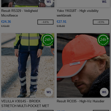
W1
W1
Result RS329 - Veiligheid
Yoko YK018T - High visibility
Microfleece
werkbroek
€24.36
€27.91
-44%
-43%
€43.60
€48.60
W1
W1
VELILLA V3014S - BROEK
Result RC035 - High-Viz Huisdier
STRETCH MULTI-POCKET MET
REFLECTERENDE STREPEN