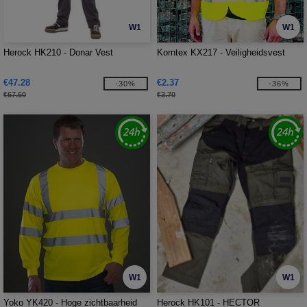
W1
W1
Herock HK210 - Donar Vest
Korntex KX217 - Veiligheidsvest
€47.28
€2.37
-30%
-36%
€67.60
€3.70
W1
W1
Yoko YK420 - Hoge zichtbaarheid
Herock HK101 - HECTOR