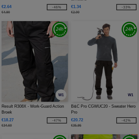
€2.64
€1.34
-46%
-33%
€4.90
€2.00
W1
W1
Result R308X - Work-Guard Action
B&C Pro CGWUC20 - Sweater Hero
Broek
Pro
€18.27
€20.72
-47%
-42%
€34.60
€35.95