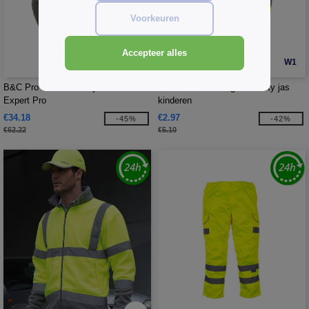
Voorkeuren
Accepteer alles
W1
W1
B&C Pro BC835 - Bodywarmer
Yoko YK102C - High visibility jas
Expert Pro
kinderen
€34.18
€2.97
-45%
-42%
€62.22
€5.10