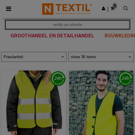
×
Ntextil-app
0
Download app
|
Betere prijzen in de app!
verfijn uw selectie
GROOTHANDEL EN DETAILHANDEL
BOUWKLEDING