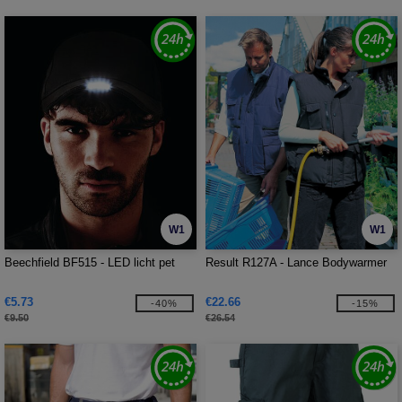
W1
W1
Beechfield BF515 - LED licht pet
Result R127A - Lance Bodywarmer
€5.73
€22.66
-40%
-15%
€9.50
€26.54