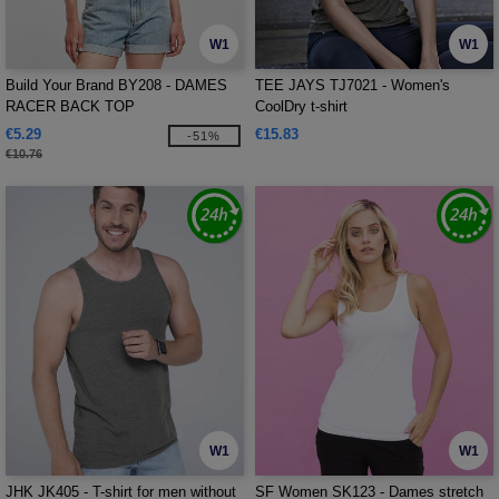
W1
W1
Build Your Brand BY208 - DAMES
TEE JAYS TJ7021 - Women's
RACER BACK TOP
CoolDry t-shirt
€5.29
€15.83
-51%
€10.76
W1
W1
JHK JK405 - T-shirt for men without
SF Women SK123 - Dames stretch