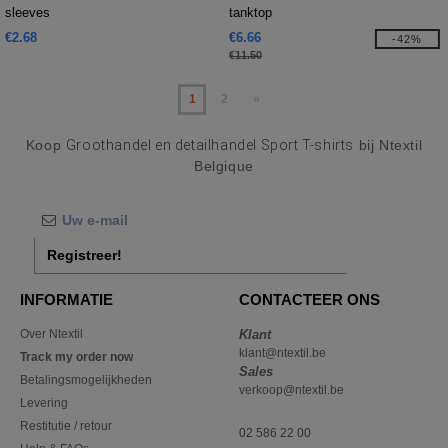
sleeves
tanktop
€2.68
€6.66
-42%
€11.50
1
2
»
Koop
Groothandel en detailhandel Sport T-shirts
bij Ntextil
Belgique
Registreer!
INFORMATIE
CONTACTEER ONS
Over Ntextil
Klant
klant@ntextil.be
Track my order now
Sales
Betalingsmogelijkheden
verkoop@ntextil.be
Levering
Restitutie / retour
02 586 22 00