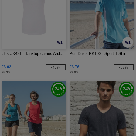
W1
W1
JHK JK421 - Tanktop dames Aruba
Pen Duick PK100 - Sport T-Shirt
€3.02
€3.76
-43%
-62%
€5.30
€9.90