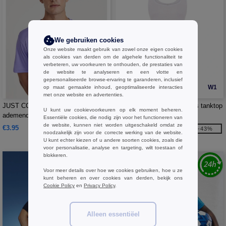
We gebruiken cookies
Onze website maakt gebruik van zowel onze eigen cookies
als cookies van derden om de algehele functionaliteit te
verbeteren, uw voorkeuren te onthouden, de prestaties van
de website te analyseren en een vlotte en
gepersonaliseerde browse-ervaring te garanderen, inclusief
W1
W1
op maat gemaakte inhoud, geoptimaliseerde interacties
met onze website en advertenties.
JUST COOL JC020 - Unisex
JHK JK422 - Victoria dames tanktop
U kunt uw cookievoorkeuren op elk moment beheren.
ademend T-shirt
Essentiële cookies, die nodig zijn voor het functioneren van
de website, kunnen niet worden uitgeschakeld omdat ze
€3.95
€3.06
-43%
noodzakelijk zijn voor de correcte werking van de website.
€5.40
U kunt echter kiezen of u andere soorten cookies, zoals die
voor personalisatie, analyse en targeting, wilt toestaan of
blokkeren.
Voor meer details over hoe we cookies gebruiken, hoe u ze
kunt beheren en over cookies van derden, bekijk ons
Cookie Policy
en
Privacy Policy
.
Alleen essentiëel