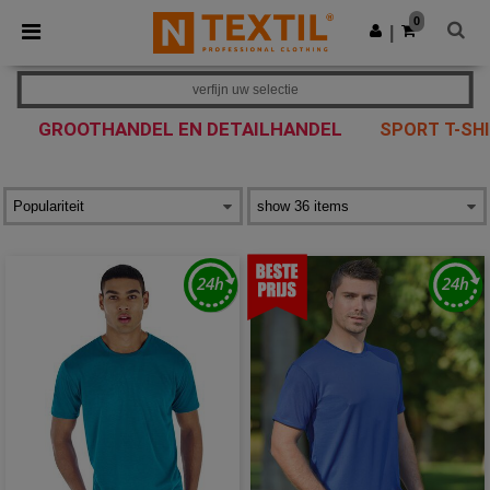
×
Ntextil-app
0
Download app
|
Betere prijzen in de app!
verfijn uw selectie
GROOTHANDEL EN DETAILHANDEL
SPORT T-SH