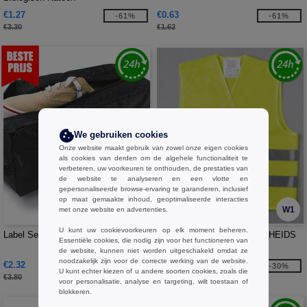
€1.27
€0.63
-61%
-61%
€3.30
€1.62
We gebruiken cookies
Onze website maakt gebruik van zowel onze eigen cookies
als cookies van derden om de algehele functionaliteit te
verbeteren, uw voorkeuren te onthouden, de prestaties van
de website te analyseren en een vlotte en
gepersonaliseerde browse-ervaring te garanderen, inclusief
op maat gemaakte inhoud, geoptimaliseerde interacties
W1
W1
met onze website en advertenties.
U kunt uw cookievoorkeuren op elk moment beheren.
Label Serie LS739 - Schoenentas
Label Serie YK102 - VEILIGHEIDS
Essentiële cookies, die nodig zijn voor het functioneren van
GILET
de website, kunnen niet worden uitgeschakeld omdat ze
noodzakelijk zijn voor de correcte werking van de website.
€2.32
€3.33
-39%
-30%
U kunt echter kiezen of u andere soorten cookies, zoals die
€3.80
€4.75
voor personalisatie, analyse en targeting, wilt toestaan of
blokkeren.