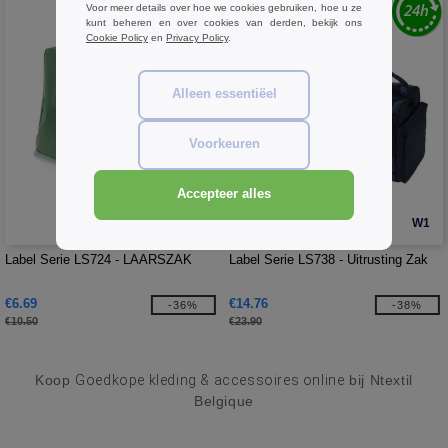
Voor meer details over hoe we cookies gebruiken, hoe u ze
kunt beheren en over cookies van derden, bekijk ons
Cookie Policy
en
Privacy Policy
.
Alleen essentiëel
Voorkeuren
Accepteer alles
W1
W1
Label Serie LS724 - LAARSZAK
Label Serie LS738 - Uitrusting Zak
€6.69
€14.76
-36%
-38%
€10.50
€23.90
Koop
Goedkope kleding & accessoires online
bij Ntextil
Belgique