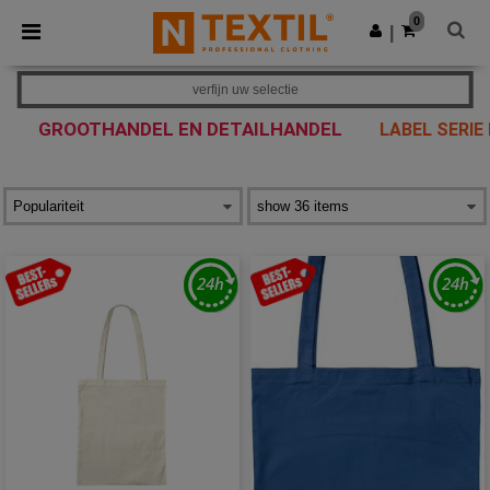
×
Ntextil-app
0
Download app
|
Betere prijzen in de app!
verfijn uw selectie
GROOTHANDEL EN DETAILHANDEL
LABEL SERIE