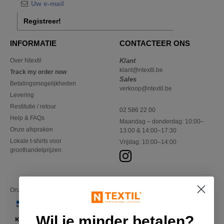
Registreer!
INFORMATIE
CONTACTEER ONS
Over Ntextil
Klant
klant@ntextil.be
Track my order now
Sales
Betalingsmogelijkheden
verkoop@ntextil.be
Levering
Restitutie / retour
02 586 22 00
Help & FAQs
Maandag – donderdag: 10:00–
Onze afspraken
13:00 & 14:00–17:30
Lokale t-shirts voor
Vrijdag: 10:00–14:00
groothandelprijzen
Onze financiële partners
Wil je minder betalen?