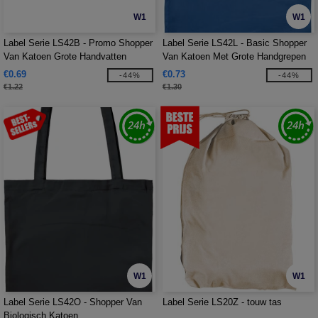
W1
W1
Label Serie LS42B - Promo Shopper
Label Serie LS42L - Basic Shopper
Van Katoen Grote Handvatten
Van Katoen Met Grote Handgrepen
€0.69
€0.73
-44%
-44%
€1.22
€1.30
W1
W1
Label Serie LS42O - Shopper Van
Label Serie LS20Z - touw tas
Biologisch Katoen