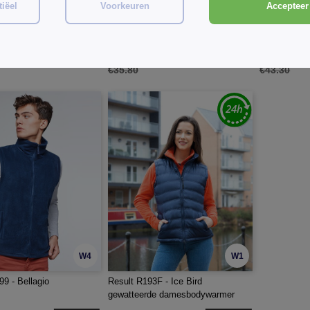
iëel
Voorkeuren
Accepteer 
200 - Neptune
VELILLA V5902 - BICOLORE
Result R123 
MULTI-ZAKKEN GESTEPTE
Bodywarmer
GILET
€20.63
€20.70
-30%
-42%
€35.80
€43.30
W4
W1
9 - Bellagio
Result R193F - Ice Bird
gewatteerde damesbodywarmer