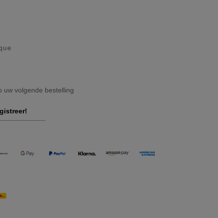
ique
op uw volgende bestelling
gistreer!