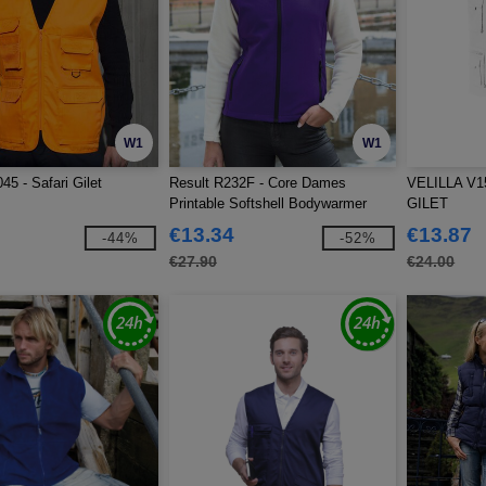
W1
W1
45 - Safari Gilet
Result R232F - Core Dames
VELILLA V1
Printable Softshell Bodywarmer
GILET
€13.34
€13.87
-44%
-52%
€27.90
€24.00