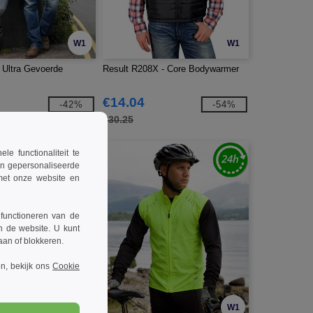
W1
W1
 Ultra Gevoerde
Result R208X - Core Bodywarmer
€14.04
-42%
-54%
€30.25
 functionaliteit te
en gepersonaliseerde
 met onze website en
 functioneren van de
n de website. U kunt
taan of blokkeren.
n, bekijk ons
Cookie
W1
W1