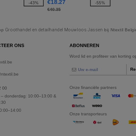
€18.27
-43%
-55%
€40.35
op
Groothandel en detailhandel Mouwloos Jassen
bij Ntextil Belg
TEER ONS
ABONNEREN
Word lid en profiteer van korting 
xtil.be
Re
textil.be
Onze financiële partners
2 00
– donderdag: 10:00–13:00 &
:30
10:00–14:00
Onze transporteurs