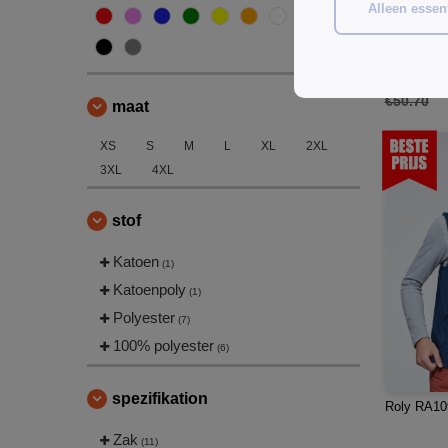
Alleen essent
Herock HK
€35.59
€50.70
maat
XS
S
M
L
XL
2XL
3XL
4XL
stof
Katoen
(1)
Katoenpoly
(1)
Polyester
(7)
100% polyester
(6)
spezifikation
Roly RA109
Zak
(11)