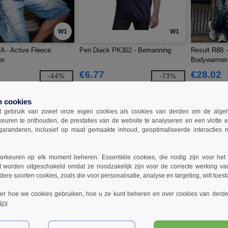
W1
W1
A - Active Fleece
Pen Duick PK302 - Bemanning
Result R88 -
er
Bodywarmer
€6.77
€28.02
-44%
-73%
€24.90
€47.95
n cookies
 gebruik van zowel onze eigen cookies als cookies van derden om de algehele
keuren te onthouden, de prestaties van de website te analyseren en een vlotte 
garanderen, inclusief op maat gemaakte inhoud, geoptimaliseerde interacties
rkeuren op elk moment beheren. Essentiële cookies, die nodig zijn voor het
t worden uitgeschakeld omdat ze noodzakelijk zijn voor de correcte werking va
dere soorten cookies, zoals die voor personalisatie, analyse en targeting, wilt toes
ver hoe we cookies gebruiken, hoe u ze kunt beheren en over cookies van derde
icy
.
W1
W1