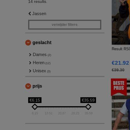
14 results.
Jassen
verwijder filters
geslacht
Result RS0
Dames
(2)
€21.92
Heren
(12)
€39.30
Unisex
(3)
prijs
€6.15
€35.59
6.15
13.51
20.87
28.23
35.59