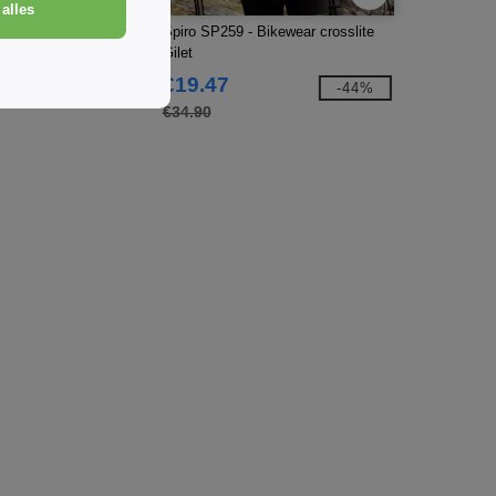
alles
- Softshell
Spiro SP259 - Bikewear crosslite
Gilet
€19.47
-52%
-44%
€34.90