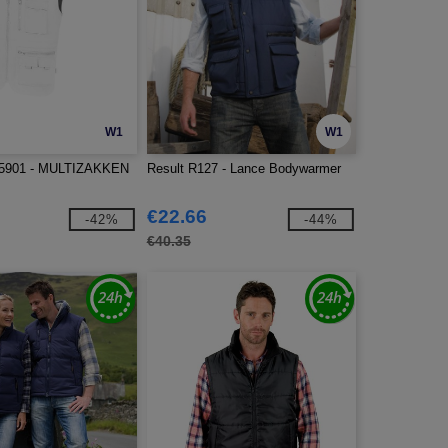
W1
W1
5901 - MULTIZAKKEN
Result R127 - Lance Bodywarmer
€22.66
-42%
-44%
€40.35