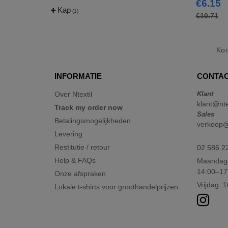
€6.15
Kap
(1)
€10.71
Ko
INFORMATIE
CONTAC
Over Ntextil
Klant
klant@nte
Track my order now
Sales
Betalingsmogelijkheden
verkoop@n
Levering
Restitutie / retour
02 586 2
Help & FAQs
Maandag 
14:00–17
Onze afspraken
Vrijdag: 
Lokale t-shirts voor groothandelprijzen