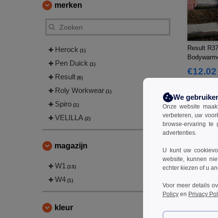
merken
Result R37
Herock
(1)
Bodywarm
Pen Duick
(1)
€12.02
Result
(8)
€21.45
Roly Workwear
(1)
We gebruike
Spiro
(1)
Onze website maakt
verbeteren, uw voor
VELILLA
(2)
browse-ervaring te 
advertenties.
magazijn
U kunt uw cookievoo
website, kunnen nie
W1
(13)
echter kiezen of u an
W4
(1)
Voor meer details o
Policy
en
Privacy Pol
kleur