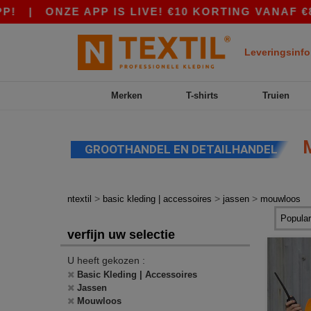
|
ONZE APP IS LIVE! €10 KORTING VANAF €80 M
Leveringsinfo
Merken
T-shirts
Truien
M
GROOTHANDEL EN DETAILHANDEL
>
>
>
ntextil
basic kleding | accessoires
jassen
mouwloos
verfijn uw selectie
U heeft gekozen :
Basic Kleding | Accessoires
Jassen
Mouwloos