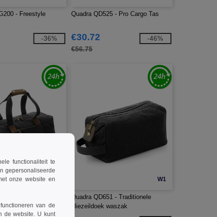
200 - Freestyle
Quadra QD525 - Pro Cargo Tas
€30.72
-36%
-46%
€56.75
 functionaliteit te
en gepersonaliseerde
 met onze website en
W1
W1
0 - Traditionele
Quadra QD651 - Traditionele
 functioneren van de
e bag'
oliezeildoek waszak
n de website. U kunt