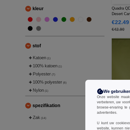
kleur
Quadra QD
Desert Can
€22.49
€42.90
stof
Katoen
(1)
100% katoen
(1)
Polyester
(7)
100% polyester
(6)
Nylon
We gebruike
(1)
Onze website maakt
verbeteren, uw voor
spezifikation
browse-ervaring te 
advertenties.
Zak
Bag Base 
(14)
U kunt uw cookievoo
Reistas
website, kunnen nie