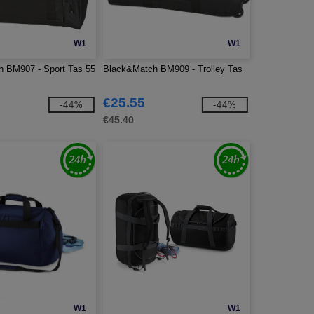
W1
W1
 BM907 - Sport Tas 55
Black&Match BM909 - Trolley Tas
€25.55
-44%
-44%
€45.40
W1
W1