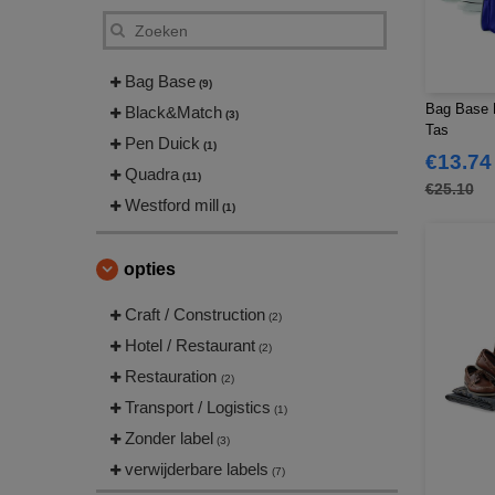
Bag Base
(9)
Bag Base 
Black&Match
(3)
Tas
Pen Duick
(1)
€13.74
Quadra
(11)
€25.10
Westford mill
(1)
opties
Craft / Construction
(2)
Hotel / Restaurant
(2)
Restauration
(2)
Transport / Logistics
(1)
Zonder label
(3)
verwijderbare labels
(7)