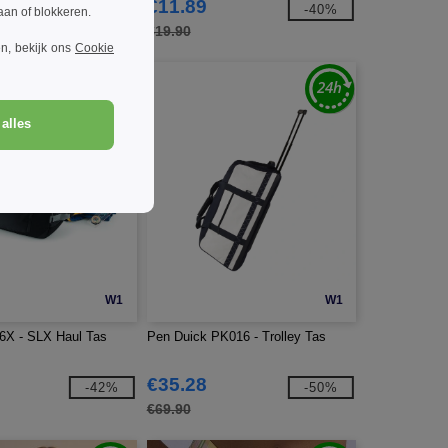
€11.89
-45%
-40%
taan of blokkeren.
€19.90
n, bekijk ons
Cookie
alles
W1
W1
6X - SLX Haul Tas
Pen Duick PK016 - Trolley Tas
€35.28
-42%
-50%
€69.90