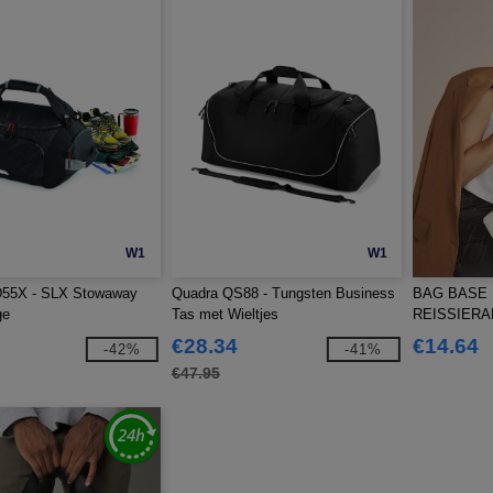
W1
W1
55X - SLX Stowaway
Quadra QS88 - Tungsten Business
BAG BASE 
ge
Tas met Wieltjes
REISSIERA
€28.34
€14.64
-42%
-41%
€47.95