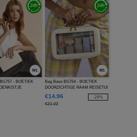
W1
W1
BG757 - BOETIEK
Bag Base BG764 - BOETIEK
DENKISTJE
DOORZICHTIGE RAAM REISETUI
€14.96
-29%
€21.02