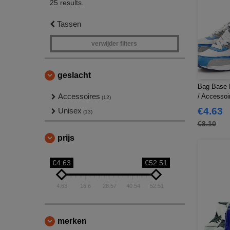
25 results.
Tassen
verwijder filters
geslacht
Bag Base 
Accessoires
/ Accessoi
(12)
€4.63
Unisex
(13)
€8.10
prijs
€4.63
€52.51
4.63
16.6
28.57
40.54
52.51
merken