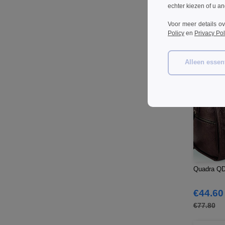
€15.62
echter kiezen of u an
€25.70
Voor meer details o
Policy
en
Privacy Pol
Alleen essent
Quadra QD
€44.60
€77.80