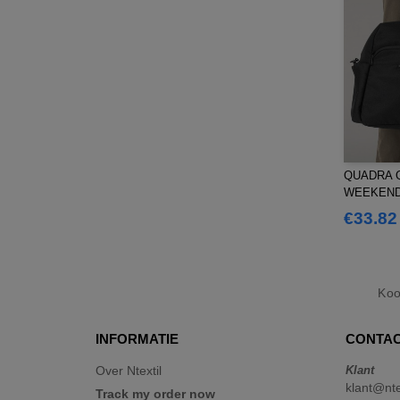
QUADRA Q
WEEKEN
€33.82
Ko
INFORMATIE
CONTAC
Over Ntextil
Klant
klant@nte
Track my order now