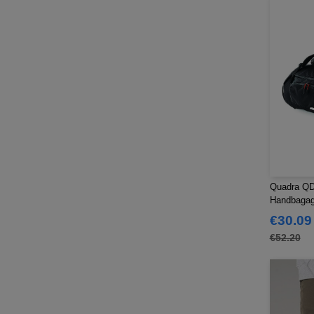
Quadra QD
Handbaga
€30.09
€52.20