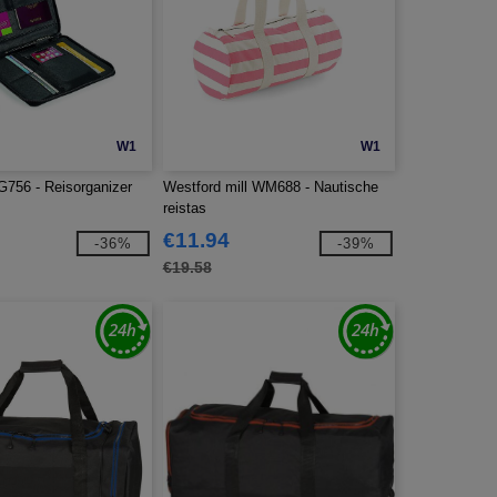
W1
W1
756 - Reisorganizer
Westford mill WM688 - Nautische
reistas
€11.94
-36%
-39%
€19.58