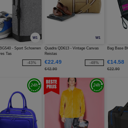
W1
W1
BG540 - Sport Schoenen
Quadra QD613 - Vintage Canvas
Bag Base BG
res Tas
Reistas
€22.49
€14.58
-43%
-48%
€42.90
€22.90