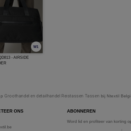
W1
D813 - AIRSIDE
DER
op
Groothandel en detailhandel Reistassen Tassen
bij Ntextil Belg
TEER ONS
ABONNEREN
Word lid en profiteer van korting 
xtil.be