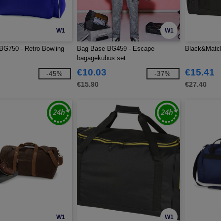
W1
W1
BG750 - Retro Bowling
Bag Base BG459 - Escape
Black&Match
bagagekubus set
€10.03
€15.41
-45%
-37%
€15.90
€27.40
W1
W1