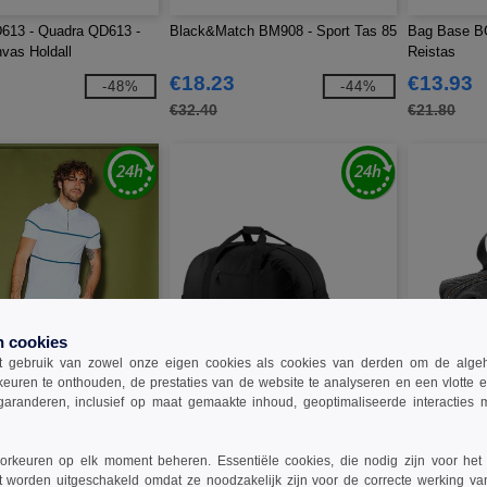
613 - Quadra QD613 -
Black&Match BM908 - Sport Tas 85
Bag Base BG
vas Holdall
Reistas
€18.23
€13.93
-48%
-44%
€32.40
€21.80
n cookies
 gebruik van zowel onze eigen cookies als cookies van derden om de algehele
keuren te onthouden, de prestaties van de website te analyseren en een vlotte 
garanderen, inclusief op maat gemaakte inhoud, geoptimaliseerde interacties
W1
W1
BG220 - Klassieke
Bag Base BG230 - Reistas Met
Quadra QD65
rkeuren op elk moment beheren. Essentiële cookies, die nodig zijn voor het
Wieltjes
'oilcloth' 'tot
t worden uitgeschakeld omdat ze noodzakelijk zijn voor de correcte werking va