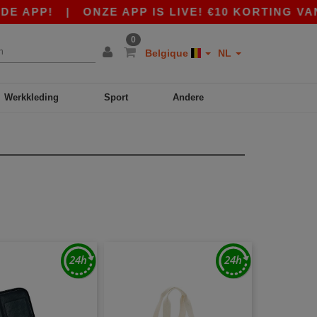
P!
|
ONZE APP IS LIVE! €10 KORTING VANAF €
0
Belgique
NL
Werkkleding
Sport
Andere