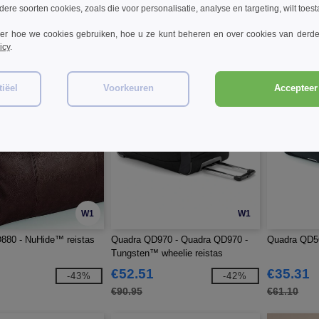
€40.56
€36.75
-39%
-44%
dere soorten cookies, zoals die voor personalisatie, analyse en targeting, wilt toes
€72.20
€66.60
ver hoe we cookies gebruiken, hoe u ze kunt beheren en over cookies van derde
icy
.
iëel
Voorkeuren
Accepteer 
W1
W1
880 - NuHide™ reistas
Quadra QD970 - Quadra QD970 -
Quadra QD5
Tungsten™ wheelie reistas
€52.51
€35.31
-43%
-42%
€90.95
€61.10