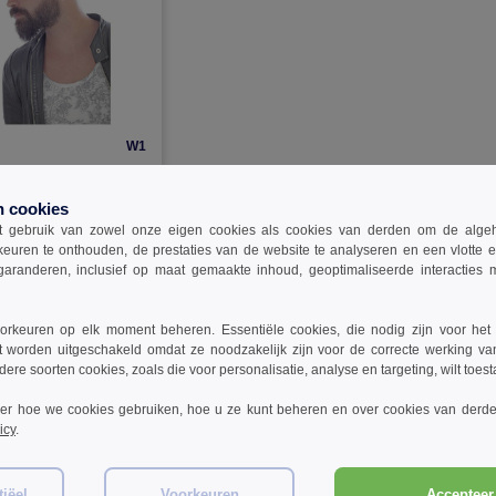
W1
076 - Piloot
n cookies
 gebruik van zowel onze eigen cookies als cookies van derden om de algehele
-42%
keuren te onthouden, de prestaties van de website te analyseren en een vlotte 
garanderen, inclusief op maat gemaakte inhoud, geoptimaliseerde interacties
rkeuren op elk moment beheren. Essentiële cookies, die nodig zijn voor het
t worden uitgeschakeld omdat ze noodzakelijk zijn voor de correcte werking va
dere soorten cookies, zoals die voor personalisatie, analyse en targeting, wilt toes
ver hoe we cookies gebruiken, hoe u ze kunt beheren en over cookies van derde
icy
.
iëel
Voorkeuren
Accepteer 