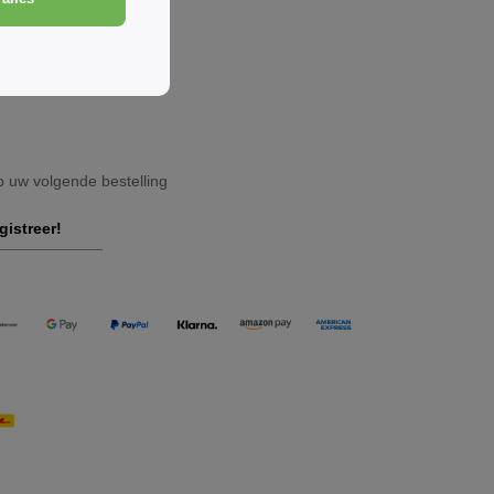
Belgique
op uw volgende bestelling
gistreer!