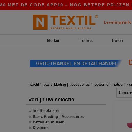
0 MET DE CODE APP10 – NOG BETERE PRIJZEN IN
Leveringsinfo
Merken
T-shirts
Truien
D
GROOTHANDEL EN DETAILHANDEL
>
>
>
ntextil
basic kleding | accessoires
petten en mutsen
d
verfijn uw selectie
U heeft gekozen :
Basic Kleding | Accessoires
Petten en mutsen
Diversen