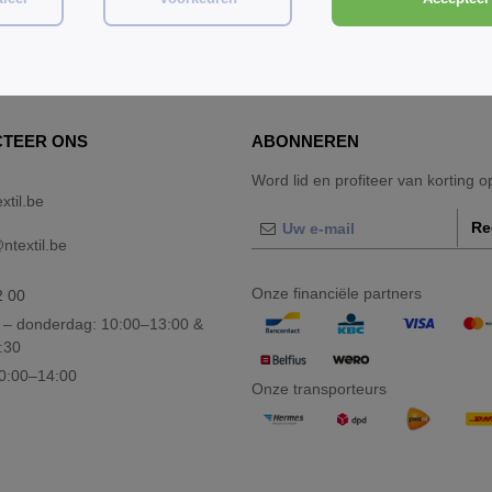
roothandel en detailhandel Diversen Petten en mutsen
bij Ntextil 
TEER ONS
ABONNEREN
Word lid en profiteer van korting 
xtil.be
Re
textil.be
Onze financiële partners
2 00
– donderdag: 10:00–13:00 &
:30
10:00–14:00
Onze transporteurs