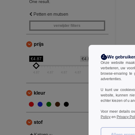
One result.
Petten en mutsen
verwijder filters
prijs
Atlantis AT
We gebruike
€4.87
€4.87
Onze website maakt
€4.87
verbeteren, uw voor
€8.40
4.87
4.87
4.87
4.87
4.87
browse-ervaring te 
advertenties.
U kunt uw cookievoo
kleur
website, kunnen nie
echter kiezen of u an
Voor meer details o
Policy
en
Privacy Pol
stof
Katoen
Alleen essent