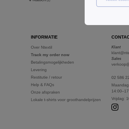
(1)
Koop
G
INFORMATIE
CONTAC
Over Ntextil
Klant
klant@nte
Track my order now
Sales
Betalingsmogelijkheden
verkoop@n
Levering
Restitutie / retour
02 586 2
Help & FAQs
Maandag 
14:00–17
Onze afspraken
Vrijdag: 
Lokale t-shirts voor groothandelprijzen