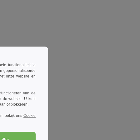
 functionaliteit te
en gepersonaliseerde
 met onze website en
 functioneren van de
n de website. U kunt
taan of blokkeren.
n, bekijk ons
Cookie
alles