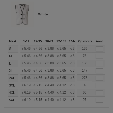
White
Maat
1-11
12-35
36-71
72-143
144-287
Op voorraad
288 +
Meer
Aant.
+
5.46
4.56
3.88
3.65
3.46
139
3.44
S
€
€
€
€
€
€
+
5.46
4.56
3.88
3.65
3.46
75
3.44
M
€
€
€
€
€
€
+
5.46
4.56
3.88
3.65
3.46
158
3.44
L
€
€
€
€
€
€
+
5.46
4.56
3.88
3.65
3.46
147
3.44
XL
€
€
€
€
€
€
+
5.46
4.56
3.88
3.65
3.46
273
3.44
2XL
€
€
€
€
€
€
+
6.19
5.15
4.40
4.12
3.92
4
3.88
3XL
€
€
€
€
€
€
+
6.19
5.15
4.40
4.12
3.92
60
3.88
4XL
€
€
€
€
€
€
+
6.19
5.15
4.40
4.12
3.92
97
3.88
5XL
€
€
€
€
€
€