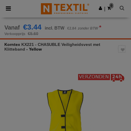
×
Ntextil-app
0
Download app
|
Betere prijzen in de app!
€3.44
Vanaf
*
incl. BTW
€2.84
zonder BTW
€5.60
Verkoopprijs
Korntex
KX221 - CHASUBLE Veiligheidsvest met
Klitteband
- Yellow
Previous
Next