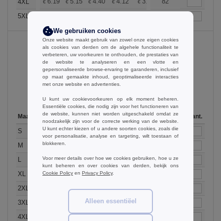
+
6.19
5.15
4.40
4.12
3.92
82
3.88
4XL
€
€
€
€
€
€
+
6.19
5.15
4.40
4.12
3.92
175
3.88
5XL
€
€
€
€
€
€
We gebruiken cookies
Onze website maakt gebruik van zowel onze eigen cookies
als cookies van derden om de algehele functionaliteit te
verbeteren, uw voorkeuren te onthouden, de prestaties van
Neon Pink
de website te analyseren en een vlotte en
gepersonaliseerde browse-ervaring te garanderen, inclusief
op maat gemaakte inhoud, geoptimaliseerde interacties
met onze website en advertenties.
U kunt uw cookievoorkeuren op elk moment beheren.
Essentiële cookies, die nodig zijn voor het functioneren van
de website, kunnen niet worden uitgeschakeld omdat ze
Maat
1-11
12-35
36-71
72-143
144-287
Op voorraad
288 +
Meer
Aant.
noodzakelijk zijn voor de correcte werking van de website.
U kunt echter kiezen of u andere soorten cookies, zoals die
+
5.46
4.56
3.88
3.65
3.46
180
3.44
S
€
€
€
€
€
€
voor personalisatie, analyse en targeting, wilt toestaan of
+
blokkeren.
5.46
4.56
3.88
3.65
3.46
89
3.44
M
€
€
€
€
€
€
+
Voor meer details over hoe we cookies gebruiken, hoe u ze
5.46
4.56
3.88
3.65
3.46
147
3.44
L
€
€
€
€
€
€
kunt beheren en over cookies van derden, bekijk ons
+
5.46
4.56
3.88
3.65
3.46
131
3.44
Cookie Policy
en
Privacy Policy
.
XL
€
€
€
€
€
€
+
5.46
4.56
3.88
3.65
3.46
136
3.44
2XL
€
€
€
€
€
€
+
Alleen essentiëel
6.19
5.15
4.40
4.12
3.92
22
3.88
3XL
€
€
€
€
€
€
+
6.19
5.15
4.40
4.12
3.92
96
3.88
4XL
€
€
€
€
€
€