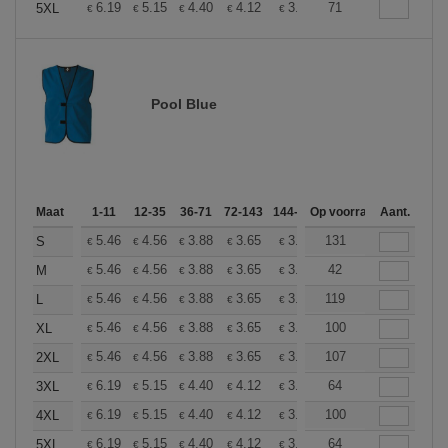
+
6.19
5.15
4.40
4.12
3.92
71
3.88
5XL
€
€
€
€
€
€
Pool Blue
Maat
1-11
12-35
36-71
72-143
144-287
Op voorraad
288 +
Meer
Aant.
+
5.46
4.56
3.88
3.65
3.46
131
3.44
S
€
€
€
€
€
€
+
5.46
4.56
3.88
3.65
3.46
42
3.44
M
€
€
€
€
€
€
+
5.46
4.56
3.88
3.65
3.46
119
3.44
L
€
€
€
€
€
€
+
5.46
4.56
3.88
3.65
3.46
100
3.44
XL
€
€
€
€
€
€
+
5.46
4.56
3.88
3.65
3.46
107
3.44
2XL
€
€
€
€
€
€
+
6.19
5.15
4.40
4.12
3.92
64
3.88
3XL
€
€
€
€
€
€
+
6.19
5.15
4.40
4.12
3.92
100
3.88
4XL
€
€
€
€
€
€
+
6.19
5.15
4.40
4.12
3.92
64
3.88
5XL
€
€
€
€
€
€