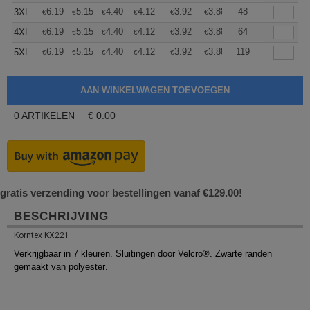
+
6.19
5.15
4.40
4.12
3.92
3.88
48
3XL
€
€
€
€
€
€
+
6.19
5.15
4.40
4.12
3.92
3.88
64
4XL
€
€
€
€
€
€
+
6.19
5.15
4.40
4.12
3.92
3.88
119
5XL
€
€
€
€
€
€
0
ARTIKELEN
€
0.00
gratis verzending voor bestellingen vanaf €129.00!
BESCHRIJVING
Korntex KX221
Verkrijgbaar in 7 kleuren. Sluitingen door Velcro®. Zwarte randen
gemaakt van
polyester
.