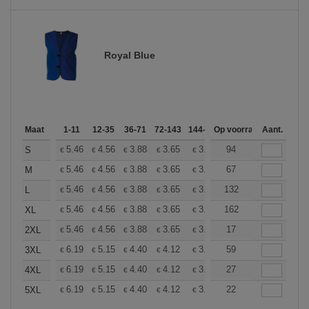
Royal Blue
Maat
1-11
12-35
36-71
72-143
144-287
Op voorraad
288 +
Meer
Aant.
+
5.46
4.56
3.88
3.65
3.46
94
3.44
S
€
€
€
€
€
€
+
5.46
4.56
3.88
3.65
3.46
67
3.44
M
€
€
€
€
€
€
+
5.46
4.56
3.88
3.65
3.46
132
3.44
L
€
€
€
€
€
€
+
5.46
4.56
3.88
3.65
3.46
162
3.44
XL
€
€
€
€
€
€
+
5.46
4.56
3.88
3.65
3.46
17
3.44
2XL
€
€
€
€
€
€
+
6.19
5.15
4.40
4.12
3.92
59
3.88
3XL
€
€
€
€
€
€
+
6.19
5.15
4.40
4.12
3.92
27
3.88
4XL
€
€
€
€
€
€
+
6.19
5.15
4.40
4.12
3.92
22
3.88
5XL
€
€
€
€
€
€