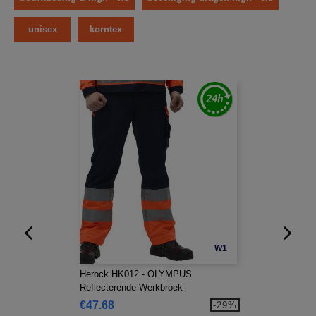
unisex
korntex
W1
Herock HK012 - OLYMPUS
Reflecterende Werkbroek
€47.68
-29%