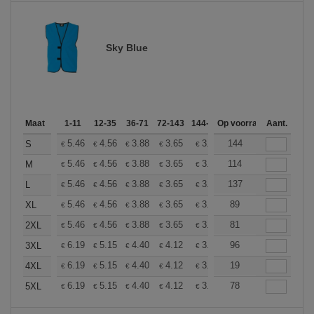
Sky Blue
Maat
1-11
12-35
36-71
72-143
144-287
Op voorraad
288 +
Meer
Aant.
+
5.46
4.56
3.88
3.65
3.46
144
3.44
S
€
€
€
€
€
€
+
5.46
4.56
3.88
3.65
3.46
114
3.44
M
€
€
€
€
€
€
+
5.46
4.56
3.88
3.65
3.46
137
3.44
L
€
€
€
€
€
€
+
5.46
4.56
3.88
3.65
3.46
89
3.44
XL
€
€
€
€
€
€
+
5.46
4.56
3.88
3.65
3.46
81
3.44
2XL
€
€
€
€
€
€
+
6.19
5.15
4.40
4.12
3.92
96
3.88
3XL
€
€
€
€
€
€
+
6.19
5.15
4.40
4.12
3.92
19
3.88
4XL
€
€
€
€
€
€
+
6.19
5.15
4.40
4.12
3.92
78
3.88
5XL
€
€
€
€
€
€