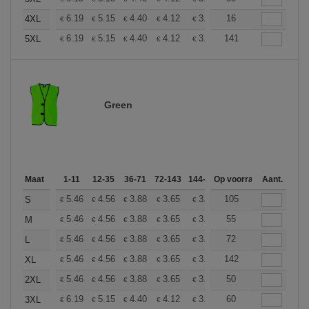
+
6.19
5.15
4.40
4.12
3.92
16
3.88
4XL
€
€
€
€
€
€
+
6.19
5.15
4.40
4.12
3.92
141
3.88
5XL
€
€
€
€
€
€
Green
Maat
1-11
12-35
36-71
72-143
144-287
Op voorraad
288 +
Meer
Aant.
+
5.46
4.56
3.88
3.65
3.46
105
3.44
S
€
€
€
€
€
€
+
5.46
4.56
3.88
3.65
3.46
55
3.44
M
€
€
€
€
€
€
+
5.46
4.56
3.88
3.65
3.46
72
3.44
L
€
€
€
€
€
€
+
5.46
4.56
3.88
3.65
3.46
142
3.44
XL
€
€
€
€
€
€
+
5.46
4.56
3.88
3.65
3.46
50
3.44
2XL
€
€
€
€
€
€
+
6.19
5.15
4.40
4.12
3.92
60
3.88
3XL
€
€
€
€
€
€