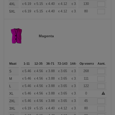
+
6.19
5.15
4.40
4.12
3.92
130
3.88
4XL
€
€
€
€
€
€
+
6.19
5.15
4.40
4.12
3.92
80
3.88
5XL
€
€
€
€
€
€
Magenta
Maat
1-11
12-35
36-71
72-143
144-287
Op voorraad
288 +
Meer
Aant.
+
5.46
4.56
3.88
3.65
3.46
268
3.44
S
€
€
€
€
€
€
+
5.46
4.56
3.88
3.65
3.46
111
3.44
M
€
€
€
€
€
€
+
5.46
4.56
3.88
3.65
3.46
122
3.44
L
€
€
€
€
€
€
+
5.46
4.56
3.88
3.65
3.46
0
3.44
XL
€
€
€
€
€
€
+
5.46
4.56
3.88
3.65
3.46
45
3.44
2XL
€
€
€
€
€
€
+
6.19
5.15
4.40
4.12
3.92
80
3.88
3XL
€
€
€
€
€
€