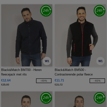
W1
W1
Black&Match BM700 - Heren
Black&Match BM500 -
fleecejack met rits
Contrasterende polar fleece
bodywarmer
€12.64
€11.71
-49%
-46%
€25.00
€21.72