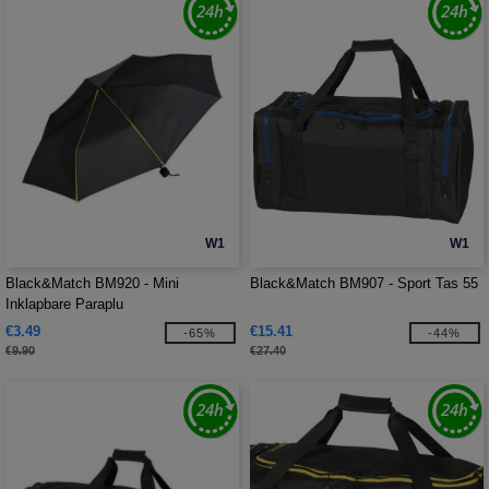
W1
W1
Black&Match BM920 - Mini
Black&Match BM907 - Sport Tas 55
Inklapbare Paraplu
€3.49
€15.41
-65%
-44%
€9.90
€27.40