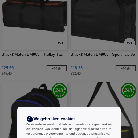
W1
W1
Black&Match BM909 - Trolley Tas
Black&Match BM908 - Sport Tas 85
€25.55
€18.23
-44%
-44%
€45.40
€32.40
We gebruiken cookies
Onze website maakt gebruik van zowel onze eigen cookies
als cookies van derden om de algehele functionaliteit te
verbeteren, uw voorkeuren te onthouden, de prestaties van