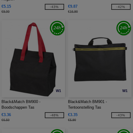
€5.15
€9.87
-43%
-42%
€9.00
€16.90
W1
W1
Black&Match BM900 -
Black&Match BM901 -
Boodschappen Tas
Tentoonstelling Tas
€3.36
€3.35
-48%
-43%
€6.50
€5.90