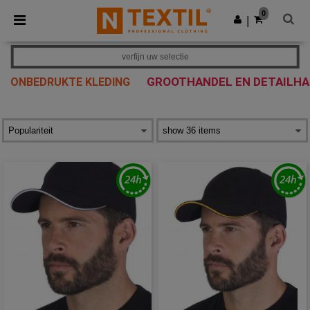
×
Ntextil-app
0
Download app
|
Betere prijzen in de app!
verfijn uw selectie
GROOTHANDEL EN DETAILH
ONBEDRUKTE KLEDING