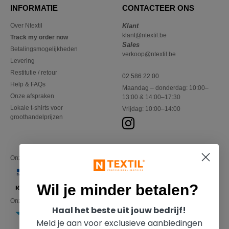
INFORMATIE
CONTACTEER ONS
Over Ntextil
Klant
klant@ntextil.be
Track my order now
Sales
Betalingsmogelijkheden
verkoop@ntextil.be
Levering
Restitutie / retour
02 586 22 00
Help & FAQs
Maandag – donderdag: 10:00–
Onze afspraken
13:00 & 14:00–17:30
Lokale t-shirts voor
Vrijdag: 10:00–14:00
groothandelprijzen
Onze financiële partners
Wil je minder betalen?
Onze transporteurs
Haal het beste uit jouw bedrijf!
Meld je aan voor exclusieve aanbiedingen