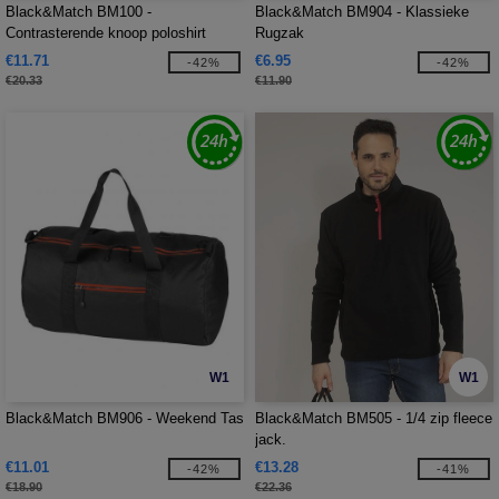
Black&Match BM100 -
Black&Match BM904 - Klassieke
Contrasterende knoop poloshirt
Rugzak
€11.71
€6.95
-42%
-42%
€20.33
€11.90
W1
W1
Black&Match BM906 - Weekend Tas
Black&Match BM505 - 1/4 zip fleece
jack.
€11.01
€13.28
-42%
-41%
€18.90
€22.36