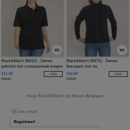
W1
W1
Black&Match BM101 - Dames
Black&Match BM701 - Dames
poloshirt met contrasterende knopen
fleecejack met rits
€11.42
€12.64
-45%
-45%
€20.61
€23.06
Koop
Black&Match
bij Ntextil Belgique
Registreer!