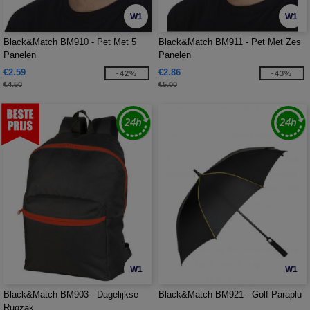
W1
W1
Black&Match BM910 - Pet Met 5
Black&Match BM911 - Pet Met Zes
Panelen
Panelen
€2.59
€2.86
-42%
-43%
€4.50
€5.00
W1
W1
Black&Match BM903 - Dagelijkse
Black&Match BM921 - Golf Paraplu
Rugzak