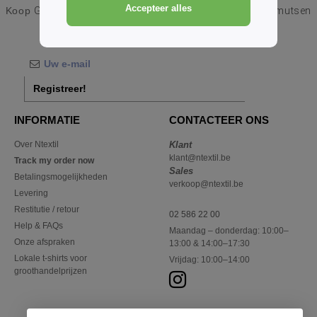
Accepteer alles
Koop
Groothandel en detailhandel Fidel petjes Petten en mutsen
bij Ntextil Belgique
Registreer!
INFORMATIE
CONTACTEER ONS
Over Ntextil
Klant
klant@ntextil.be
Track my order now
Sales
Betalingsmogelijkheden
verkoop@ntextil.be
Levering
Restitutie / retour
02 586 22 00
Help & FAQs
Maandag – donderdag: 10:00–
Onze afspraken
13:00 & 14:00–17:30
Lokale t-shirts voor
Vrijdag: 10:00–14:00
groothandelprijzen