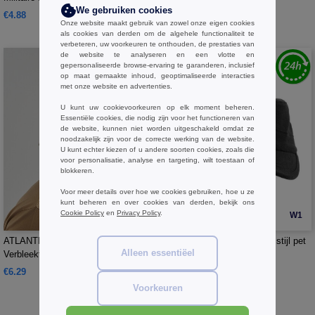
We gebruiken cookies
€4.88
€6.06
Onze website maakt gebruik van zowel onze eigen cookies
als cookies van derden om de algehele functionaliteit te
verbeteren, uw voorkeuren te onthouden, de prestaties van
de website te analyseren en een vlotte en
gepersonaliseerde browse-ervaring te garanderen, inclusief
op maat gemaakte inhoud, geoptimaliseerde interacties
met onze website en advertenties.
U kunt uw cookievoorkeuren op elk moment beheren.
Essentiële cookies, die nodig zijn voor het functioneren van
de website, kunnen niet worden uitgeschakeld omdat ze
noodzakelijk zijn voor de correcte werking van de website.
U kunt echter kiezen of u andere soorten cookies, zoals die
voor personalisatie, analyse en targeting, wilt toestaan of
blokkeren.
Voor meer details over hoe we cookies gebruiken, hoe u ze
kunt beheren en over cookies van derden, bekijk ons
Cookie Policy
en
Privacy Policy
.
W1
W1
ATLANTIS HEADWEAR AT303 -
FLEXFIT 7077RS - Militaire stijl pet
Alleen essentiëel
Verbleekte militaire pet
€6.29
€11.04
Voorkeuren