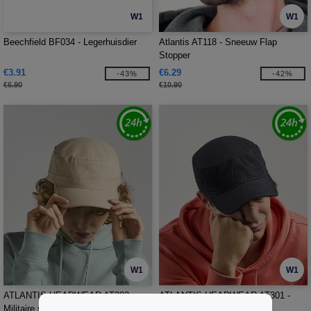
W1
W1
Beechfield BF034 - Legerhuisdier
Atlantis AT118 - Sneeuw Flap
Stopper
€3.91
€6.29
-43%
-42%
€6.90
€10.90
W1
W1
ATLANTIS HEADWEAR AT302 -
ATLANTIS HEADWEAR AT301 -
Militaire stijl pet Tank
Militaire pet