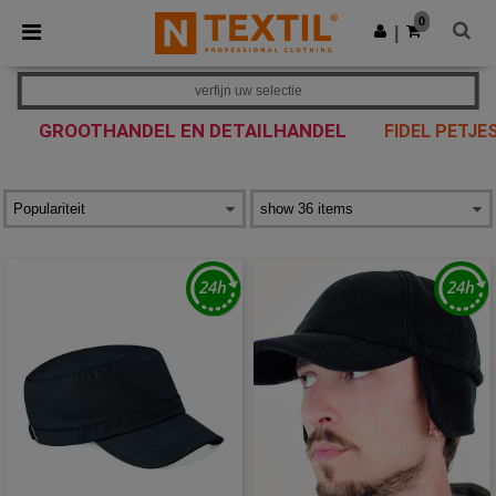
×
Ntextil-app
0
Download app
|
Betere prijzen in de app!
verfijn uw selectie
GROOTHANDEL EN DETAILHANDEL
FIDEL PETJE