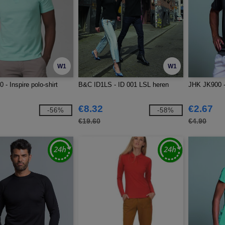
W1
W1
- Inspire polo-shirt
B&C ID1LS - ID 001 LSL heren
JHK JK900 -
€8.32
€2.67
-56%
-58%
€19.60
€4.90