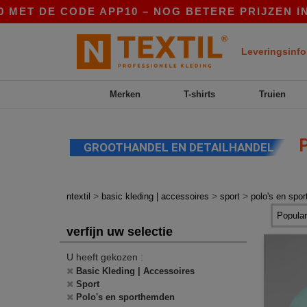
 DE CODE APP10 – NOG BETERE PRIJZEN IN DE A
Leveringsinfo
Merken
T-shirts
Truien
P
GROOTHANDEL EN DETAILHANDEL
>
>
>
ntextil
basic kleding | accessoires
sport
polo's en spo
verfijn uw selectie
U heeft gekozen :
Basic Kleding | Accessoires
Sport
Polo's en sporthemden