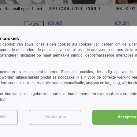
- Baseball sport T-shirt
JUST COOL JC001 - COOL T
JHK JK902 - 
€3.95
€2.31
-43%
€4.10
n cookies
 gebruik van zowel onze eigen cookies als cookies van derden om de algehele
keuren te onthouden, de prestaties van de website te analyseren en een vlotte 
garanderen, inclusief op maat gemaakte inhoud, geoptimaliseerde interacties
rkeuren op elk moment beheren. Essentiële cookies, die nodig zijn voor het
t worden uitgeschakeld omdat ze noodzakelijk zijn voor de correcte werking va
dere soorten cookies, zoals die voor personalisatie, analyse en targeting, wilt toes
ver hoe we cookies gebruiken, hoe u ze kunt beheren en over cookies van derde
icy
.
W1
W1
iëel
Voorkeuren
Accepteer 
63 - Dames Top met
JHK JK921 - Sportpolo dames
Finden & Ha
 1/4 rits
Performance