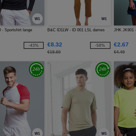
W1
W1
- Sportshirt lange
B&C ID1LW - ID 001 LSL dames
JHK JK901 -
€8.32
€2.67
-43%
-58%
€19.60
€4.40
W1
W1