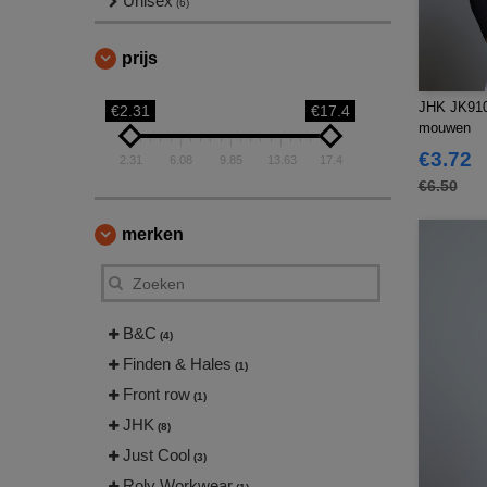
Unisex
(6)
prijs
JHK JK910 
€2.31
€17.4
mouwen
€3.72
2.31
6.08
9.85
13.63
17.4
€6.50
merken
B&C
(4)
Finden & Hales
(1)
Front row
(1)
JHK
(8)
Just Cool
(3)
Roly Workwear