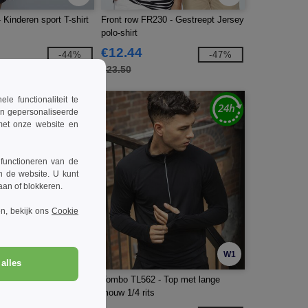
Kinderen sport T-shirt
Front row FR230 - Gestreept Jersey
polo-shirt
€12.44
-44%
-47%
€23.50
 functionaliteit te
en gepersonaliseerde
 met onze website en
 functioneren van de
n de website. U kunt
taan of blokkeren.
n, bekijk ons
Cookie
W1
W1
alles
les LV370 -
Tombo TL562 - Top met lange
 Polo-Shirt
mouw 1/4 rits