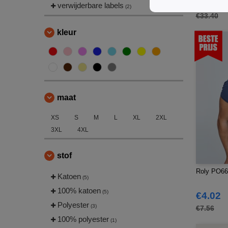
€17.40
verwijderbare labels
(2)
€33.40
kleur
maat
XS
S
M
L
XL
2XL
3XL
4XL
stof
Roly PO663
Katoen
(5)
100% katoen
(5)
€4.02
Polyester
(3)
€7.56
100% polyester
(1)