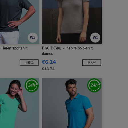
W1
W1
 Heren sportshirt
B&C BC401 - Inspire polo-shirt
dames
€6.14
-46%
-55%
€13.74