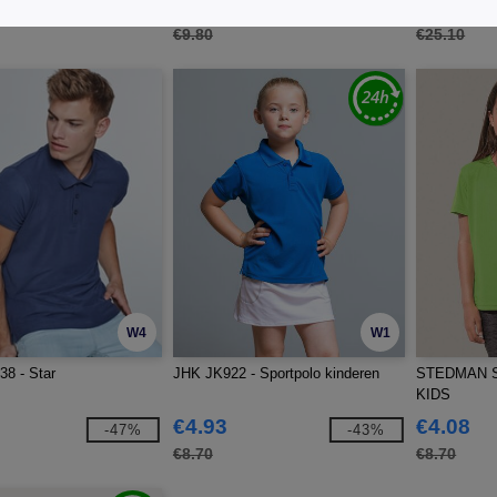
€5.56
€14.09
-48%
-43%
€9.80
€25.10
W4
W1
8 - Star
JHK JK922 - Sportpolo kinderen
STEDMAN S
KIDS
€4.93
€4.08
-47%
-43%
€8.70
€8.70