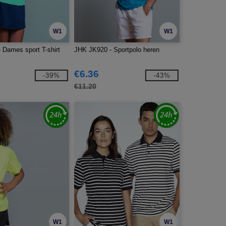
W1
W1
 Dames sport T-shirt
JHK JK920 - Sportpolo heren
€6.36
-39%
-43%
€11.20
W1
W1