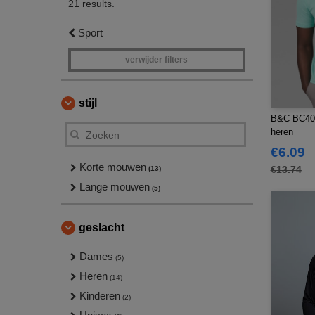
21 results.
Sport
verwijder filters
stijl
B&C BC400 
heren
€6.09
Korte mouwen
€13.74
(13)
Lange mouwen
(5)
geslacht
Dames
(5)
Heren
(14)
Kinderen
(2)