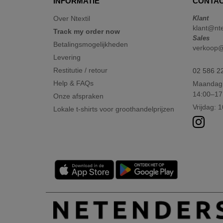
INFORMATIE
CONTAC
Over Ntextil
Klant
klant@nte
Track my order now
Sales
Betalingsmogelijkheden
verkoop@n
Levering
Restitutie / retour
02 586 2
Help & FAQs
Maandag 
14:00–17
Onze afspraken
Vrijdag: 
Lokale t-shirts voor groothandelprijzen