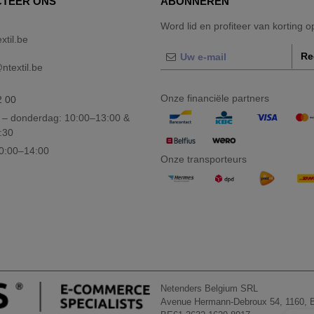
TEER ONS
ABONNEREN
Word lid en profiteer van korting 
xtil.be
Re
textil.be
Onze financiële partners
2 00
– donderdag: 10:00–13:00 &
:30
10:00–14:00
Onze transporteurs
Netenders Belgium SRL
Avenue Hermann-Debroux 54, 1160, B