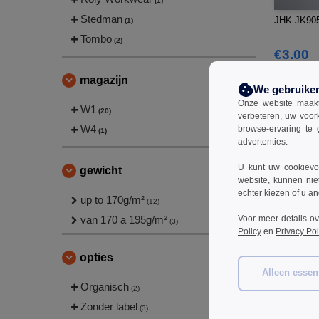
(1)
Stedman
JHK JK905 
(1)
Tombo
(2)
€3.00
€5.30
magazijn
We gebruike
Onze website maakt
W1
(20)
verbeteren, uw voor
W4
browse-ervaring te 
(1)
advertenties.
U kunt uw cookievoo
gewicht
website, kunnen nie
echter kiezen of u an
up to 170g/m²
(12)
Voor meer details o
van 170 a 195g/m²
(3)
Policy
en
Privacy Pol
opties
Alleen essent
Organisch
(2)
Tombo TL5
lange mouw
Zonder label
(3)