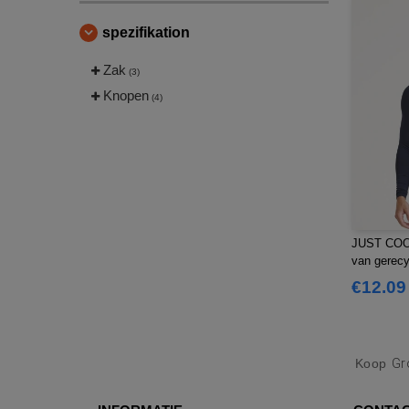
spezifikation
Zak
(3)
Knopen
(4)
JUST COOL
van gerecy
€12.09
Koop
Gr