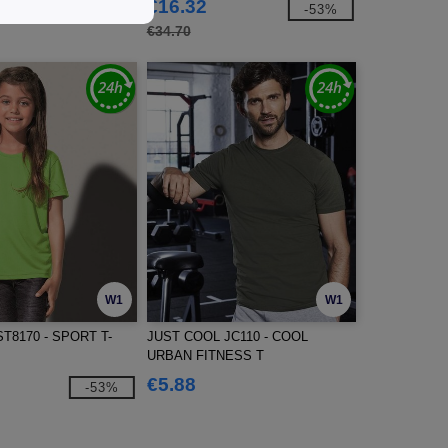
€16.32
-44%
-53%
€34.70
W1
W1
T8170 - SPORT T-
JUST COOL JC110 - COOL
URBAN FITNESS T
€5.88
-53%