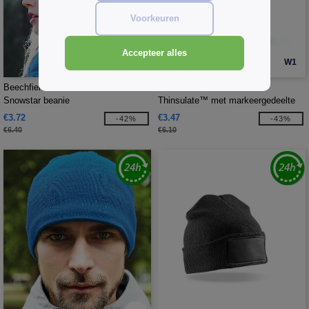
Voorkeuren
Accepteer alles
W1
W1
Beechfield BF456 - Fair Isle
Beechfield BF440 - Beanie
Snowstar beanie
Thinsulate™ met markeergedeelte
€3.72
€3.47
-42%
-43%
€6.40
€6.10