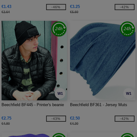
€1.43
€3.25
-46%
-42%
€2.64
€5.60
W1
W1
Beechfield BF445 - Printer's beanie
Beechfield BF361 - Jersey Muts
€2.75
€2.50
-43%
-42%
€4.80
€4.30