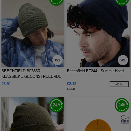
W1
W1
BEECHFIELD BF385R -
Beechfield BF244 - Summit Hoed
KLASSIEKE GECONSTRUEERDE
DIEP OMGEVOUWEN MUTS
€3.91
€2.13
-41%
€3.60