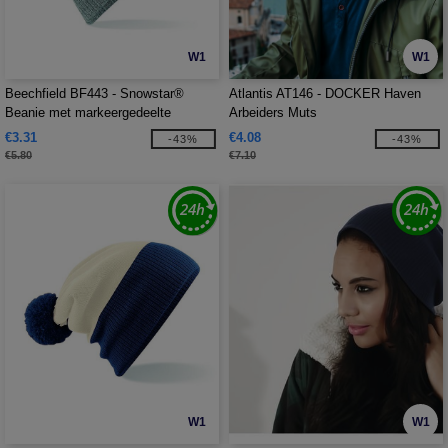
W1
W1
Beechfield BF443 - Snowstar®
Atlantis AT146 - DOCKER Haven
Beanie met markeergedeelte
Arbeiders Muts
€3.31
€4.08
-43%
-43%
€5.80
€7.10
W1
W1