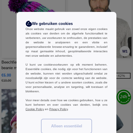
We gebruiken cookies
Onze website maakt gebruik van zowel onze eigen cookies
als cookies van derden om de algehele functionaliteit te
verbeteren, uw voorkeuren te onthouden, de prestaties van
de website te analyseren en een vlotte en
gepersonaliseerde browse-ervaring te garanderen, inclusief
W1
W1
op maat gemaakte inhoud, geoptimaliseerde interacties
met onze website en advertenties.
Beechfield BF486 - Corkscrew
Pen Duick PK882 - Muts
U kunt uw cookievoorkeuren op elk moment beheren.
beanie met kwastje
Essentiële cookies, die nodig zijn voor het functioneren van
de website, kunnen niet worden uitgeschakeld omdat ze
€6.00
€2.65
-40%
-42%
noodzakelijk zijn voor de correcte werking van de website.
€10.00
€4.60
U kunt echter kiezen of u andere soorten cookies, zoals die
voor personalisatie, analyse en targeting, wilt toestaan of
blokkeren.
Voor meer details over hoe we cookies gebruiken, hoe u ze
kunt beheren en over cookies van derden, bekijk ons
Cookie Policy
en
Privacy Policy
.
Alleen essentiëel