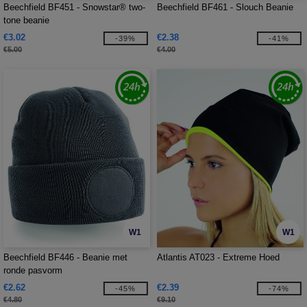
Beechfield BF451 - Snowstar® two-
Beechfield BF461 - Slouch Beanie
tone beanie
€3.02
€2.38
-39%
-41%
€5.00
€4.00
W1
W1
Beechfield BF446 - Beanie met
Atlantis AT023 - Extreme Hoed
ronde pasvorm
€2.62
€2.39
-45%
-74%
€4.80
€9.10