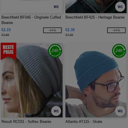
W1
W1
Beechfield BF045 - Originele Cuffed
Beechfield BF425 - Heritage Beanie
Beanie
€2.15
€2.39
-44%
-44%
€3.80
€4.30
W1
W1
Result RC031 - Softex Beanie
Atlantis AT115 - Skate