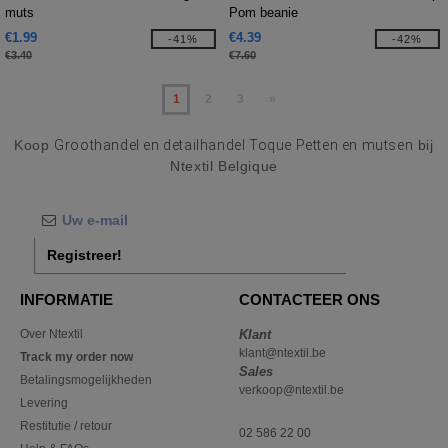
muts
Pom beanie
€1.99
€4.39
-41%
-42%
€3.40
€7.60
1
2
3
»
Koop
Groothandel en detailhandel Toque Petten en mutsen
bij
Ntextil Belgique
Registreer!
INFORMATIE
CONTACTEER ONS
Over Ntextil
Klant
klant@ntextil.be
Track my order now
Sales
Betalingsmogelijkheden
verkoop@ntextil.be
Levering
Restitutie / retour
02 586 22 00