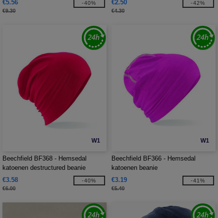
€5.56
€2.50
-40%
-42%
€9.30
€4.30
W1
W1
Beechfield BF368 - Hemsedal
Beechfield BF366 - Hemsedal
katoenen destructured beanie
katoenen beanie
€3.58
€3.19
-40%
-41%
€6.00
€5.40