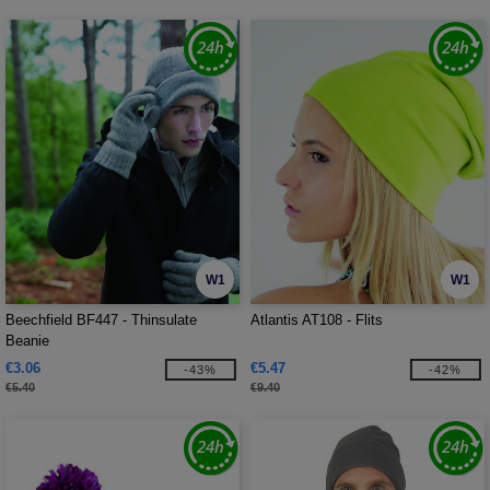
W1
W1
Beechfield BF447 - Thinsulate
Atlantis AT108 - Flits
Beanie
€3.06
€5.47
-43%
-42%
€5.40
€9.40