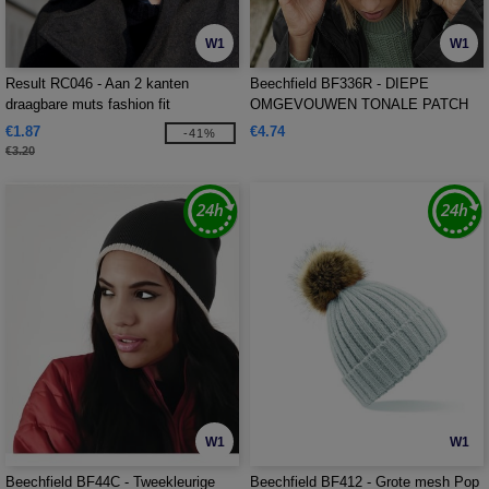
W1
W1
Result RC046 - Aan 2 kanten
Beechfield BF336R - DIEPE
draagbare muts fashion fit
OMGEVOUWEN TONALE PATCH
BEANIE
€1.87
€4.74
-41%
€3.20
W1
W1
Beechfield BF44C - Tweekleurige
Beechfield BF412 - Grote mesh Pop