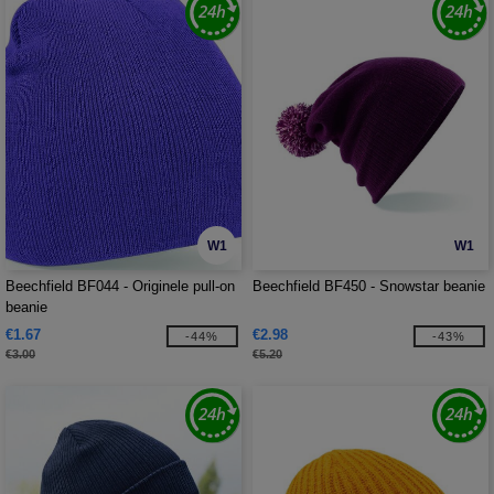
W1
W1
Beechfield BF044 - Originele pull-on
Beechfield BF450 - Snowstar beanie
beanie
€1.67
€2.98
-44%
-43%
€3.00
€5.20