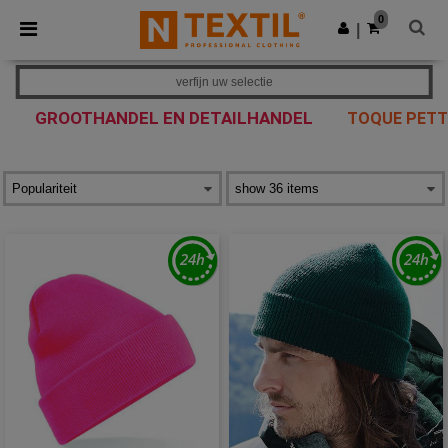
×
Ntextil-app
0
Download app
|
Betere prijzen in de app!
verfijn uw selectie
GROOTHANDEL EN DETAILHANDEL
TOQUE PETT