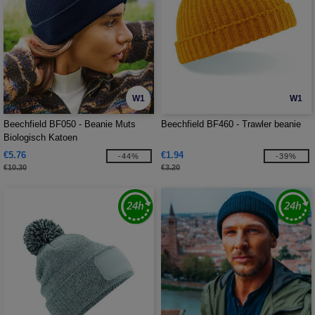
W1
W1
Beechfield BF050 - Beanie Muts
Beechfield BF460 - Trawler beanie
Biologisch Katoen
€5.76
€1.94
-44%
-39%
€10.30
€3.20