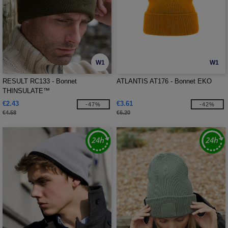
W1
W1
RESULT RC133 - Bonnet
ATLANTIS AT176 - Bonnet EKO
THINSULATE™
€2.43
€3.61
-47%
-42%
€4.58
€6.20