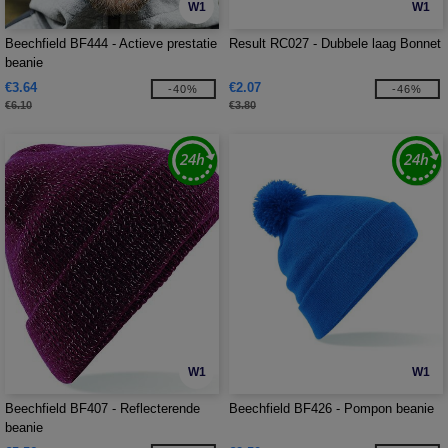
W1
W1
Beechfield BF444 - Actieve prestatie
Result RC027 - Dubbele laag Bonnet
beanie
€3.64
€2.07
-40%
-46%
€6.10
€3.80
W1
W1
Beechfield BF407 - Reflecterende
Beechfield BF426 - Pompon beanie
beanie