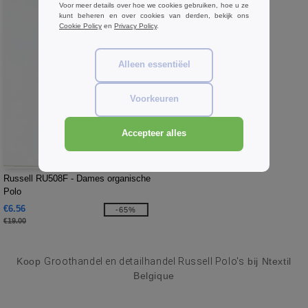
Voor meer details over hoe we cookies gebruiken, hoe u ze
kunt beheren en over cookies van derden, bekijk ons
Cookie Policy
en
Privacy Policy
.
Alleen essentiëel
Voorkeuren
Accepteer alles
W1
Russell RU508F - Dames organische
Polo
€6.56
-65%
€19.00
Koop
Groothandel en detailhandel Russell Polo's
bij Ntextil
Belgique