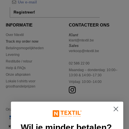
Registreer!
INFORMATIE
CONTACTEER ONS
Over Ntextil
Klant
klant@ntextil.be
Track my order now
Sales
Betalingsmogelijkheden
verkoop@ntextil.be
Levering
Restitutie / retour
02 586 22 00
Help & FAQs
Maandag – donderdag: 10:00–
Onze afspraken
13:00 & 14:00–17:30
Lokale t-shirts voor
Vrijdag: 10:00–14:00
groothandelprijzen
Onze financiële partners
Wil je minder betalen?