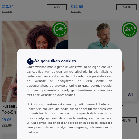
€13.34
€12.58
-46%
-54%
€24.50
€27.10
We gebruiken cookies
Onze website maakt gebruik van zowel onze eigen cookies
als cookies van derden om de algehele functionaliteit te
verbeteren, uw voorkeuren te onthouden, de prestaties van
de website te analyseren en een vlotte en
gepersonaliseerde browse-ervaring te garanderen, inclusief
op maat gemaakte inhoud, geoptimaliseerde interacties
W1
W1
met onze website en advertenties.
U kunt uw cookievoorkeuren op elk moment beheren.
Russell JZ569 - Klassieke Katoenen
Russell RU508M - Organisch
Essentiële cookies, die nodig zijn voor het functioneren van
Polo-Shirt
herenpolo
de website, kunnen niet worden uitgeschakeld omdat ze
noodzakelijk zijn voor de correcte werking van de website.
€9.06
€8.76
-60%
-65%
U kunt echter kiezen of u andere soorten cookies, zoals die
€22.60
€25.00
voor personalisatie, analyse en targeting, wilt toestaan of
blokkeren.