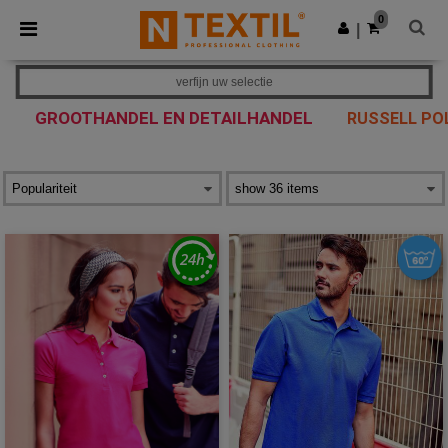
×
Ntextil-app
0
Download app
|
Betere prijzen in de app!
verfijn uw selectie
GROOTHANDEL EN DETAILHANDEL
RUSSELL PO