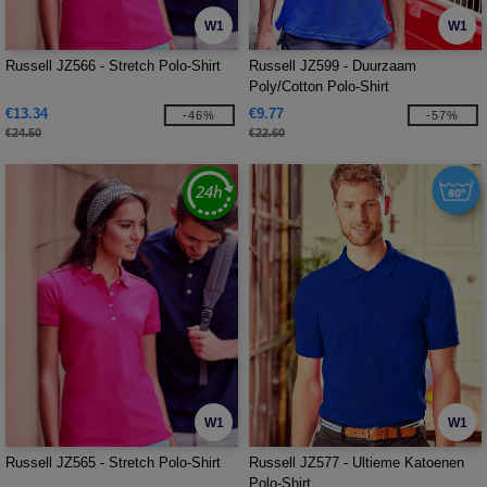
W1
W1
Russell JZ566 - Stretch Polo-Shirt
Russell JZ599 - Duurzaam
Poly/Cotton Polo-Shirt
€13.34
€9.77
-46%
-57%
€24.50
€22.60
W1
W1
Russell JZ565 - Stretch Polo-Shirt
Russell JZ577 - Ultieme Katoenen
Polo-Shirt