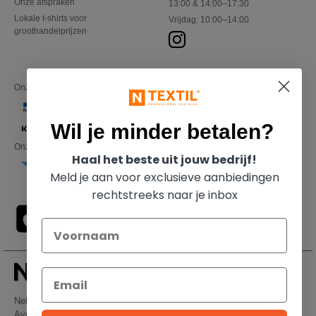
Onze afspraken
13:00 & 14:00–17:30
Lokale t-shirts voor
Vrijdag: 10:00–14:00
groothandelprijzen
Onze financiële partners
Wil je minder betalen?
Onze transporteurs
Haal het beste uit jouw bedrijf!
Meld je aan voor exclusieve aanbiedingen
rechtstreeks naar je inbox
Netenders Belgium SRL
Avenue Hermann-Debroux 54, 1160, Bruxelles