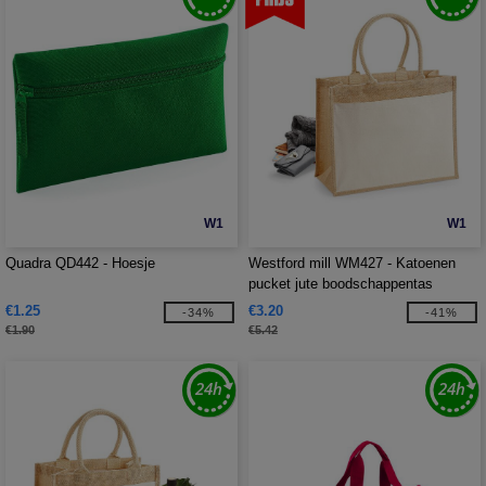
W1
W1
Quadra QD442 - Hoesje
Westford mill WM427 - Katoenen
pucket jute boodschappentas
€1.25
€3.20
-34%
-41%
€1.90
€5.42