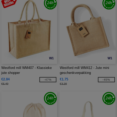
W1
W1
Westford mill WM407 - Klassieke
Westford mill WM412 - Jute mini
jute shopper
geschenkverpakking
€2.84
€1.75
-47%
-45%
€5.40
€3.20