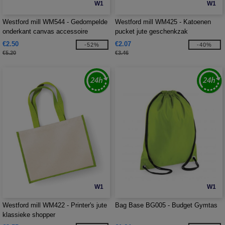
W1
W1
Westford mill WM544 - Gedompelde
Westford mill WM425 - Katoenen
onderkant canvas accessoire
pucket jute geschenkzak
€2.50
€2.07
-52%
-40%
€5.20
€3.46
W1
W1
Westford mill WM422 - Printer's jute
Bag Base BG005 - Budget Gymtas
klassieke shopper