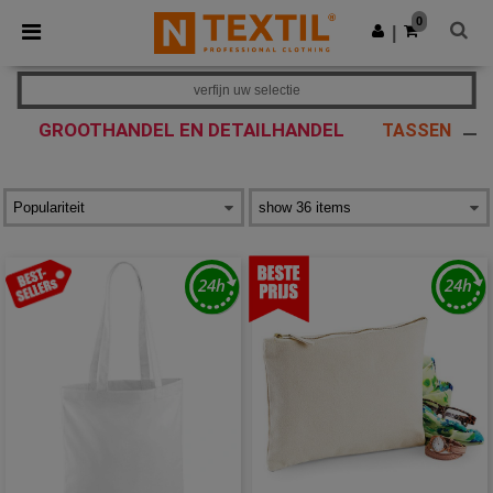
×
Ntextil-app
0
Download app
|
Betere prijzen in de app!
verfijn uw selectie
GROOTHANDEL EN DETAILHANDEL
TASSEN