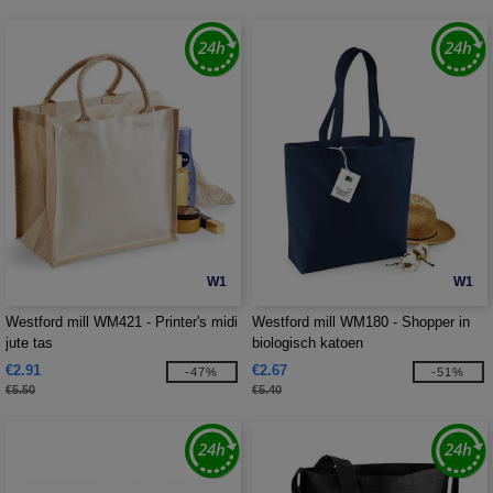
W1
W1
Westford mill WM421 - Printer's midi
Westford mill WM180 - Shopper in
jute tas
biologisch katoen
€2.91
€2.67
-47%
-51%
€5.50
€5.40