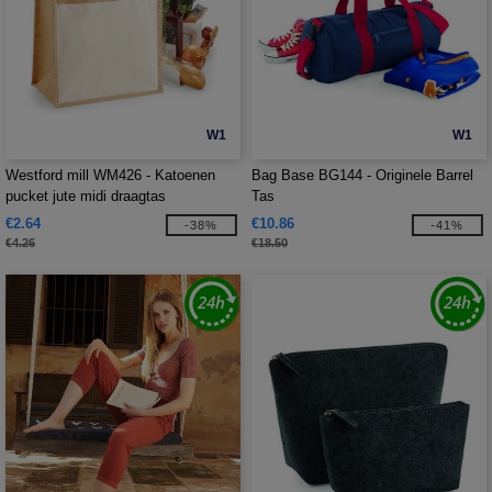
W1
W1
Westford mill WM426 - Katoenen
Bag Base BG144 - Originele Barrel
pucket jute midi draagtas
Tas
€2.64
€10.86
-38%
-41%
€4.26
€18.50