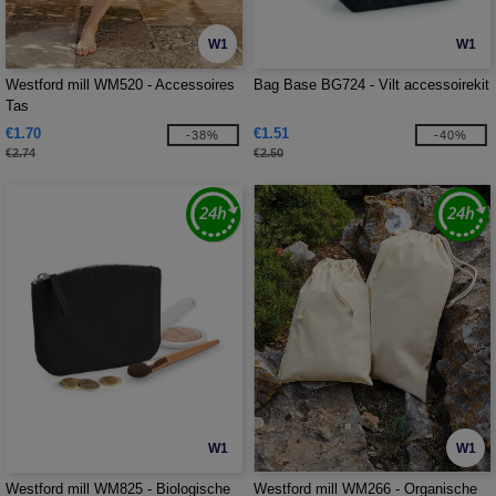
W1
W1
Westford mill WM520 - Accessoires
Bag Base BG724 - Vilt accessoirekit
Tas
€1.70
€1.51
-38%
-40%
€2.74
€2.50
W1
W1
Westford mill WM825 - Biologische
Westford mill WM266 - Organische