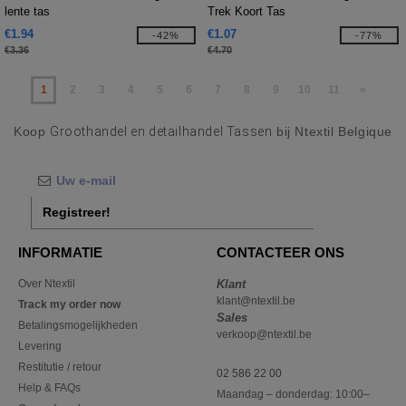
lente tas
Trek Koort Tas
€1.94
€1.07
-42%
-77%
€3.36
€4.70
1
2
3
4
5
6
7
8
9
10
11
»
Koop
Groothandel en detailhandel Tassen
bij Ntextil Belgique
Registreer!
INFORMATIE
CONTACTEER ONS
Over Ntextil
Klant
klant@ntextil.be
Track my order now
Sales
Betalingsmogelijkheden
verkoop@ntextil.be
Levering
Restitutie / retour
02 586 22 00
Help & FAQs
Maandag – donderdag: 10:00–