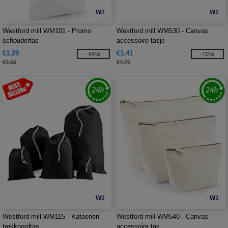
W1
W1
Westford mill WM101 - Promo
Westford mill WM530 - Canvas
schoudertas
accessoire tasje
€1.29
€1.41
-49%
-70%
€2.55
€4.75
W1
W1
Westford mill WM115 - Katoenen
Westford mill WM540 - Canvas
trekkoordtas
accessoire tas