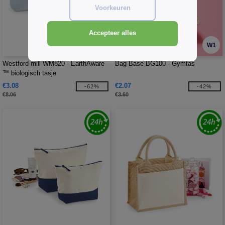
Voorkeuren
Accepteer alles
W1
W1
Westford mill WM820 - EarthAware
Bag Base BG100 - Gymtas
™ biologisch tasje
€3.08
€2.07
-62%
-42%
€8.06
€3.60