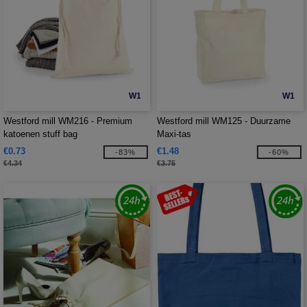
W1
W1
Westford mill WM216 - Premium
Westford mill WM125 - Duurzame
katoenen stuff bag
Maxi-tas
€0.73
€1.48
-83%
-60%
€4.34
€3.75