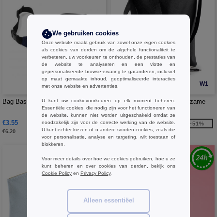
We gebruiken cookies
Onze website maakt gebruik van zowel onze eigen cookies
als cookies van derden om de algehele functionaliteit te
verbeteren, uw voorkeuren te onthouden, de prestaties van
de website te analyseren en een vlotte en
gepersonaliseerde browse-ervaring te garanderen, inclusief
op maat gemaakte inhoud, geoptimaliseerde interacties
W1
W1
met onze website en advertenties.
U kunt uw cookievoorkeuren op elk moment beheren.
Bag Base BG042 - Riem Tas
Westford mill WM107 - Duurzame
Essentiële cookies, die nodig zijn voor het functioneren van
draagtas
de website, kunnen niet worden uitgeschakeld omdat ze
€3.55
€1.25
noodzakelijk zijn voor de correcte werking van de website.
-43%
-51%
U kunt echter kiezen of u andere soorten cookies, zoals die
€6.20
€2.55
voor personalisatie, analyse en targeting, wilt toestaan of
blokkeren.
Voor meer details over hoe we cookies gebruiken, hoe u ze
kunt beheren en over cookies van derden, bekijk ons
Cookie Policy
en
Privacy Policy
.
Alleen essentiëel