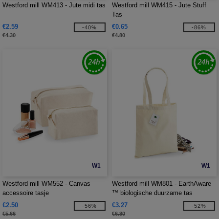
Westford mill WM413 - Jute midi tas
Westford mill WM415 - Jute Stuff
Tas
€2.59
€0.65
-40%
-86%
€4.30
€4.80
W1
W1
Westford mill WM552 - Canvas
Westford mill WM801 - EarthAware
accessoire tasje
™ biologische duurzame tas
€2.50
€3.27
-56%
-52%
€5.66
€6.80