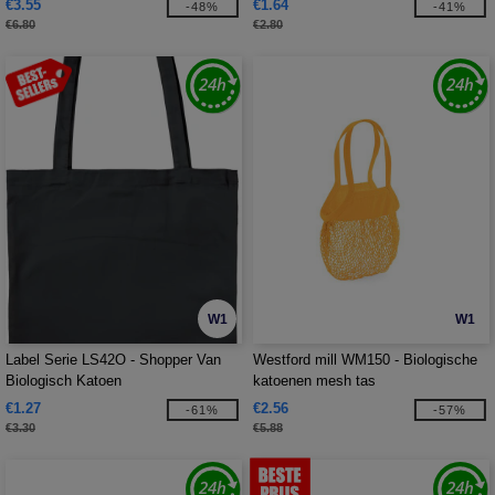
€3.55
€1.64
-48%
-41%
€6.80
€2.80
W1
W1
Label Serie LS42O - Shopper Van
Westford mill WM150 - Biologische
Biologisch Katoen
katoenen mesh tas
€1.27
€2.56
-61%
-57%
€3.30
€5.88