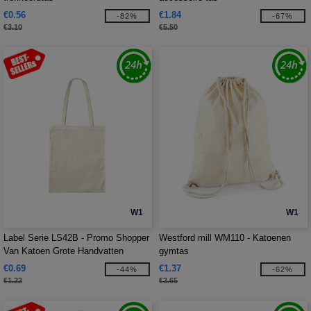
€0.56
€1.84
-82%
-67%
€3.10
€5.50
W1
W1
Label Serie LS42B - Promo Shopper
Westford mill WM110 - Katoenen
Van Katoen Grote Handvatten
gymtas
€0.69
€1.37
-44%
-62%
€1.22
€3.65