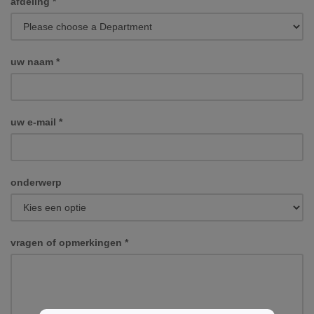
afdeling
*
uw naam
*
uw e-mail
*
onderwerp
vragen of opmerkingen
*