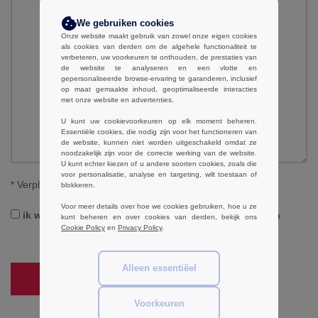
We gebruiken cookies
Onze website maakt gebruik van zowel onze eigen cookies
als cookies van derden om de algehele functionaliteit te
verbeteren, uw voorkeuren te onthouden, de prestaties van
de website te analyseren en een vlotte en
gepersonaliseerde browse-ervaring te garanderen, inclusief
op maat gemaakte inhoud, geoptimaliseerde interacties
met onze website en advertenties.
U kunt uw cookievoorkeuren op elk moment beheren.
Essentiële cookies, die nodig zijn voor het functioneren van
de website, kunnen niet worden uitgeschakeld omdat ze
noodzakelijk zijn voor de correcte werking van de website.
U kunt echter kiezen of u andere soorten cookies, zoals die
voor personalisatie, analyse en targeting, wilt toestaan of
*
Verplichte velden
blokkeren.
Voor meer details over hoe we cookies gebruiken, hoe u ze
ik wil de exlusieve nieuwsbrief van ntextil ontvangen
kunt beheren en over cookies van derden, bekijk ons
Cookie Policy
en
Privacy Policy
.
Alleen essentiëel
verzenden
Voorkeuren