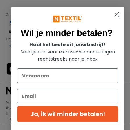
Onze financiële partners
Wil je minder betalen?
Onze transporteurs
Haal het beste uit jouw bedrijf!
Meld je aan voor exclusieve aanbiedingen
rechtstreeks naar je inbox
Netenders Belgium SRL
Avenue Hermann-Debroux 54, 1160, Bruxelles
Ja, ik wil minder betalen!
BE61 3632 1629 8017
Dit is GEEN retouradres. Voor retourzending, zie hier
👋
Hallo
Als u vragen of opmerkingen heeft,