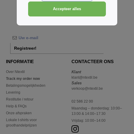
Accepteer alles
Registreer!
INFORMATIE
CONTACTEER ONS
Over Ntextil
Klant
klant@ntextil.be
Track my order now
Sales
Betalingsmogelijkheden
verkoop@ntextil.be
Levering
Restitutie / retour
02 586 22 00
Help & FAQs
Maandag – donderdag: 10:00–
Onze afspraken
13:00 & 14:00–17:30
Lokale t-shirts voor
Vrijdag: 10:00–14:00
groothandelprijzen