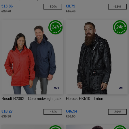
€13.86
€8.79
-50%
-43%
€27.70
€15.40
W1
W1
Result R206X - Core midweight jack
Herock HK510 - Triton
€18.27
€46.94
-48%
-29%
€35.30
€66.50