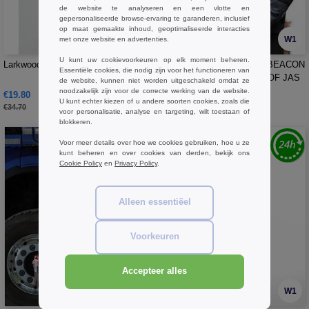
de website te analyseren en een vlotte en
gepersonaliseerde browse-ervaring te garanderen, inclusief
op maat gemaakte inhoud, geoptimaliseerde interacties
W1
W1
met onze website en advertenties.
U kunt uw cookievoorkeuren op elk moment beheren.
Larkwood LW035 - Regenjack
Regatta RGW529 - X-PRO BEACON
Essentiële cookies, die nodig zijn voor het functioneren van
BRITE LIGHT WATERPROOF JAS
de website, kunnen niet worden uitgeschakeld omdat ze
noodzakelijk zijn voor de correcte werking van de website.
€19.80
€57.90
-43%
U kunt echter kiezen of u andere soorten cookies, zoals die
€34.70
voor personalisatie, analyse en targeting, wilt toestaan of
blokkeren.
Voor meer details over hoe we cookies gebruiken, hoe u ze
kunt beheren en over cookies van derden, bekijk ons
Cookie Policy
en
Privacy Policy
.
Alleen essentiëel
Voorkeuren
Accepteer alles
W1
W1