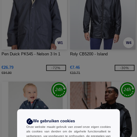
W1
W4
Pen Duick PK545 - Nelson 3 In 1
Roly CB5200 - Island
€26.79
€7.46
-72%
-30%
€94.90
€10.71
We gebruiken cookies
Onze website maakt gebruik van zowel onze eigen cookies
als cookies van derden om de algehele functionaliteit te
verbeteren, uw voorkeuren te onthouden, de prestaties van