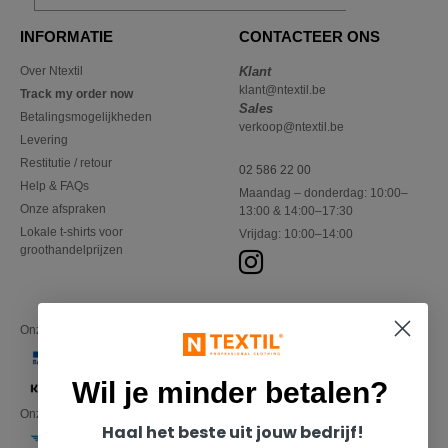
INFORMATIE
CONTACTEER ONS
Over Ntextil
Klant
klant@ntextil.be
Track my order now
Sales
Betalingsmogelijkheden
verkoop@ntextil.be
Levering
Restitutie / retour
02 586 22 00
Help & FAQs
Maandag – donderdag: 10:00–
Onze afspraken
13:00 & 14:00–17:30
Lokale t-shirts voor
Vrijdag: 10:00–14:00
groothandelprijzen
Onze financiële partners
Wil je minder betalen?
Onze transporteurs
Haal het beste uit jouw bedrijf!