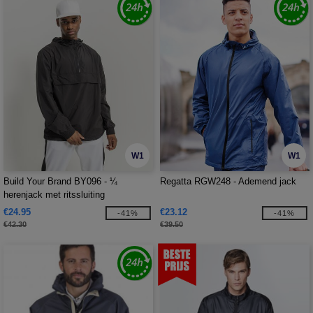
W1
W1
Build Your Brand BY096 - ¼
Regatta RGW248 - Ademend jack
herenjack met ritssluiting
€24.95
€23.12
-41%
-41%
€42.30
€39.50