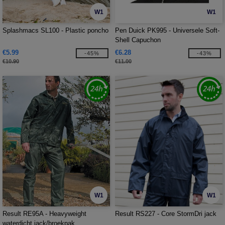
W1
W1
Splashmacs SL100 - Plastic poncho
Pen Duick PK995 - Universele Soft-
Shell Capuchon
€5.99
€6.28
-45%
-43%
€10.90
€11.00
W1
W1
Result RE95A - Heavyweight
Result RS227 - Core StormDri jack
waterdicht jack/broekpak