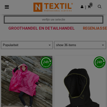
×
Ntextil-app
0
Download app
|
Betere prijzen in de app!
verfijn uw selectie
GROOTHANDEL EN DETAILHANDEL
REGENJASSE