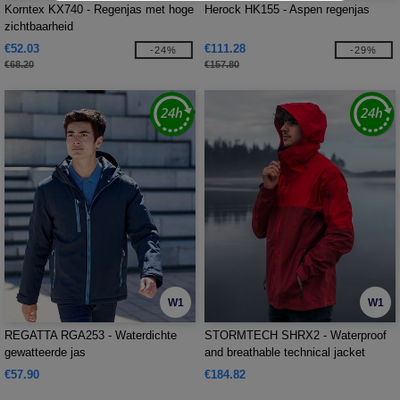
Korntex KX740 - Regenjas met hoge
Herock HK155 - Aspen regenjas
zichtbaarheid
€52.03
€111.28
-24%
-29%
€68.20
€157.80
W1
W1
REGATTA RGA253 - Waterdichte
STORMTECH SHRX2 - Waterproof
gewatteerde jas
and breathable technical jacket
€57.90
€184.82