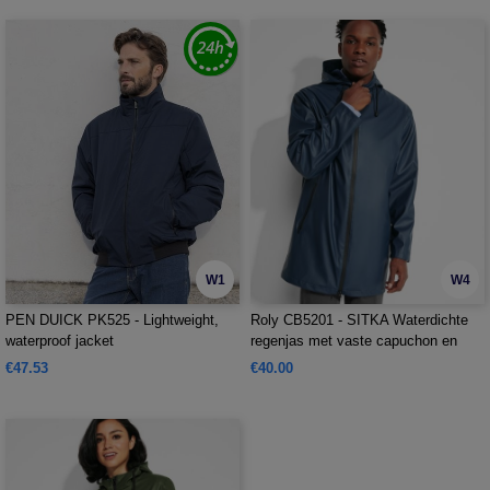
W1
W4
PEN DUICK PK525 - Lightweight,
Roly CB5201 - SITKA Waterdichte
waterproof jacket
regenjas met vaste capuchon en
vizier
€47.53
€40.00