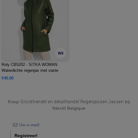
W4
Roly CB5202 - SITKA WOMAN
Waterdichte regenjas met vaste
capuchon en klep
€40.00
Koop
Groothandel en detailhandel Regenjassen Jassen
bij
Ntextil Belgique
Registreer!