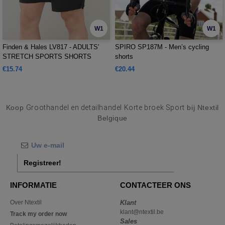
W1
W1
Finden & Hales LV817 - ADULTS'
SPIRO SP187M - Men’s cycling
STRETCH SPORTS SHORTS
shorts
€15.74
€20.44
Koop
Groothandel en detailhandel Korte broek Sport
bij Ntextil
Belgique
Registreer!
INFORMATIE
CONTACTEER ONS
Over Ntextil
Klant
klant@ntextil.be
Track my order now
Sales