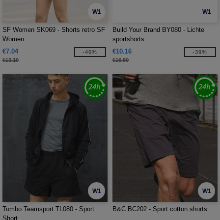
W1
W1
SF Women SK069 - Shorts retro SF
Build Your Brand BY080 - Lichte
Women
sportshorts
€7.04
€10.16
-46%
-39%
€13.10
€16.60
W1
W1
Tombo Teamsport TL080 - Sport
B&C BC202 - Sport cotton shorts
Short