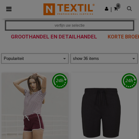
×
Ntextil-app
0
Download app
|
Betere prijzen in de app!
verfijn uw selectie
GROOTHANDEL EN DETAILHANDEL
KORTE BROE