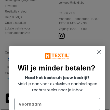
Betalingsmogelijkheden
verkoop@ntextil.be
Levering
Restitutie / retour
02 586 22 00
Help & FAQs
Maandag – donderdag: 10:00–
Onze afspraken
13:00 & 14:00–17:30
Lokale t-shirts voor
Vrijdag: 10:00–14:00
groothandelprijzen
Onze financiële partners
Wil je minder betalen?
Onze transporteurs
Haal het beste uit jouw bedrijf!
Meld je aan voor exclusieve aanbiedingen
rechtstreeks naar je inbox