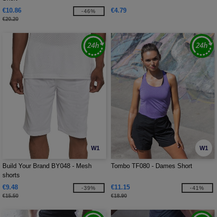
€10.86
€4.79
-46%
€20.20
W1
W1
Build Your Brand BY048 - Mesh
Tombo TF080 - Dames Short
shorts
€9.48
€11.15
-39%
-41%
€15.50
€18.90