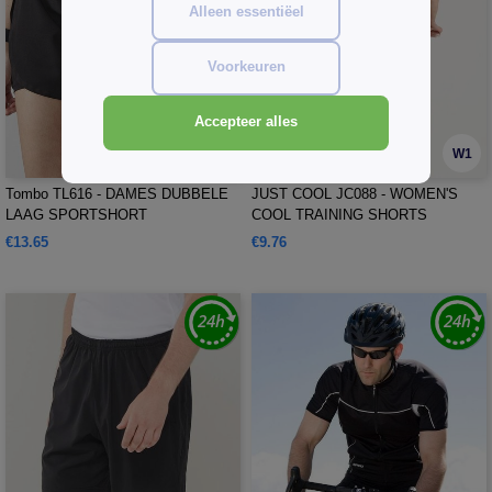
Alleen essentiëel
Voorkeuren
Accepteer alles
W1
W1
Tombo TL616 - DAMES DUBBELE
JUST COOL JC088 - WOMEN'S
LAAG SPORTSHORT
COOL TRAINING SHORTS
€13.65
€9.76