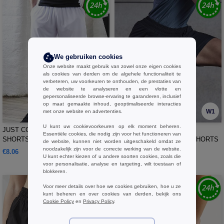
We gebruiken cookies
Onze website maakt gebruik van zowel onze eigen cookies
als cookies van derden om de algehele functionaliteit te
verbeteren, uw voorkeuren te onthouden, de prestaties van
de website te analyseren en een vlotte en
gepersonaliseerde browse-ervaring te garanderen, inclusief
op maat gemaakte inhoud, geoptimaliseerde interacties
W1
W1
met onze website en advertenties.
U kunt uw cookievoorkeuren op elk moment beheren.
JUST COOL JC080 - COOL
Tombo TL615 - HEREN
Essentiële cookies, die nodig zijn voor het functioneren van
SHORTS
DUBBELLAAGSE SPORTSHORTS
de website, kunnen niet worden uitgeschakeld omdat ze
noodzakelijk zijn voor de correcte werking van de website.
€8.06
€14.83
U kunt echter kiezen of u andere soorten cookies, zoals die
voor personalisatie, analyse en targeting, wilt toestaan of
blokkeren.
Voor meer details over hoe we cookies gebruiken, hoe u ze
kunt beheren en over cookies van derden, bekijk ons
Cookie Policy
en
Privacy Policy
.