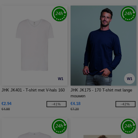
W1
W1
JHK JK401 - T-shirt met V-hals 160
JHK JK175 - 170 T-shirt met lange
mouwen
€2.94
€4.18
-41%
-42%
€4.98
€7.20