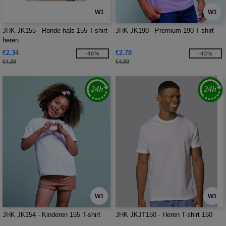
W1
W1
JHK JK155 - Ronde hals 155 T-shirt
JHK JK190 - Premium 190 T-shirt
heren
€2.34
€2.78
-46%
-43%
€4.30
€4.90
W1
W1
JHK JK154 - Kinderen 155 T-shirt
JHK JKJT150 - Heren T-shirt 150