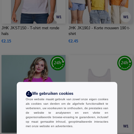
W1
W1
JHK JKST150 - T-shirt met ronde
JHK JK190J - Korte mouwen 190 t-
hals
shirt
€2.15
€2.45
We gebruiken cookies
Onze website maakt gebruik van zowel onze eigen cookies
als cookies van derden om de algehele functionaliteit te
verbeteren, uw voorkeuren te onthouden, de prestaties van
de website te analyseren en een vlotte en
gepersonaliseerde browse-ervaring te garanderen, inclusief
op maat gemaakte inhoud, geoptimaliseerde interacties
W1
W1
met onze website en advertenties.