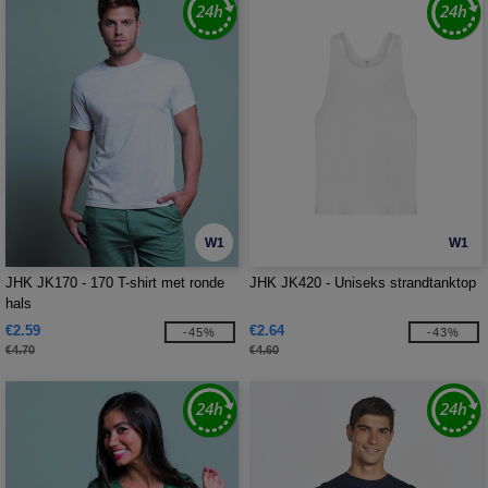
W1
W1
JHK JK170 - 170 T-shirt met ronde
JHK JK420 - Uniseks strandtanktop
hals
€2.59
€2.64
-45%
-43%
€4.70
€4.60