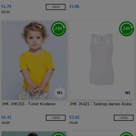
€1.74
€1.86
-49%
€3.40
W1
W1
JHK JHK153 - T-shirt Kinderen
JHK JK421 - Tanktop dames Aruba
€1.43
€3.02
-49%
-43%
€2.80
€5.30