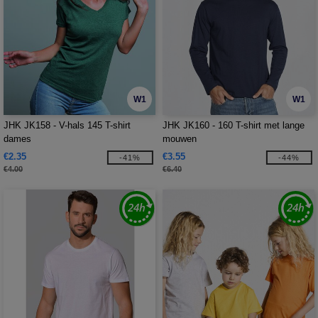
W1
W1
JHK JK158 - V-hals 145 T-shirt
JHK JK160 - 160 T-shirt met lange
dames
mouwen
€2.35
€3.55
-41%
-44%
€4.00
€6.40