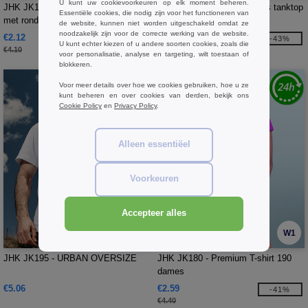
U kunt uw cookievoorkeuren op elk moment beheren.
JHK JK150 - Vrouwen 155 T-shirt
JHK JK422 - Victoria dames tanktop
Essentiële cookies, die nodig zijn voor het functioneren van
met ronde hals
de website, kunnen niet worden uitgeschakeld omdat ze
noodzakelijk zijn voor de correcte werking van de website.
€2.12
€3.06
-48%
-43%
U kunt echter kiezen of u andere soorten cookies, zoals die
€4.10
€5.40
voor personalisatie, analyse en targeting, wilt toestaan of
blokkeren.
Voor meer details over hoe we cookies gebruiken, hoe u ze
kunt beheren en over cookies van derden, bekijk ons
Cookie Policy
en
Privacy Policy
.
Alleen essentiëel
Voorkeuren
Accepteer alles
W1
W1
JHK JK195 - URBAN OVERSIZE
JHK JK180 - Premium T-shirt 190
dames
€5.06
€2.59
-41%
€4.40