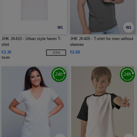
W1
W1
JHK JK410 - Urban style heren T-
JHK JK405 - T-shirt for men without
shirt
sleeves
€3.36
€2.68
-43%
€5.90