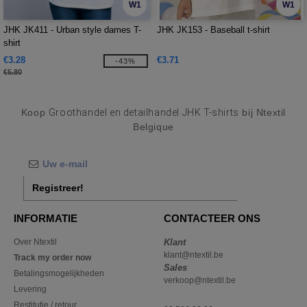
W1
W1
JHK JK411 - Urban style dames T-
JHK JK153 - Baseball t-shirt
shirt
€3.28
€3.71
-43%
€5.80
Koop
Groothandel en detailhandel JHK T-shirts
bij Ntextil
Belgique
Registreer!
INFORMATIE
CONTACTEER ONS
Over Ntextil
Klant
klant@ntextil.be
Track my order now
Sales
Betalingsmogelijkheden
verkoop@ntextil.be
Levering
Restitutie / retour