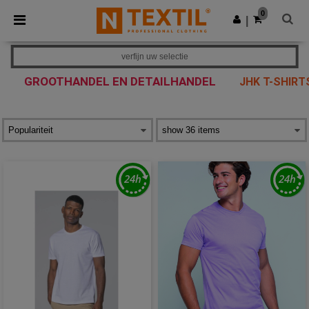
×
Ntextil-app
0
Download app
|
Betere prijzen in de app!
verfijn uw selectie
GROOTHANDEL EN DETAILHANDEL
JHK T-SHIRT