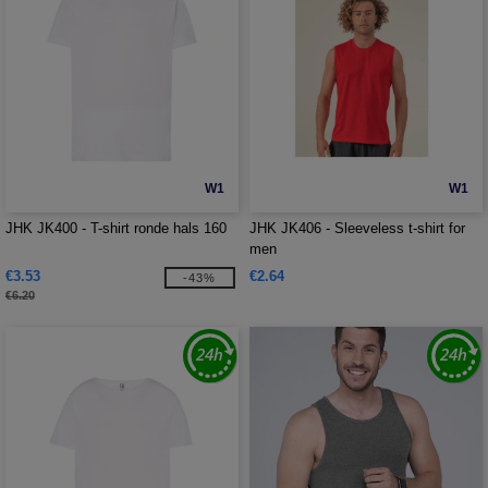
W1
W1
JHK JK400 - T-shirt ronde hals 160
JHK JK406 - Sleeveless t-shirt for
men
€3.53
€2.64
-43%
€6.20