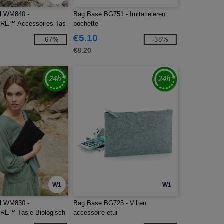
ll WM840 -
Bag Base BG751 - Imitatieleren
E™ Accessoires Tas
pochette
Katoen
€5.10
-67%
-38%
€8.20
W1
W1
ll WM830 -
Bag Base BG725 - Vilten
E™ Tasje Biologisch
accessoire-etui