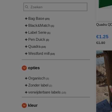
Bag Base
(25)
Quadra QD
Black&Match
(1)
Label Serie
(1)
€1.25
Pen Duick
(2)
€1.90
Quadra
(10)
Westford mill
(10)
opties
Organisch
(3)
Zonder label
(2)
verwijderbare labels
(10)
kleur