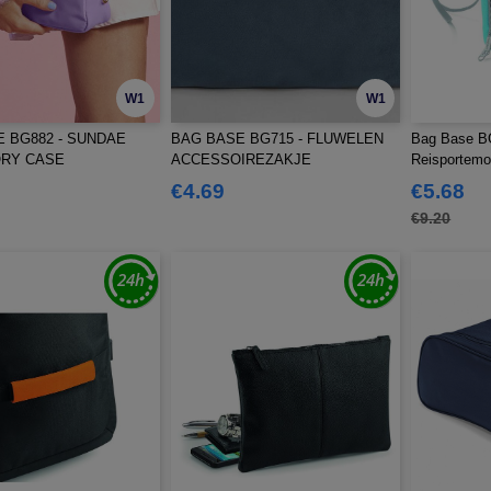
W1
W1
 BG882 - SUNDAE
BAG BASE BG715 - FLUWELEN
Bag Base B
RY CASE
ACCESSOIREZAKJE
Reisportem
€4.69
€5.68
€9.20