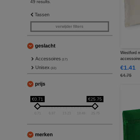
49 results.
Tassen
verwijder filters
geslacht
Westford 
Accessoires
accessoire
(17)
€1.41
Unisex
(32)
€4.75
prijs
€0.71
€25.75
0.71
6.97
13.23
19.49
25.75
merken