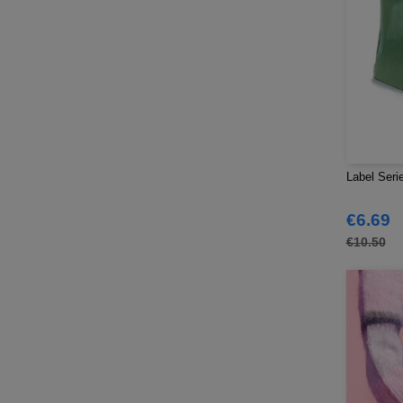
Label Ser
€6.69
€10.50