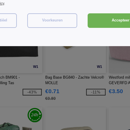
icy
.
iëel
Voorkeuren
Accepteer 
W1
W1
ch BM901 -
Bag Base BG840 - Zachte Velcro®
Westford m
lling Tas
MOLLE
GEVERFD 
€0.71
€3.50
-43%
-11%
€0.80