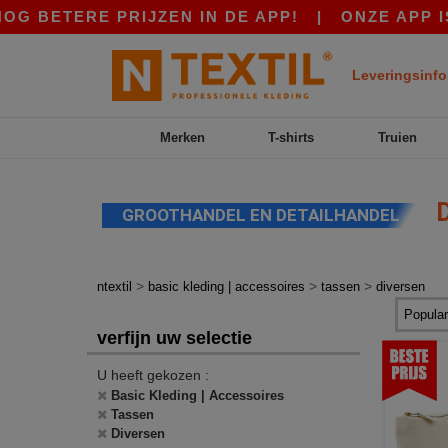
TERE PRIJZEN IN DE APP!
|
ONZE APP IS LIVE!
Leveringsinfo
Merken
T-shirts
Truien
D
GROOTHANDEL EN DETAILHANDEL
>
>
>
ntextil
basic kleding | accessoires
tassen
diversen
verfijn uw selectie
U heeft gekozen :
Basic Kleding | Accessoires
Tassen
Diversen