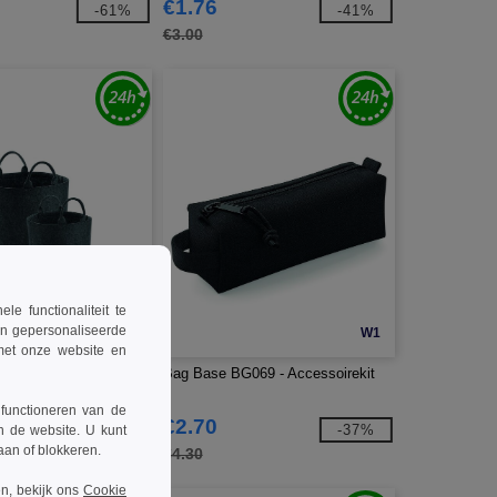
€1.76
-61%
-41%
€3.00
 functionaliteit te
en gepersonaliseerde
W1
W1
 met onze website en
728 - Polyester
Bag Base BG069 - Accessoirekit
 functioneren van de
€2.70
-40%
-37%
n de website. U kunt
taan of blokkeren.
€4.30
n, bekijk ons
Cookie