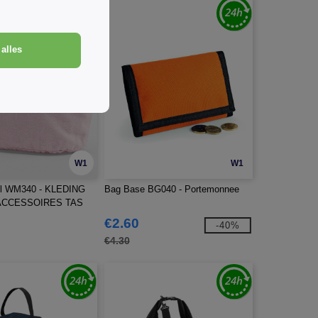
alles
W1
W1
ill WM340 - KLEDING
Bag Base BG040 - Portemonnee
ACCESSOIRES TAS
€2.60
-40%
€4.30