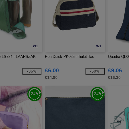
W1
W1
ie LS724 - LAARSZAK
Pen Duick PK025 - Toilet Tas
Quadra QD08
€6.00
€9.06
-36%
-60%
€14.90
€16.30