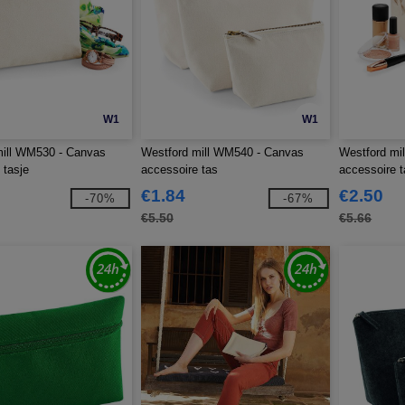
W1
W1
mill WM530 - Canvas
Westford mill WM540 - Canvas
Westford mi
 tasje
accessoire tas
accessoire t
€1.84
€2.50
-70%
-67%
€5.50
€5.66