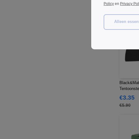
Policy
en
Privacy Pol
Alleen essent
Black&Mat
Tentoonste
€3.35
€5.90