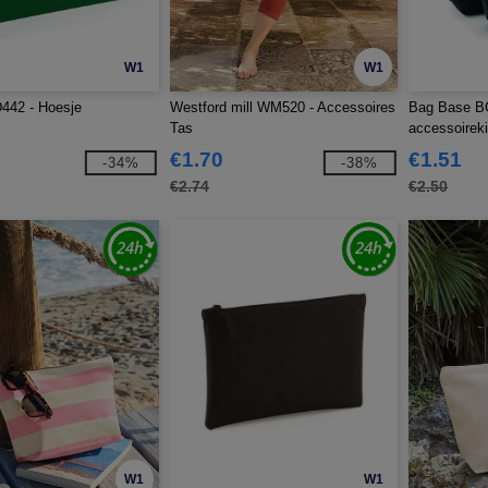
W1
W1
442 - Hoesje
Westford mill WM520 - Accessoires
Bag Base BG
Tas
accessoireki
€1.70
€1.51
-34%
-38%
€2.74
€2.50
W1
W1