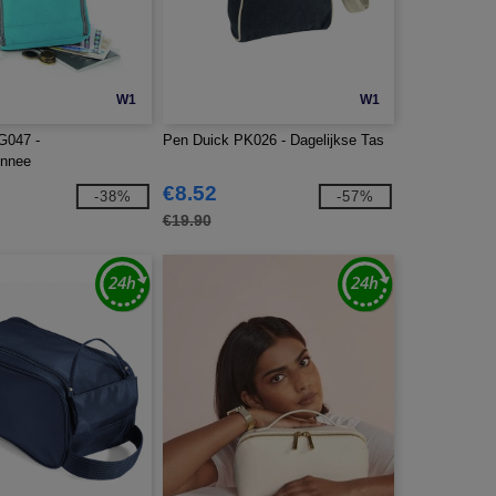
W1
W1
G047 -
Pen Duick PK026 - Dagelijkse Tas
onnee
€8.52
-38%
-57%
€19.90