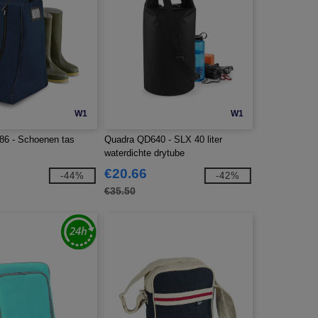
W1
W1
6 - Schoenen tas
Quadra QD640 - SLX 40 liter
waterdichte drytube
€20.66
-44%
-42%
€35.50