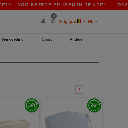
NOG BETERE PRIJZEN IN DE APP!
|
ONZE APP I
0
Belgique
NL
Werkkleding
Sport
Andere
1
2
»