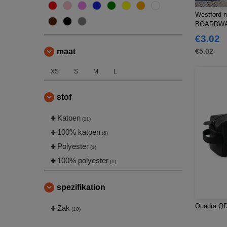
Westford m
BOARDWAL
Accessoir
€3.02
maat
€5.02
XS
S
M
L
stof
Katoen
(11)
100% katoen
(6)
Polyester
(1)
100% polyester
(1)
spezifikation
Quadra QD
Zak
(10)