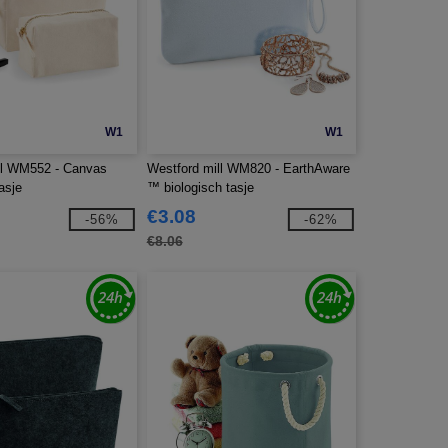
W1
W1
ll WM552 - Canvas
Westford mill WM820 - EarthAware
asje
™ biologisch tasje
€3.08
-56%
-62%
€8.06