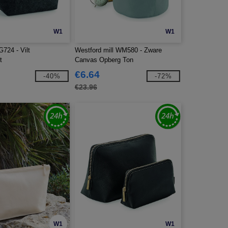
W1
W1
724 - Vilt
Westford mill WM580 - Zware
t
Canvas Opberg Ton
€6.64
-40%
-72%
€23.96
W1
W1