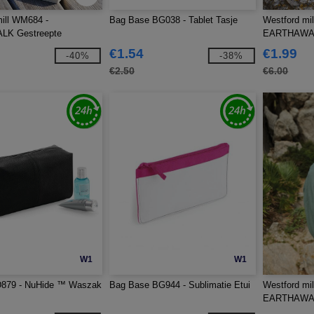
ill WM684 -
Bag Base BG038 - Tablet Tasje
Westford mi
K Gestreepte
EARTHAWAR
es Tas
Biologisch 
€1.54
€1.99
-40%
-38%
€2.50
€6.00
W1
W1
879 - NuHide ™ Waszak
Bag Base BG944 - Sublimatie Etui
Westford mi
EARTHAWAR
Katoen