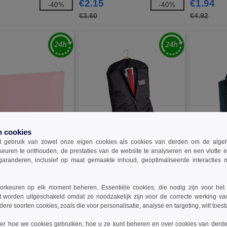
€2.15
€1.94
-40%
-40%
€3.60
€4.92
n cookies
 gebruik van zowel onze eigen cookies als cookies van derden om de algehele
keuren te onthouden, de prestaties van de website te analyseren en een vlotte 
W1
W1
garanderen, inclusief op maat gemaakte inhoud, geoptimaliseerde interacties
BG7500 - Accessoiretas
Quadra QD031 - Kostuumzak
Bag Base BG
viltmand
rkeuren op elk moment beheren. Essentiële cookies, die nodig zijn voor het
€8.76
€5.15
-37%
-46%
t worden uitgeschakeld omdat ze noodzakelijk zijn voor de correcte werking va
dere soorten cookies, zoals die voor personalisatie, analyse en targeting, wilt toes
€16.30
€8.60
ver hoe we cookies gebruiken, hoe u ze kunt beheren en over cookies van derde