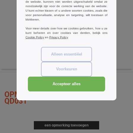
W1
de website, kunnen niet worden uitgeschakeld omdat ze
noodzakelijk zijn voor de correcte werking van de website.
U kunt echter kiezen of u andere soorten cookies, zoals die
Westford mill WM530 - Canvas
voor personalisatie, analyse en targeting, wilt toestaan of
accessoire tasje
blokkeren.
€1.41
-70%
Voor meer details over hoe we cookies gebruiken, hoe u ze
€4.75
kunt beheren en over cookies van derden, bekijk ons
Cookie Policy
en
Privacy Policy
.
Alleen essentiëel
Voorkeuren
Accepteer alles
OPMERKINGEN OVER QUADRA
QD031
een opmerking toevoegen