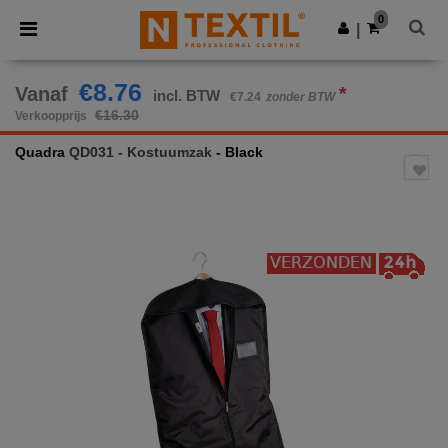
×
Ntextil-app
0
Download app
|
Betere prijzen in de app!
€8.76
Vanaf
*
incl. BTW
€7.24
zonder BTW
€16.30
Verkoopprijs
Quadra
QD031 - Kostuumzak
- Black
Previous
Next