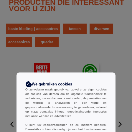
PRODUCTEN DIE INTERESSANT
VOOR U ZIJN
basic kleding | accessoires
tassen
diversen
accessoires
quadra
We gebruiken cookies
Onze website maakt gebruik van zowel onze eigen cookies
als cookies van derden om de algehele functionaliteit te
verbeteren, uw voorkeuren te onthouden, de prestaties van
de website te analyseren en een vlotte en
gepersonaliseerde browse-ervaring te garanderen, inclusief
op maat gemaakte inhoud, geoptimaliseerde interacties
met onze website en advertenties.
U kunt uw cookievoorkeuren op elk moment beheren.
Essentiële cookies, die nodig zijn voor het functioneren van