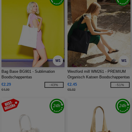
W1
W1
Bag Base BG901 - Sublimation
Westford mill WM261 - PREMIUM
Boodschappentas
Organisch Katoen Boodschappentas
€2.29
€2.45
-43%
-51%
€4.00
€5.02