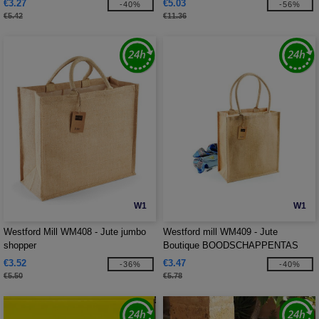
€3.27
€5.03
-40%
-56%
€5.42
€11.36
W1
W1
Westford Mill WM408 - Jute jumbo
Westford mill WM409 - Jute
shopper
Boutique BOODSCHAPPENTAS
€3.52
€3.47
-36%
-40%
€5.50
€5.78