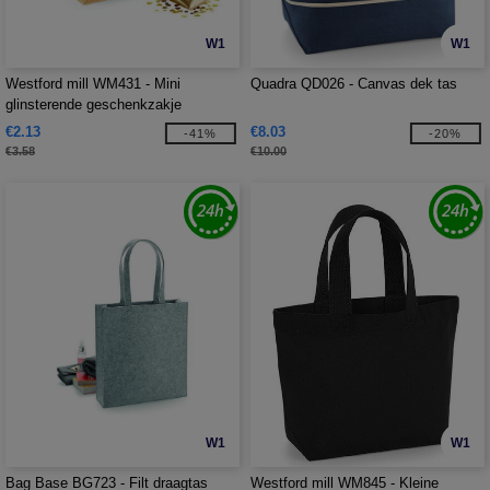
W1
W1
Westford mill WM431 - Mini
Quadra QD026 - Canvas dek tas
glinsterende geschenkzakje
€2.13
€8.03
-41%
-20%
€3.58
€10.00
W1
W1
Bag Base BG723 - Filt draagtas
Westford mill WM845 - Kleine