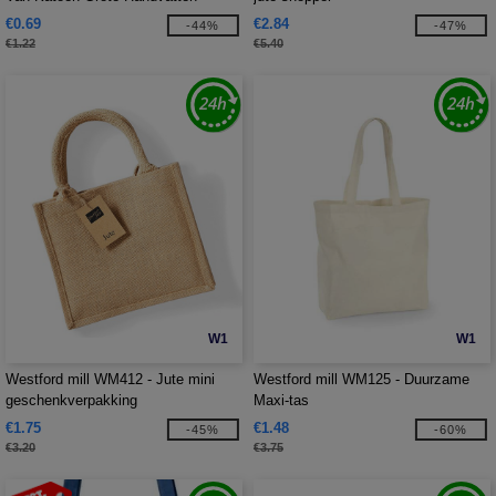
€0.69
€2.84
-44%
-47%
€1.22
€5.40
W1
W1
Westford mill WM412 - Jute mini
Westford mill WM125 - Duurzame
geschenkverpakking
Maxi-tas
€1.75
€1.48
-45%
-60%
€3.20
€3.75