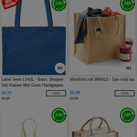
W1
W1
Label Serie LS42L - Basic Shopper
Westford mill WM413 - Jute midi tas
Van Katoen Met Grote Handgrepen
€0.73
€2.59
-44%
-40%
€1.30
€4.30