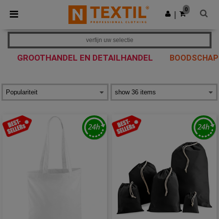
×
Ntextil-app
0
Download app
|
Betere prijzen in de app!
verfijn uw selectie
GROOTHANDEL EN DETAILHANDEL
BOODSCHAP