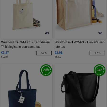
W1
W1
Westford mill WM801 - EarthAware
Westford mill WM421 - Printer's midi
™ biologische duurzame tas
jute tas
€3.27
€2.91
-52%
-47%
€6.80
€5.50