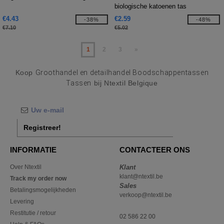
biologische katoenen tas
€4.43
€2.59
-38%
-48%
€7.10
€5.02
1
2
3
»
Koop
Groothandel en detailhandel Boodschappentassen
Tassen
bij Ntextil Belgique
Registreer!
INFORMATIE
CONTACTEER ONS
Over Ntextil
Klant
klant@ntextil.be
Track my order now
Sales
Betalingsmogelijkheden
verkoop@ntextil.be
Levering
Restitutie / retour
02 586 22 00