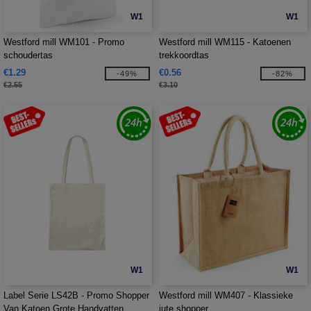
W1
W1
Westford mill WM101 - Promo
Westford mill WM115 - Katoenen
schoudertas
trekkoordtas
€1.29
€0.56
-49%
-82%
€2.55
€3.10
W1
W1
Label Serie LS42B - Promo Shopper
Westford mill WM407 - Klassieke
Van Katoen Grote Handvatten
jute shopper