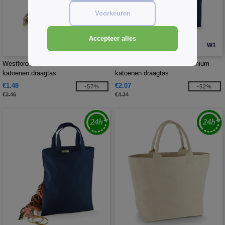
Voorkeuren
Accepteer alles
W1
W1
Westford mill WM201 - Premium
Westford mill WM225 - Premium
katoenen draagtas
katoenen draagtas
€1.48
€2.07
-57%
-52%
€3.46
€4.34