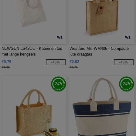
W1
W1
NEWGEN LS42OE - Katoenen tas
Westford Mill WM406 - Compacte
met lange hengsels
jute draagtas
€0.79
€2.02
-46%
-46%
€1.46
€3.75