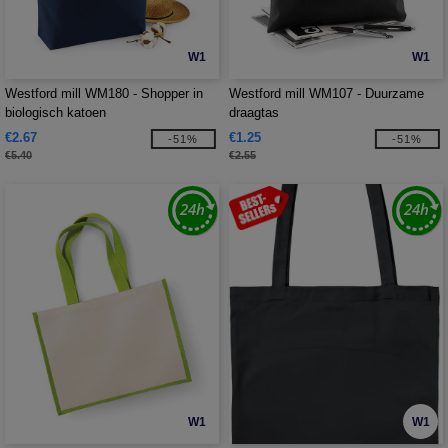
W1
W1
Westford mill WM180 - Shopper in
Westford mill WM107 - Duurzame
biologisch katoen
draagtas
€2.67
€1.25
-51%
-51%
€5.40
€2.55
W1
W1