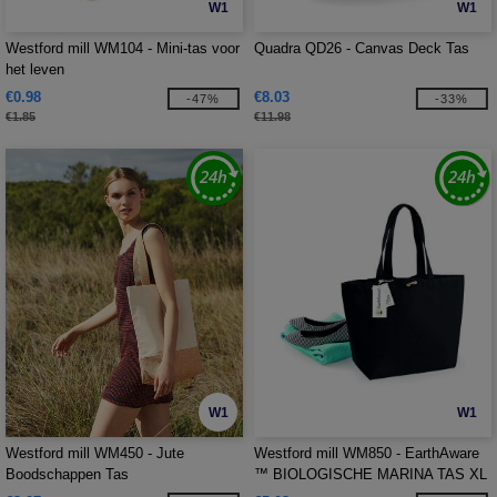
W1
W1
Westford mill WM104 - Mini-tas voor
Quadra QD26 - Canvas Deck Tas
het leven
€0.98
€8.03
-47%
-33%
€1.85
€11.98
W1
W1
Westford mill WM450 - Jute
Westford mill WM850 - EarthAware
Boodschappen Tas
™ BIOLOGISCHE MARINA TAS XL