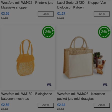
Westford mill WM422 - Printer's jute
Label Serie LS42O - Shopper Van
klassieke shopper
Biologisch Katoen
€3.55
€1.27
-48%
-61%
€6.80
€3.30
W1
W1
Westford mill WM150 - Biologische
Westford mill WM426 - Katoenen
katoenen mesh tas
pucket jute midi draagtas
€2.56
€2.64
-57%
-38%
€5.88
€4.26