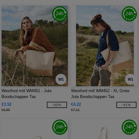
W1
W1
Westford mill WM451 - Jute
Westford mill WM452 - XL Grote
Boodschappen Tas
Jute Boodschappen Tas
€3.52
€4.22
-40%
-41%
€5.88
€7.12