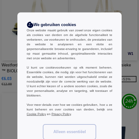
We gebruiken cookies
Onze website maakt gebruik van zowel onze eigen cookies
als cookies van derden om de algehele functionaliteit te
verbeteren, uw voorkeuren te onthouden, de prestaties van
de website te analyseren en een vlotte en
gepersonaliseerde browse-ervaring te garanderen, inclusief
W1
W1
op maat gemaakte inhoud, geoptimaliseerde interacties
met onze website en advertenties.
Westford mill WM855 - EarthAware
Westford mill WM108 - Klassieke
U kunt uw cookievoorkeuren op elk moment beheren.
™ BIOLOGISCHE MARINA TAS XL
canvas shopper
Essentiële cookies, die nodig zijn voor het functioneren van
de website, kunnen niet worden uitgeschakeld omdat ze
€6.03
€3.27
-53%
-53%
noodzakelijk zijn voor de correcte werking van de website.
€12.88
€6.95
U kunt echter kiezen of u andere soorten cookies, zoals die
voor personalisatie, analyse en targeting, wilt toestaan of
blokkeren.
Voor meer details over hoe we cookies gebruiken, hoe u ze
kunt beheren en over cookies van derden, bekijk ons
Cookie Policy
en
Privacy Policy
.
Alleen essentiëel