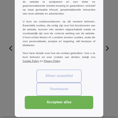
de website te analyseren en een vlotte en
gepersonaliseerde browse-ervaring te garanderen, inclusief
op maat gemaakte inhoud, geoptimaliseerde interacties
met onze website en advertenties.
U kunt uw cookievoorkeuren op elk moment beheren.
Essentiële cookies, die nodig zijn voor het functioneren van
de website, kunnen niet worden uitgeschakeld omdat ze
noodzakelijk zijn voor de correcte werking van de website.
U kunt echter kiezen of u andere soorten cookies, zoals die
voor personalisatie, analyse en targeting, wilt toestaan of
blokkeren.
Voor meer details over hoe we cookies gebruiken, hoe u ze
W1
kunt beheren en over cookies van derden, bekijk ons
Cookie Policy
en
Privacy Policy
.
Westford mill WM115 - Katoenen
trekkoordtas
Alleen essentiëel
€0.56
-82%
€3.10
Voorkeuren
Accepteer alles