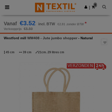
×
Ntextil-app
0
Download app
|
Betere prijzen in de app!
€3.52
Vanaf
*
incl. BTW
€2.91
zonder BTW
€5.50
Verkoopprijs
Westford mill
WM408 - Jute jumbo shopper
- Natural
45 cm
39 cm
21cm. 29 litres cm
Previous
Next