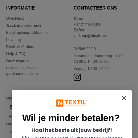
INFORMATIE
CONTACTEER ONS
Over Ntextil
Klant
klant@ntextil.be
Track my order now
Sales
Betalingsmogelijkheden
verkoop@ntextil.be
Levering
Restitutie / retour
02 586 22 00
Help & FAQs
Maandag – donderdag: 10:00–
Onze afspraken
13:00 & 14:00–17:30
Lokale t-shirts voor
Vrijdag: 10:00–14:00
groothandelprijzen
Onze financiële partners
Wil je minder betalen?
Onze transporteurs
Haal het beste uit jouw bedrijf!
Meld je aan voor exclusieve aanbiedingen