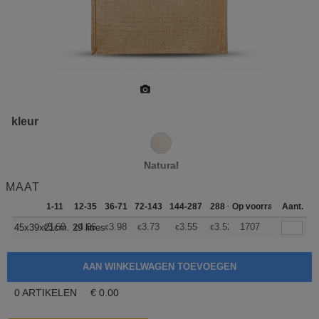
kleur
Natural
MAAT
1-11
12-35
36-71
72-143
144-287
288 +
Op voorraad
Meer
Aant.
+
5.60
4.66
3.98
3.73
3.55
3.52
1707
45x39x21cm. 29 litres
€
€
€
€
€
€
0
ARTIKELEN
€
0.00