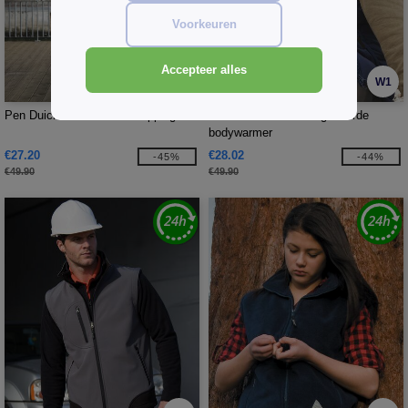
Voorkeuren
Accepteer alles
W1
W1
Pen Duick PK350 - Ontsnapping
Result RS088 - Ultra gevoerde
bodywarmer
€27.20
€28.02
-45%
-44%
€49.90
€49.90