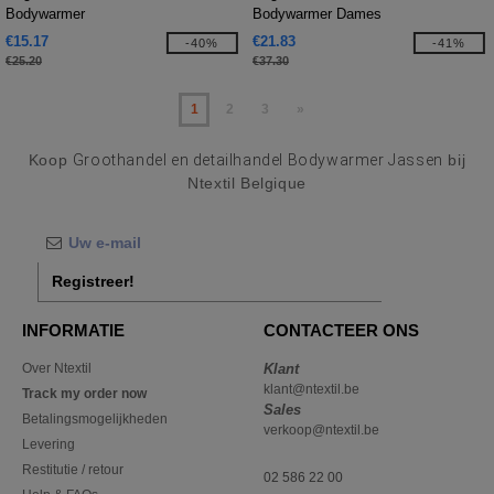
Bodywarmer
Bodywarmer Dames
€15.17
€21.83
-40%
-41%
€25.20
€37.30
1
2
3
»
Koop
Groothandel en detailhandel Bodywarmer Jassen
bij
Ntextil Belgique
Registreer!
INFORMATIE
CONTACTEER ONS
Over Ntextil
Klant
klant@ntextil.be
Track my order now
Sales
Betalingsmogelijkheden
verkoop@ntextil.be
Levering
Restitutie / retour
02 586 22 00