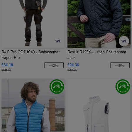
W1
W1
B&C Pro CGJUC40 - Bodywarmer
Result R195X - Urban Cheltenham
Expert Pro
Jack
€34.18
€24.36
-42%
-49%
€58.50
€47.95