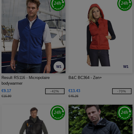
W1
W1
Result RS116 - Micropolaire
B&C BC364 - Zen+
bodywarmer
€9.17
€13.43
-42%
-70%
€15.90
€45.26