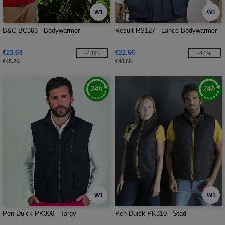
W1
W1
B&C BC363 - Bodywarmer
Result RS127 - Lance Bodywarmer
€23.64
€22.66
-48%
-44%
€45.26
€40.60
W1
W1
Pen Duick PK300 - Targy
Pen Duick PK310 - Stad