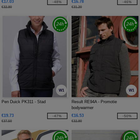
€17.03
€16.78
-48%
-46%
€32.80
€31.20
W1
W1
Pen Duick PK311 - Stad
Result RE94A - Promotie
bodywarmer
€19.73
€16.53
-47%
-50%
€37.50
€32.80