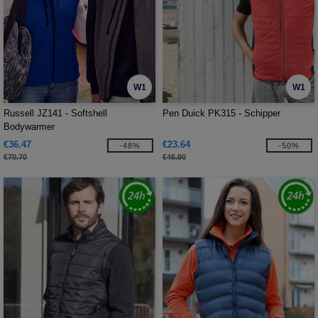
W1
W1
Russell JZ141 - Softshell
Pen Duick PK315 - Schipper
Bodywarmer
€36.47
€23.64
-48%
-50%
€70.70
€46.90