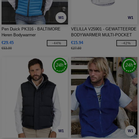
W1
W1
Pen Duick PK316 - BALTIMORE
VELILLA V25901 - GEWATTEERDE
Heren Bodywarmer
BODYWARMER MULTI-POCKET
€29.45
€15.94
-44%
-42%
€53.00
€27.60
W1
W1