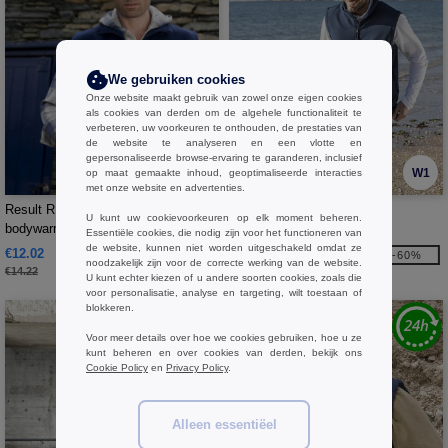
We gebruiken cookies
Onze website maakt gebruik van zowel onze eigen cookies
als cookies van derden om de algehele functionaliteit te
verbeteren, uw voorkeuren te onthouden, de prestaties van
de website te analyseren en een vlotte en
gepersonaliseerde browse-ervaring te garanderen, inclusief
W1
W1
op maat gemaakte inhoud, geoptimaliseerde interacties
met onze website en advertenties.
Result RE37A - Polartherm®
Pen Duick PK765 - Fastnet
U kunt uw cookievoorkeuren op elk moment beheren.
bodywarmer
Essentiële cookies, die nodig zijn voor het functioneren van
de website, kunnen niet worden uitgeschakeld omdat ze
€12.02
€18.06
-15%
-60%
noodzakelijk zijn voor de correcte werking van de website.
€14.22
€44.90
U kunt echter kiezen of u andere soorten cookies, zoals die
voor personalisatie, analyse en targeting, wilt toestaan of
blokkeren.
Voor meer details over hoe we cookies gebruiken, hoe u ze
kunt beheren en over cookies van derden, bekijk ons
Cookie Policy
en
Privacy Policy
.
Alleen essentiëel