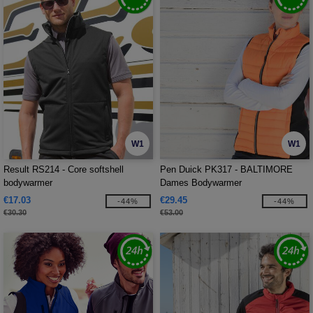
W1
W1
Result RS214 - Core softshell
Pen Duick PK317 - BALTIMORE
bodywarmer
Dames Bodywarmer
€17.03
€29.45
-44%
-44%
€30.30
€53.00