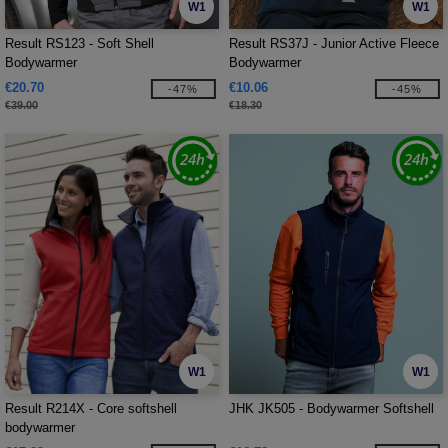
W1
W1
Result RS123 - Soft Shell
Result RS37J - Junior Active Fleece
Bodywarmer
Bodywarmer
€20.70
€10.06
-47%
-45%
€39.00
€18.30
W1
W1
Result R214X - Core softshell
JHK JK505 - Bodywarmer Softshell
bodywarmer