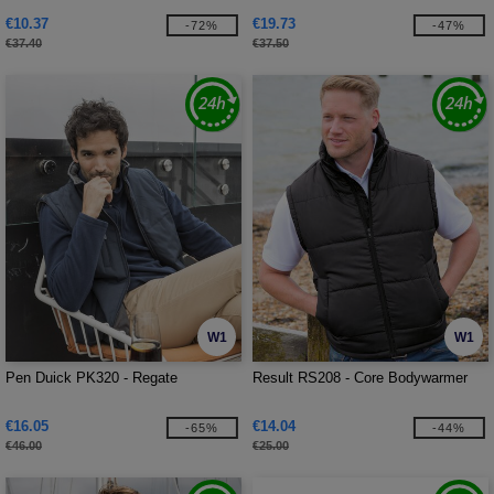
€10.37
€19.73
-72%
-47%
€37.40
€37.50
W1
W1
Pen Duick PK320 - Regate
Result RS208 - Core Bodywarmer
€16.05
€14.04
-65%
-44%
€46.00
€25.00