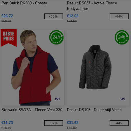
Pen Duick PK360 - Coasty
Result RS037 - Active Fleece
Bodywarmer
€26.72
€12.02
-55%
-44%
€59.90
€21.60
W1
W1
Starworld SW73N - Fleece Vest 330
Result RS196 - Ruiter stijl Veste
€11.73
€31.68
-37%
-44%
€18.50
€56.80