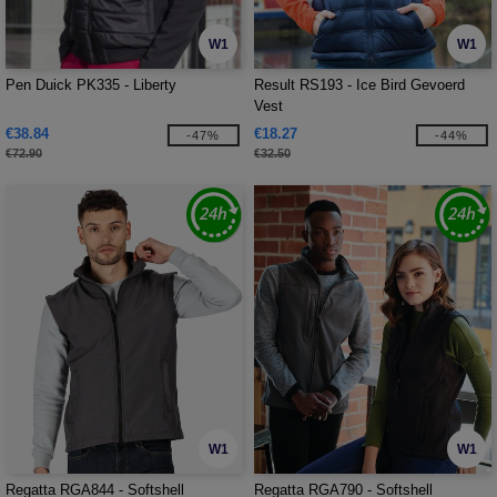
W1
W1
Pen Duick PK335 - Liberty
Result RS193 - Ice Bird Gevoerd
Vest
€38.84
€18.27
-47%
-44%
€72.90
€32.50
W1
W1
Regatta RGA844 - Softshell
Regatta RGA790 - Softshell