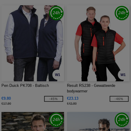
W1
W1
Pen Duick PK708 - Baltisch
Result RS238 - Gewatteerde
bodywarmer
€9.80
€23.13
-45%
-46%
€17.90
€42.80