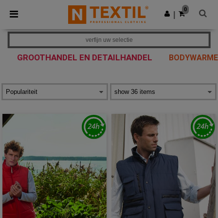
×
Ntextil-app
0
Download app
|
Betere prijzen in de app!
verfijn uw selectie
GROOTHANDEL EN DETAILHANDEL
BODYWARME