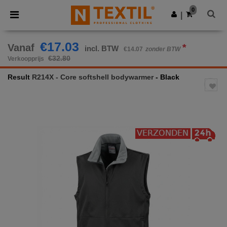
×
Ntextil-app
0
Download app
|
Betere prijzen in de app!
€17.03
Vanaf
*
incl. BTW
€14.07
zonder BTW
€32.80
Verkoopprijs
Result
R214X - Core softshell bodywarmer
- Black
Previous
Next