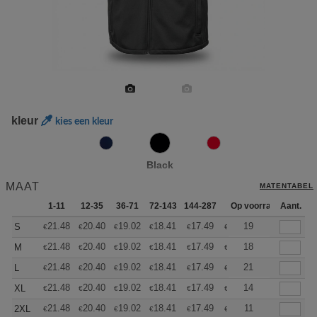
kleur
kies een kleur
Black
MAAT
MATENTABEL
1-11
12-35
36-71
72-143
144-287
288 +
Op voorraad
Meer
Aant.
+
21.48
20.40
19.02
18.41
17.49
17.03
19
S
€
€
€
€
€
€
+
21.48
20.40
19.02
18.41
17.49
17.03
18
M
€
€
€
€
€
€
+
21.48
20.40
19.02
18.41
17.49
17.03
21
L
€
€
€
€
€
€
+
21.48
20.40
19.02
18.41
17.49
17.03
14
XL
€
€
€
€
€
€
+
21.48
20.40
19.02
18.41
17.49
17.03
11
2XL
€
€
€
€
€
€