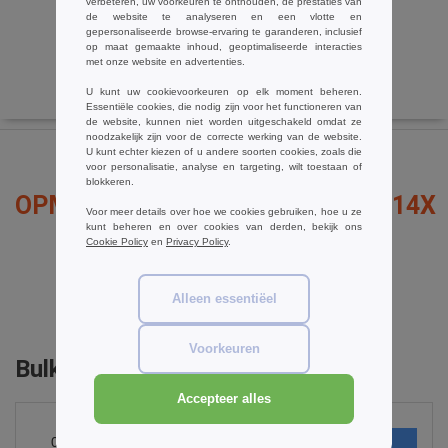
verbeteren, uw voorkeuren te onthouden, de prestaties van
de website te analyseren en een vlotte en
gepersonaliseerde browse-ervaring te garanderen, inclusief
op maat gemaakte inhoud, geoptimaliseerde interacties
met onze website en advertenties.
U kunt uw cookievoorkeuren op elk moment beheren.
Essentiële cookies, die nodig zijn voor het functioneren van
de website, kunnen niet worden uitgeschakeld omdat ze
noodzakelijk zijn voor de correcte werking van de website.
U kunt echter kiezen of u andere soorten cookies, zoals die
voor personalisatie, analyse en targeting, wilt toestaan of
blokkeren.
OPMERKINGEN OVER RESULT R214X
Voor meer details over hoe we cookies gebruiken, hoe u ze
kunt beheren en over cookies van derden, bekijk ons
Cookie Policy
en
Privacy Policy
.
een opmerking toevoegen
Alleen essentiëel
Voorkeuren
Bulk Orders
Accepteer alles
0
ARTIKELEN
€