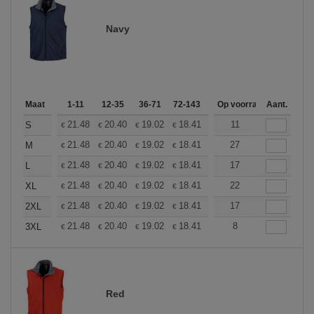
Navy
Maat
1-11
12-35
36-71
72-143
144-287
Op voorraad
288 +
Aant.
Meer
+
21.48
20.40
19.02
18.41
17.49
11
17.03
S
€
€
€
€
€
€
+
21.48
20.40
19.02
18.41
17.49
27
17.03
M
€
€
€
€
€
€
+
21.48
20.40
19.02
18.41
17.49
17
17.03
L
€
€
€
€
€
€
+
21.48
20.40
19.02
18.41
17.49
22
17.03
XL
€
€
€
€
€
€
+
21.48
20.40
19.02
18.41
17.49
17
17.03
2XL
€
€
€
€
€
€
+
21.48
20.40
19.02
18.41
17.49
8
17.03
3XL
€
€
€
€
€
€
Red