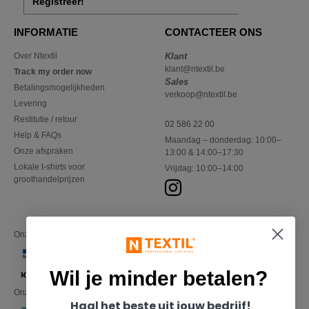
Registreer!
INFORMATIE
CONTACTEER ONS
Over Ntextil
Klant
klant@ntextil.be
Track my order now
Sales
Betalingsmogelijkheden
verkoop@ntextil.be
Levering
Restitutie / retour
02 586 22 00
Help & FAQs
Maandag – donderdag: 10:00–
Onze afspraken
13:00 & 14:00–17:30
Lokale t-shirts voor
Vrijdag: 10:00–14:00
groothandelprijzen
Onze financiële partners
Wil je minder betalen?
Onze transporteurs
Haal het beste uit jouw bedrijf!