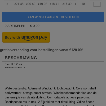
+
21.48
20.40
19.02
18.41
17.49
17.03
10
3XL
€
€
€
€
€
€
0
ARTIKELEN
€
0.00
gratis verzending voor bestellingen vanaf €129.00!
BESCHRIJVING
Result R214X
Reference: RS214
Waterbestendig. Ademend Winddicht. Lichtgewicht. Core soft shell
bodywarmer. 4-wegs super stretch. Windbeschermende flap aan de
binnenzijde van de ritssluiting. Comfortabele actieve pasvorm.
Doorlopende rits in nek. 2 Zijzakken met ritssluiting. Grijze fleece