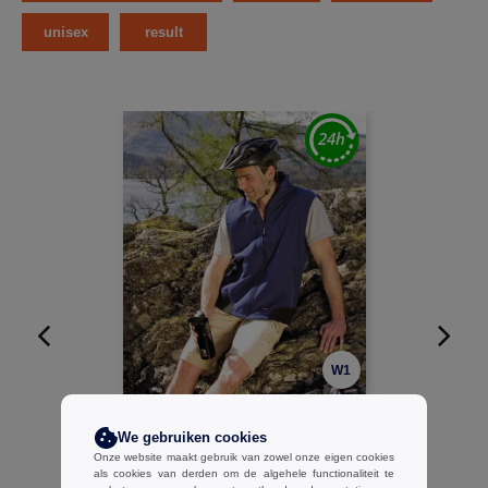
unisex
result
W1
Result R123A - Softshell bodywarmer
€20.70
-52%
We gebruiken cookies
Onze website maakt gebruik van zowel onze eigen cookies
€43.30
als cookies van derden om de algehele functionaliteit te