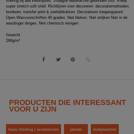
voering bij alle kleuropties. 3-laagse waterdichte gebonden stof. 4-way
super stretch soft shell. Richtlijnen voor decoreren: decoratiemethoden:
borduren, transfer print & zeefafdrukken. Decorateurs toegangspunt:
Open Wasvoorschriften 40 graden. Niet bleken. Niet strijken Niet in de
wasdroger drogen. Niet chemisch reinigen
Gewicht
290g/m²
PRODUCTEN DIE INTERESSANT
VOOR U ZIJN
basic kleding | accessoires
jassen
bodywarmer