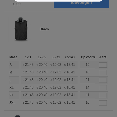
0.00
Black
Maat
1-11
12-35
36-71
72-143
144-287
Op voorraad
288 +
Aant.
Meer
+
21.48
20.40
19.02
18.41
17.49
19
17.03
S
€
€
€
€
€
€
+
21.48
20.40
19.02
18.41
17.49
18
17.03
M
€
€
€
€
€
€
+
21.48
20.40
19.02
18.41
17.49
21
17.03
L
€
€
€
€
€
€
+
21.48
20.40
19.02
18.41
17.49
14
17.03
XL
€
€
€
€
€
€
+
21.48
20.40
19.02
18.41
17.49
11
17.03
2XL
€
€
€
€
€
€
+
21.48
20.40
19.02
18.41
17.49
10
17.03
3XL
€
€
€
€
€
€