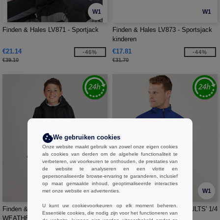
W1
W1
Finden & Hales LV871 - Sportjack
Finden & Hales LV873 - Sportsjack
kinderen
€21.14
€17.81
-46%
-44%
€39.10
€31.70
We gebruiken cookies
Onze website maakt gebruik van zowel onze eigen cookies
als cookies van derden om de algehele functionaliteit te
verbeteren, uw voorkeuren te onthouden, de prestaties van
de website te analyseren en een vlotte en
gepersonaliseerde browse-ervaring te garanderen, inclusief
op maat gemaakte inhoud, geoptimaliseerde interacties
W1
W1
met onze website en advertenties.
U kunt uw cookievoorkeuren op elk moment beheren.
Finden & Hales LV691 - KIDS ALL
Finden & Hales LV874 - ADULTS' 1/4
Essentiële cookies, die nodig zijn voor het functioneren van
WEATHER ROBE
ZIP TRACKSUIT TOP