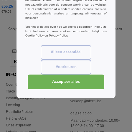
de website, kunnen niet worden uitgeschakeld omdat ze
noodzakelijk zijn voor de correcte werking van de website.
€56.26
€20.71
-29%
U kunt echter kiezen of u andere soorten cookies, zoals die
€79.08
voor personalisatie, analyse en targeting, wilt toestaan of
blokkeren.
Voor meer details over hoe we cookies gebruiken, hoe u ze
Koop
Groothandel en detailhandel Jackets Sport
bij Ntextil
kunt beheren en over cookies van derden, bekijk ons
Belgique
Cookie Policy
en
Privacy Policy
.
Alleen essentiëel
Registreer!
Voorkeuren
INFORMATIE
CONTACTEER ONS
Accepteer alles
Over Ntextil
Klant
klant@ntextil.be
Track my order now
Sales
Betalingsmogelijkheden
verkoop@ntextil.be
Levering
Restitutie / retour
02 586 22 00
Help & FAQs
Maandag – donderdag: 10:00–
Onze afspraken
13:00 & 14:00–17:30