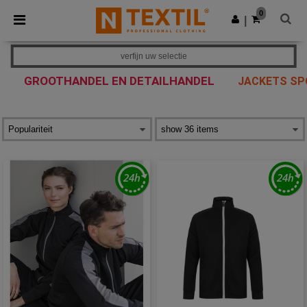
×
Ntextil-app
0
Download app
|
Betere prijzen in de app!
verfijn uw selectie
GROOTHANDEL EN DETAILHANDEL
JACKETS SP