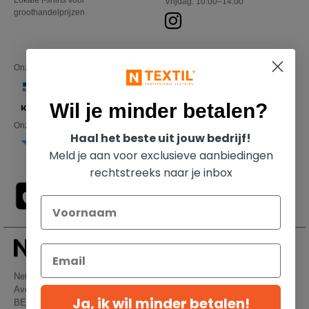
Lokale t-shirts voor
Vrijdag: 10:00–14:00
groothandelprijzen
Onze financiële partners
Wil je minder betalen?
Onze transporteurs
Haal het beste uit jouw bedrijf!
Meld je aan voor exclusieve aanbiedingen
rechtstreeks naar je inbox
Netenders Belgium SRL
Avenue Hermann-Debroux 54, 1160, Bruxelles
Ja, ik wil minder betalen!
BE61 3632 1629 8017