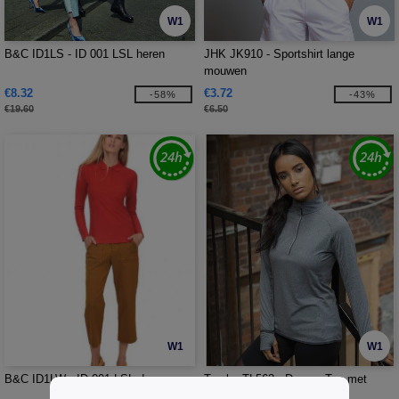
W1
W1
B&C ID1LS - ID 001 LSL heren
JHK JK910 - Sportshirt lange
mouwen
€8.32
€3.72
-58%
-43%
€19.60
€6.50
W1
W1
B&C ID1LW - ID 001 LSL dames
Tombo TL563 - Dames Top met
lange mouw 1/4 rits