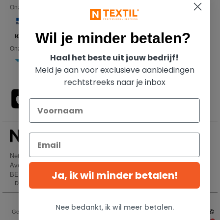
Onze financiële partners
Wil je minder betalen?
Onze transporteurs
Haal het beste uit jouw bedrijf!
Meld je aan voor exclusieve aanbiedingen
rechtstreeks naar je inbox
Netenders Belgium SRL
Avenue Hermann-Debroux 54, 1160, Bruxelles
Ja, ik wil minder betalen!
BE61 3632 1629 8017
Dit is GEEN retouradres. Voor retourzending, zie hier
Wettelijke bepalingen
-
Privacybeleid
-
Algemene Toegangs - En
Nee bedankt, ik wil meer betalen.
Gebruiksvoorwaarden
-
Algemene Contractvoorwaarden
-
Cookiebeleid
-
Site Map
Copyright 2026 ntextil.be - Alle rechten voorbehouden