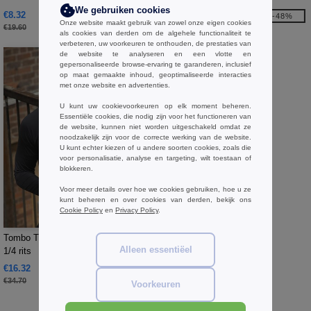
We gebruiken cookies
€8.32
€17.40
-58%
-48%
Onze website maakt gebruik van zowel onze eigen cookies
€19.60
€33.40
als cookies van derden om de algehele functionaliteit te
verbeteren, uw voorkeuren te onthouden, de prestaties van
de website te analyseren en een vlotte en
gepersonaliseerde browse-ervaring te garanderen, inclusief
op maat gemaakte inhoud, geoptimaliseerde interacties
met onze website en advertenties.
U kunt uw cookievoorkeuren op elk moment beheren.
Essentiële cookies, die nodig zijn voor het functioneren van
de website, kunnen niet worden uitgeschakeld omdat ze
noodzakelijk zijn voor de correcte werking van de website.
U kunt echter kiezen of u andere soorten cookies, zoals die
voor personalisatie, analyse en targeting, wilt toestaan of
blokkeren.
Voor meer details over hoe we cookies gebruiken, hoe u ze
kunt beheren en over cookies van derden, bekijk ons
Cookie Policy
en
Privacy Policy
.
W1
Tombo TL562 - Top met lange mouw
Alleen essentiëel
1/4 rits
€16.32
-53%
€34.70
Voorkeuren