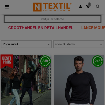
×
Ntextil-app
0
Download app
|
Betere prijzen in de app!
verfijn uw selectie
GROOTHANDEL EN DETAILHANDEL
LANGE MOUW