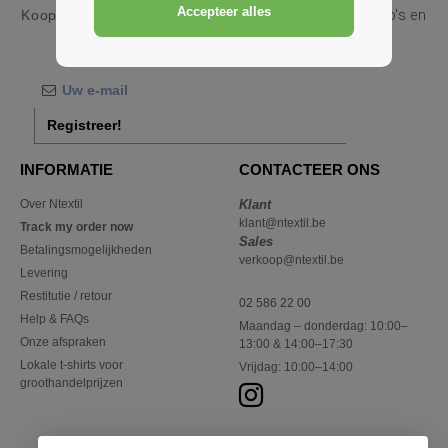
Accepteer alles
Koop
Groothandel en detailhandel Lange mouwen Polo's en
sporthemden
bij Ntextil Belgique
Registreer!
INFORMATIE
CONTACTEER ONS
Over Ntextil
Klant
klant@ntextil.be
Track my order now
Sales
Betalingsmogelijkheden
verkoop@ntextil.be
Levering
Restitutie / retour
02 586 22 00
Help & FAQs
Maandag – donderdag: 10:00–
Onze afspraken
13:00 & 14:00–17:30
Lokale t-shirts voor
Vrijdag: 10:00–14:00
groothandelprijzen