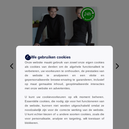
We gebruiken cookies
Onze website maakt gebruik van zowel onze eigen cookies
als cookies van derden om de algehele functionaliteit te
verbeteren, uw voorkeuren te onthouden, de prestaties van
W1
de website te analyseren en een vlotte en
gepersonaliseerde browse-ervaring te garanderen, inclusief
op maat gemaakte inhoud, geoptimaliseerde interacties
Henbury H020 - Colshirt met Lange
met onze website en advertenties.
Mouwen
U kunt uw cookievoorkeuren op elk moment beheren.
€13.65
-39%
Essentiële cookies, die nodig zijn voor het functioneren van
€22.45
de website, kunnen niet worden uitgeschakeld omdat ze
noodzakelijk zijn voor de correcte werking van de website.
U kunt echter kiezen of u andere soorten cookies, zoals die
voor personalisatie, analyse en targeting, wilt toestaan of
blokkeren.