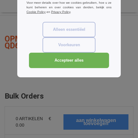
Voor meer details over hoe we cookies gebruiken, hoe u ze
kunt beheren en over cookies van derden, bekijk ons
Cookie Policy
en
Privacy Policy
.
Alleen essentiëel
OPMERKINGEN OVER QUADRA
QD613
Voorkeuren
Accepteer alles
een opmerking toevoegen
Bulk Orders
0
ARTIKELEN
€
0.00