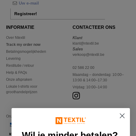
Registreer!
INFORMATIE
CONTACTEER ONS
Over Ntextil
Klant
klant@ntextil.be
Track my order now
Sales
Betalingsmogelijkheden
verkoop@ntextil.be
Levering
Restitutie / retour
02 586 22 00
Help & FAQs
Maandag – donderdag: 10:00–
Onze afspraken
13:00 & 14:00–17:30
Lokale t-shirts voor
Vrijdag: 10:00–14:00
groothandelprijzen
Onze financiële partners
Wil je minder betalen?