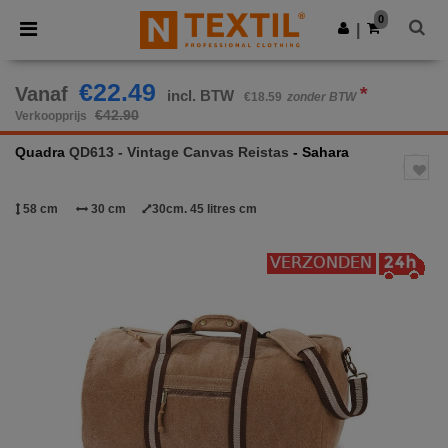
×
Ntextil-app
0
Download app
|
Betere prijzen in de app!
€22.49
Vanaf
*
incl. BTW
€18.59
zonder BTW
€42.90
Verkoopprijs
Quadra
QD613 - Vintage Canvas Reistas
- Sahara
58 cm
30 cm
30cm. 45 litres cm
Previous
Next