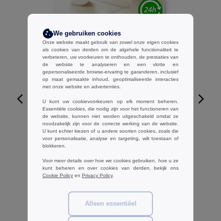
We gebruiken cookies
Onze website maakt gebruik van zowel onze eigen cookies
als cookies van derden om de algehele functionaliteit te
verbeteren, uw voorkeuren te onthouden, de prestaties van
de website te analyseren en een vlotte en
gepersonaliseerde browse-ervaring te garanderen, inclusief
op maat gemaakte inhoud, geoptimaliseerde interacties
met onze website en advertenties.
U kunt uw cookievoorkeuren op elk moment beheren.
Essentiële cookies, die nodig zijn voor het functioneren van
W1
de website, kunnen niet worden uitgeschakeld omdat ze
noodzakelijk zijn voor de correcte werking van de website.
U kunt echter kiezen of u andere soorten cookies, zoals die
Towel city TC064 - Klassieke badstof
voor personalisatie, analyse en targeting, wilt toestaan of
pantoffels (open teen)
blokkeren.
€4.82
-40%
Voor meer details over hoe we cookies gebruiken, hoe u ze
€8.05
kunt beheren en over cookies van derden, bekijk ons
Cookie Policy
en
Privacy Policy
.
Alleen essentiëel