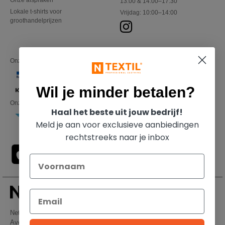
Onze afspraken
13:00 & 14:00–17:30
Lokale t-shirts voor
Vrijdag: 10:00–14:00
groothandelprijzen
Onze financiële partners
Wil je minder betalen?
Onze transporteurs
Haal het beste uit jouw bedrijf!
Meld je aan voor exclusieve aanbiedingen
rechtstreeks naar je inbox
Netenders Belgium SRL
Avenue Hermann-Debroux 54, 1160, Bruxelles