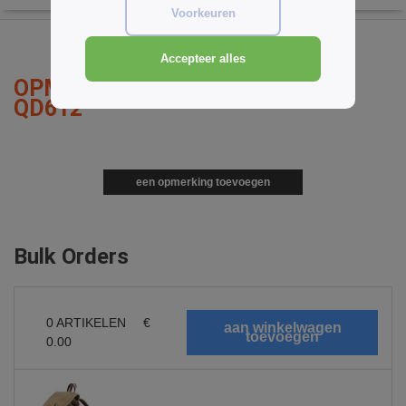
Voorkeuren
Accepteer alles
OPMERKINGEN OVER QUADRA
QD612
een opmerking toevoegen
Bulk Orders
0
ARTIKELEN
€
0.00