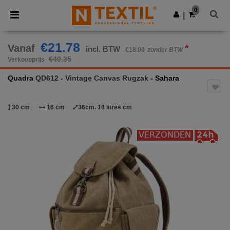
×
Ntextil-app
0
Download app
|
Betere prijzen in de app!
€21.78
Vanaf
*
incl. BTW
€18.00
zonder BTW
€40.35
Verkoopprijs
Quadra
QD612 - Vintage Canvas Rugzak
- Sahara
30 cm
16 cm
36cm. 18 litres cm
Previous
Next