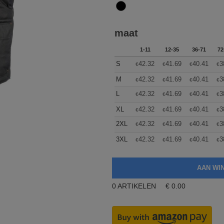
maat
1-11
12-35
36-71
72
S
42.32
41.69
40.41
3
€
€
€
€
M
42.32
41.69
40.41
3
€
€
€
€
L
42.32
41.69
40.41
3
€
€
€
€
XL
42.32
41.69
40.41
3
€
€
€
€
2XL
42.32
41.69
40.41
3
€
€
€
€
3XL
42.32
41.69
40.41
3
€
€
€
€
0
ARTIKELEN
€
0.00