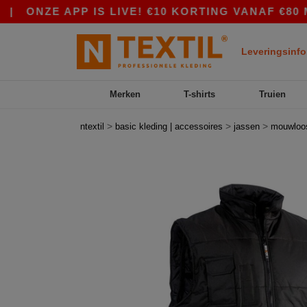
ONZE APP IS LIVE! €10 KORTING VANAF €80 MET 
Leveringsinfo
Merken
T-shirts
Truien
>
>
>
ntextil
basic kleding | accessoires
jassen
mouwloo