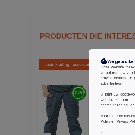
PRODUCTEN DIE INTERE
We gebruike
basic kleding | accessoires
ja
Onze website maakt
verbeteren, uw voor
browse-ervaring te 
advertenties.
U kunt uw cookievoo
website, kunnen nie
echter kiezen of u an
Voor meer details o
Policy
en
Privacy Pol