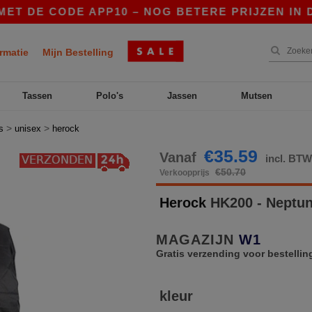
DE CODE APP10 – NOG BETERE PRIJZEN IN DE AP
rmatie
Mijn Bestelling
Tassen
Polo's
Jassen
Mutsen
>
>
s
unisex
herock
€35.59
Vanaf
incl. BT
€50.70
Verkoopprijs
Herock
HK200 - Neptu
MAGAZIJN
W1
Gratis verzending voor bestellin
kleur