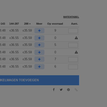
MATENTABEL
-143
144-287
288 +
Meer
Op voorraad
Aant.
+
8.48
36.55
35.59
9
€
€
+
8.48
36.55
35.59
0
€
€
+
8.48
36.55
35.59
5
€
€
+
8.48
36.55
35.59
0
€
€
+
8.48
36.55
35.59
7
€
€
+
8.48
36.55
35.59
6
€
€