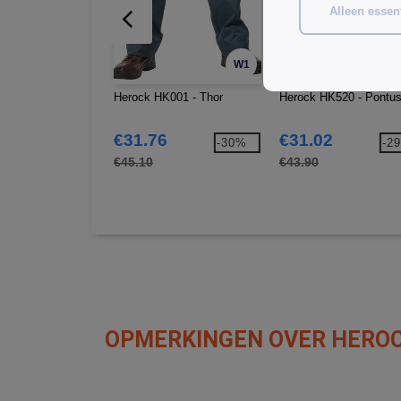
Alleen essent
W1
Herock HK001 - Thor
Herock HK520 - Pontu
€31.76
€31.02
-30%
-2
€45.10
€43.90
OPMERKINGEN OVER HEROC