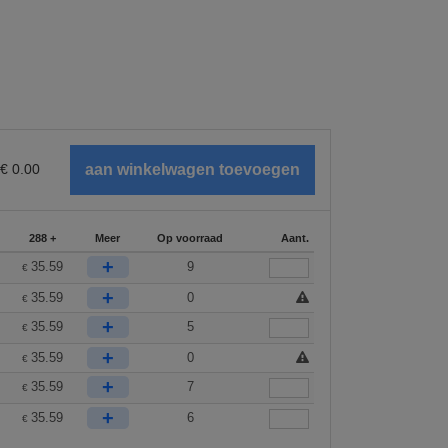
€
0.00
288 +
Meer
Op voorraad
Aant.
+
35.59
9
€
+
35.59
0
€
+
35.59
5
€
+
35.59
0
€
+
35.59
7
€
+
35.59
6
€