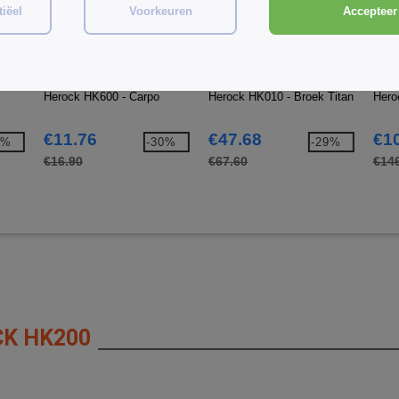
iëel
Voorkeuren
Accepteer 
W1
W1
W1
s
Herock HK600 - Carpo
Herock HK010 - Broek Titan
Hero
€11.76
€47.68
€1
9%
-30%
-29%
€16.90
€67.60
€14
K HK200