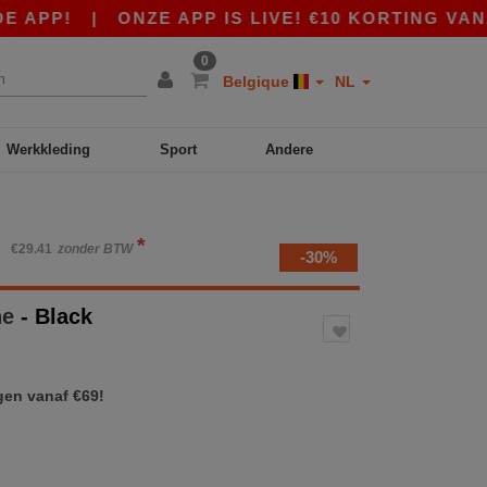
P!
|
ONZE APP IS LIVE! €10 KORTING VANAF €
0
Belgique
NL
Werkkleding
Sport
Andere
*
W
€29.41
zonder BTW
-30%
ne
- Black
gen vanaf €69!