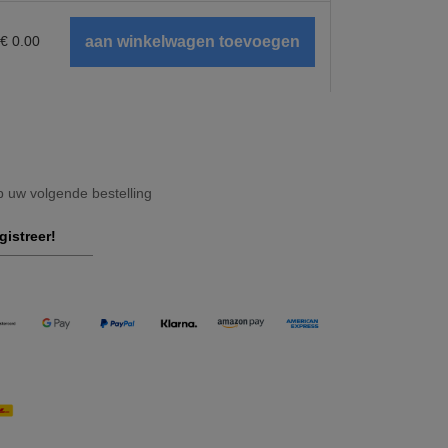
€
0.00
op uw volgende bestelling
gistreer!