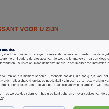
SSANT VOOR U ZIJN
n cookies
ssen
mouwloos
uni
 gebruik van zowel onze eigen cookies als cookies van derden om de algehele
keuren te onthouden, de prestaties van de website te analyseren en een vlotte 
garanderen, inclusief op maat gemaakte inhoud, geoptimaliseerde interacties
rkeuren op elk moment beheren. Essentiële cookies, die nodig zijn voor het
t worden uitgeschakeld omdat ze noodzakelijk zijn voor de correcte werking va
dere soorten cookies, zoals die voor personalisatie, analyse en targeting, wilt toes
ver hoe we cookies gebruiken, hoe u ze kunt beheren en over cookies van derde
icy
.