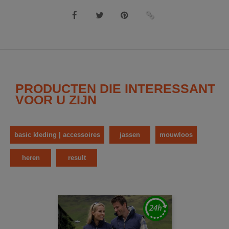
PRODUCTEN DIE INTERESSANT
VOOR U ZIJN
basic kleding | accessoires
jassen
mouwloos
heren
result