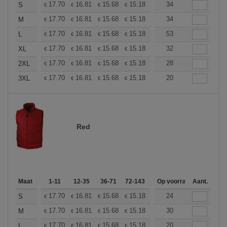
+
17.70
16.81
15.68
15.18
14.42
34
14.04
S
€
€
€
€
€
€
+
17.70
16.81
15.68
15.18
14.42
34
14.04
M
€
€
€
€
€
€
+
17.70
16.81
15.68
15.18
14.42
53
14.04
L
€
€
€
€
€
€
+
17.70
16.81
15.68
15.18
14.42
32
14.04
XL
€
€
€
€
€
€
+
17.70
16.81
15.68
15.18
14.42
28
14.04
2XL
€
€
€
€
€
€
+
17.70
16.81
15.68
15.18
14.42
20
14.04
3XL
€
€
€
€
€
€
Red
Maat
1-11
12-35
36-71
72-143
144-287
Op voorraad
288 +
Aant.
Meer
+
17.70
16.81
15.68
15.18
14.42
24
14.04
S
€
€
€
€
€
€
+
17.70
16.81
15.68
15.18
14.42
30
14.04
M
€
€
€
€
€
€
+
17.70
16.81
15.68
15.18
14.42
20
14.04
L
€
€
€
€
€
€