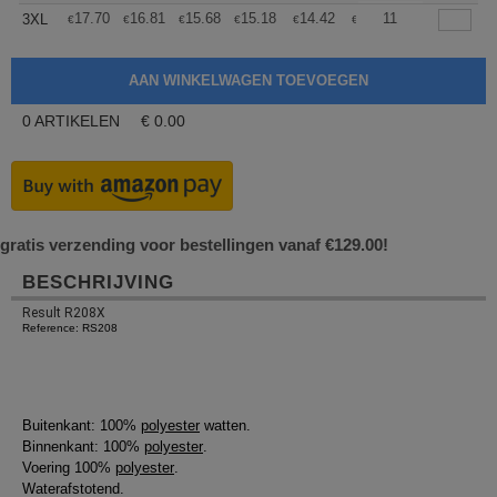
+
17.70
16.81
15.68
15.18
14.42
14.04
11
3XL
€
€
€
€
€
€
0
ARTIKELEN
€
0.00
gratis verzending voor bestellingen vanaf €129.00!
BESCHRIJVING
Result R208X
Reference: RS208
Buitenkant: 100%
polyester
watten.
Binnenkant: 100%
polyester
.
Voering 100%
polyester
.
Waterafstotend.