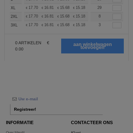
+
17.70
16.81
15.68
15.18
14.42
29
14.04
XL
€
€
€
€
€
€
+
17.70
16.81
15.68
15.18
14.42
8
14.04
2XL
€
€
€
€
€
€
+
17.70
16.81
15.68
15.18
14.42
3
14.04
3XL
€
€
€
€
€
€
0
ARTIKELEN
€
0.00
Registreer!
INFORMATIE
CONTACTEER ONS
Over Ntextil
Klant