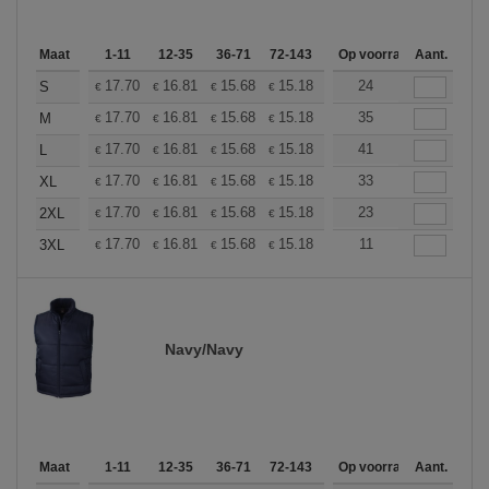
Maat
1-11
12-35
36-71
72-143
144-287
Op voorraad
288 +
Aant.
Meer
+
17.70
16.81
15.68
15.18
14.42
24
14.04
S
€
€
€
€
€
€
+
17.70
16.81
15.68
15.18
14.42
35
14.04
M
€
€
€
€
€
€
+
17.70
16.81
15.68
15.18
14.42
41
14.04
L
€
€
€
€
€
€
+
17.70
16.81
15.68
15.18
14.42
33
14.04
XL
€
€
€
€
€
€
+
17.70
16.81
15.68
15.18
14.42
23
14.04
2XL
€
€
€
€
€
€
+
17.70
16.81
15.68
15.18
14.42
11
14.04
3XL
€
€
€
€
€
€
Navy/Navy
Maat
1-11
12-35
36-71
72-143
144-287
Op voorraad
288 +
Aant.
Meer