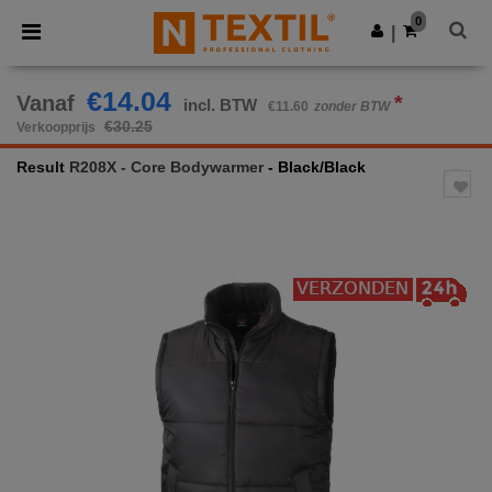
×
Ntextil-app
0
Download app
|
Betere prijzen in de app!
€14.04
Vanaf
*
incl. BTW
€11.60
zonder BTW
€30.25
Verkoopprijs
Result
R208X - Core Bodywarmer
- Black/Black
Previous
Next