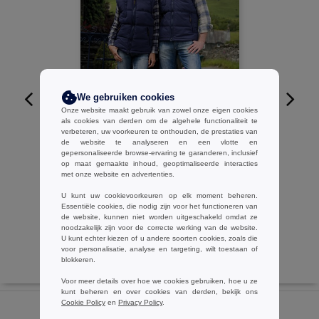
We gebruiken cookies
Onze website maakt gebruik van zowel onze eigen cookies
als cookies van derden om de algehele functionaliteit te
W1
verbeteren, uw voorkeuren te onthouden, de prestaties van
de website te analyseren en een vlotte en
Result R88 - Ultra Gevoerde
gepersonaliseerde browse-ervaring te garanderen, inclusief
Bodywarmer
op maat gemaakte inhoud, geoptimaliseerde interacties
met onze website en advertenties.
€28.02
-42%
€47.95
U kunt uw cookievoorkeuren op elk moment beheren.
Essentiële cookies, die nodig zijn voor het functioneren van
de website, kunnen niet worden uitgeschakeld omdat ze
noodzakelijk zijn voor de correcte werking van de website.
U kunt echter kiezen of u andere soorten cookies, zoals die
voor personalisatie, analyse en targeting, wilt toestaan of
blokkeren.
Voor meer details over hoe we cookies gebruiken, hoe u ze
kunt beheren en over cookies van derden, bekijk ons
Cookie Policy
en
Privacy Policy
.