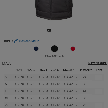
kleur
kies een kleur
Black/Black
MAAT
MATENTABEL
1-11
12-35
36-71
72-143
144-287
288 +
Op voorraad
Meer
Aant.
+
17.70
16.81
15.68
15.18
14.42
14.04
24
S
€
€
€
€
€
€
+
17.70
16.81
15.68
15.18
14.42
14.04
35
M
€
€
€
€
€
€
+
17.70
16.81
15.68
15.18
14.42
14.04
41
L
€
€
€
€
€
€
+
17.70
16.81
15.68
15.18
14.42
14.04
33
XL
€
€
€
€
€
€
+
17.70
16.81
15.68
15.18
14.42
14.04
23
2XL
€
€
€
€
€
€