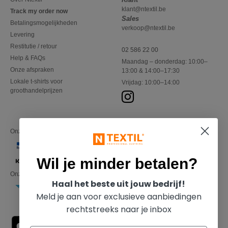
klant@ntextil.be
Track my order now
Sales
Betalingsmogelijkheden
verkoop@ntextil.be
Levering
Restitutie / retour
02 586 22 00
Help & FAQs
Maandag – donderdag: 10:00–
Onze afspraken
13:00 & 14:00–17:30
Lokale t-shirts voor
Vrijdag: 10:00–14:00
groothandelprijzen
Onze financiële partners
Wil je minder betalen?
Onze transporteurs
Haal het beste uit jouw bedrijf!
Meld je aan voor exclusieve aanbiedingen
rechtstreeks naar je inbox