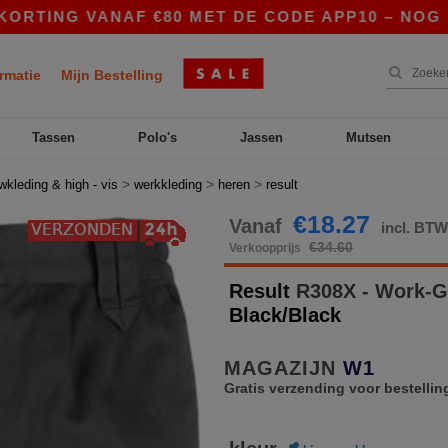
G VANAF €80 MET DE CODE APP10 – NOG BETERE 
rmatie
Mijn Bestelling
Tassen
Polo's
Jassen
Mutsen
>
>
>
wkleding & high - vis
werkkleding
heren
result
€18.27
Vanaf
incl. BT
€34.60
Verkoopprijs
Result
R308X - Work-G
Black/Black
MAGAZIJN
W1
Gratis verzending voor bestellin