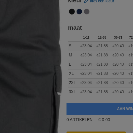
kleur
kies een kleur
maat
1-11
12-35
36-71
72
S
23.04
21.88
20.40
1
€
€
€
€
M
23.04
21.88
20.40
1
€
€
€
€
L
23.04
21.88
20.40
1
€
€
€
€
XL
23.04
21.88
20.40
1
€
€
€
€
2XL
23.04
21.88
20.40
1
€
€
€
€
3XL
23.04
21.88
20.40
1
€
€
€
€
0
ARTIKELEN
€
0.00