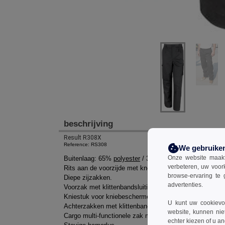
beschrijving
Result R308X
Reference: RS308
We gebruike
Onze website maakt
Buitenlaag: 65%
polyester
/ 35%
katoen
.
verbeteren, uw voor
Rits aan de voorzijde met knoopsluiting.
browse-ervaring te 
Diepe zijzakken.
advertenties.
Voorzak met klittenbandsluiting.
Kniestuk voor kniebeschermers met stiksels.
U kunt uw cookievoo
Achterzakken met klittenbandsluiting.
website, kunnen nie
Cargo multi-functionele zak met klittenbandsluiting, refl
echter kiezen of u an