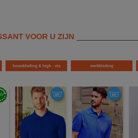
SSANT VOOR U ZIJN
bouwkleding & high - vis
werkkleding