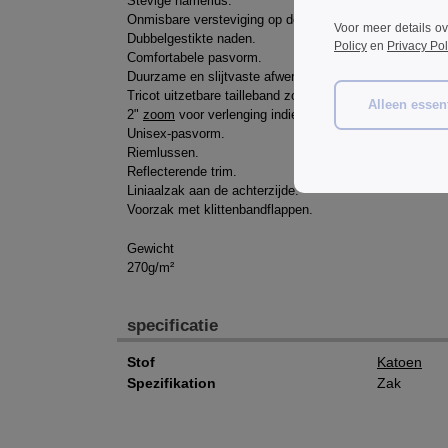
Stevige hamerlus.
Onmisbare versteviging op de stresspunten.
Voor meer details o
Dubbelgestikte naden.
Policy
en
Privacy Pol
Comfortabele pasvorm.
Duurzame en slijtvaste afwerking.
Tricot uitzetbare tailleband zorgt voor verstelbare pas
Alleen essent
2"
zoom
voor verlenging indien nodig.
Unisex-pasvorm.
Riemlussen.
Reflecterende trim.
Liniaalzak aan de achterzijde.
Voorzak met klittenbandflappen.
Gewicht
270g/m²
specificatie
Stof
Katoen
Spezifikation
Zak