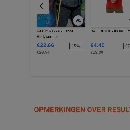
W1
Result R127A - Lance
B&C BCID1 - ID.001 P
Bodywarmer
€22.66
€4.40
-15%
-6
€26.54
€13.30
OPMERKINGEN OVER RESUL