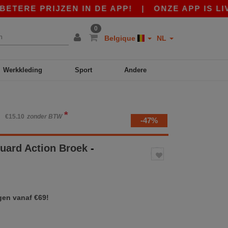
PRIJZEN IN DE APP!
|
ONZE APP IS LIVE! €10
0
Belgique
NL
Werkkleding
Sport
Andere
*
W
€15.10
zonder BTW
-47%
uard Action Broek
-
gen vanaf €69!