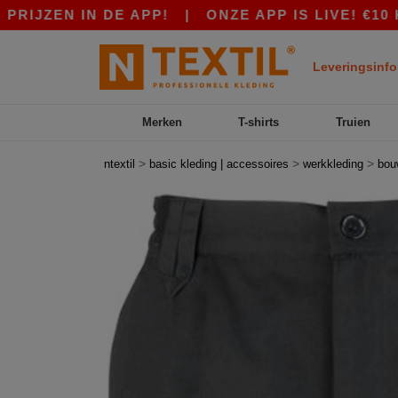
 IN DE APP!
|
ONZE APP IS LIVE! €10 KORTIN
Leveringsinfo
Merken
T-shirts
Truien
>
>
>
ntextil
basic kleding | accessoires
werkkleding
bou