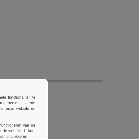
 functionaliteit te
en gepersonaliseerde
 met onze website en
 functioneren van de
n de website. U kunt
taan of blokkeren.