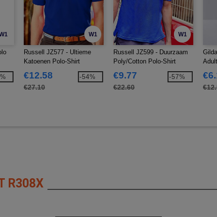
W1
W1
W1
olo
Russell JZ577 - Ultieme
Russell JZ599 - Duurzaam
Gild
Katoenen Polo-Shirt
Poly/Cotton Polo-Shirt
Adul
€12.58
€9.77
€6
7%
-54%
-57%
€27.10
€22.60
€12
T R308X