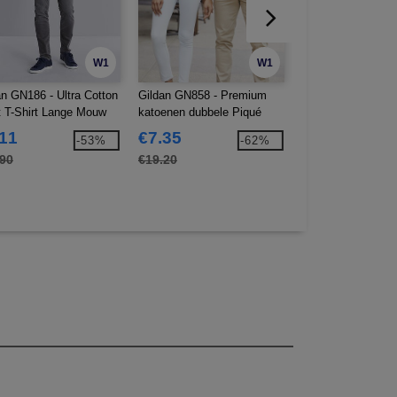
W1
W1
an GN186 - Ultra Cotton
Gildan GN858 - Premium
Result RS230 - Pr
t T-Shirt Lange Mouw
katoenen dubbele Piqué
Hoodie Jack
Polo
.11
€7.35
€24.36
-53%
-62%
.90
€19.20
€43.60