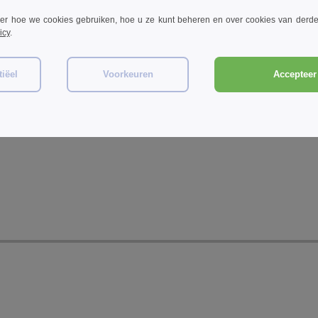
ver hoe we cookies gebruiken, hoe u ze kunt beheren en over cookies van derde
icy
.
vorm en tochtbescherming.
iëel
Voorkeuren
Accepteer 