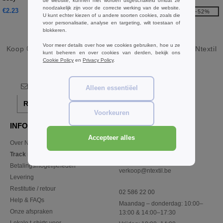
de website, kunnen niet worden uitgeschakeld omdat ze
noodzakelijk zijn voor de correcte werking van de website.
€2.23
€7.86
-52%
U kunt echter kiezen of u andere soorten cookies, zoals die
€16.52
voor personalisatie, analyse en targeting, wilt toestaan of
blokkeren.
Voor meer details over hoe we cookies gebruiken, hoe u ze
Koop
Groothandel en detailhandel Rood Babygrows
bij Ntextil
kunt beheren en over cookies van derden, bekijk ons
Belgique
Cookie Policy
en
Privacy Policy
.
Alleen essentiëel
Registreer!
Voorkeuren
INFORMATIE
CONTACTEER ONS
Accepteer alles
Over Ntextil
Klant
klant@ntextil.be
Track my order now
Sales
Betalingsmogelijkheden
verkoop@ntextil.be
Levering
Restitutie / retour
02 586 22 00
Help & FAQs
Maandag – donderdag: 10:00–
Onze afspraken
13:00 & 14:00–17:30