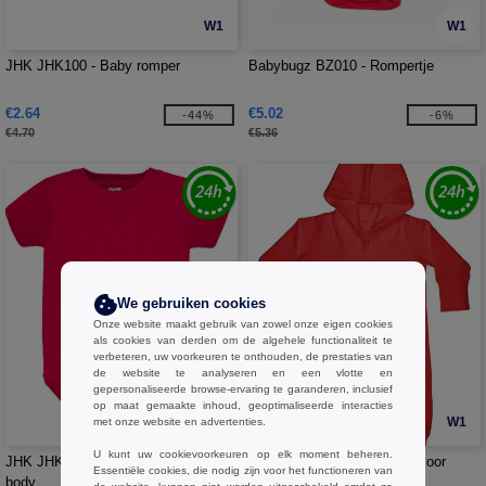
W1
W1
JHK JHK100 - Baby romper
Babybugz BZ010 - Rompertje
€2.64
€5.02
-44%
-6%
€4.70
€5.36
We gebruiken cookies
Onze website maakt gebruik van zowel onze eigen cookies
als cookies van derden om de algehele functionaliteit te
verbeteren, uw voorkeuren te onthouden, de prestaties van
de website te analyseren en een vlotte en
gepersonaliseerde browse-ervaring te garanderen, inclusief
op maat gemaakte inhoud, geoptimaliseerde interacties
W1
W1
met onze website en advertenties.
U kunt uw cookievoorkeuren op elk moment beheren.
JHK JHK120 - Short-sleeved baby
Babybugz BZ025 - Onesie voor
Essentiële cookies, die nodig zijn voor het functioneren van
body
baby's en peuters