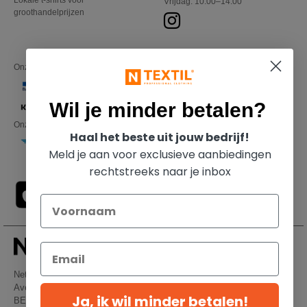
Lokale t-shirts voor
Vrijdag: 10:00–14:00
groothandelprijzen
Onze financiële partners
Wil je minder betalen?
Onze transporteurs
Haal het beste uit jouw bedrijf!
Meld je aan voor exclusieve aanbiedingen
rechtstreeks naar je inbox
Netenders Belgium SRL
Avenue Hermann-Debroux 54, 1160, Bruxelles
Ja, ik wil minder betalen!
BE61 3632 1629 8017