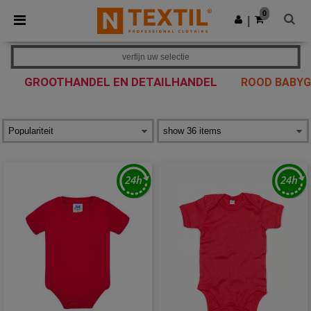
×
Ntextil-app
0
Download app
|
Betere prijzen in de app!
verfijn uw selectie
GROOTHANDEL EN DETAILHANDEL
ROOD BABY