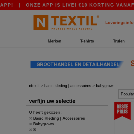
PP!
|
ONZE APP IS LIVE! €10 KORTING VANAF 
Leveringsinfo
Merken
T-shirts
Truien
S
GROOTHANDEL EN DETAILHANDEL
>
>
ntextil
basic kleding | accessoires
babygrows
verfijn uw selectie
U heeft gekozen :
Basic Kleding | Accessoires
Babygrows
S