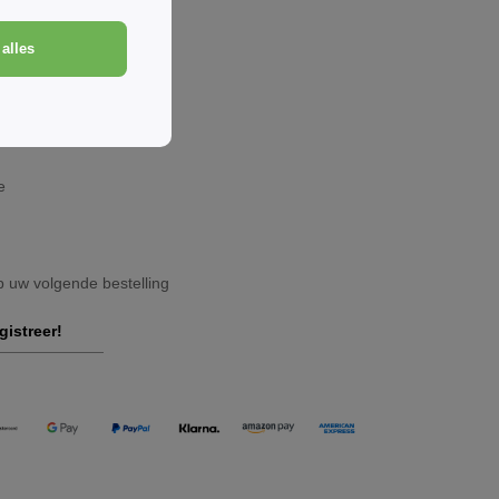
alles
e
op uw volgende bestelling
gistreer!