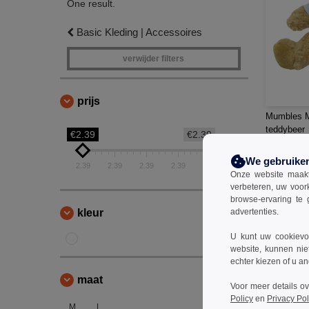
One result.
Basic Kleding | Accessoires
verwijder filters
prijs
Mumbles MM
teddybeer
€2.39
€2.39
€2.39
We gebruike
€4.85
2.39
2.39
2.39
2.39
2.39
Onze website maakt
verbeteren, uw voor
browse-ervaring te 
kleur
advertenties.
U kunt uw cookievoo
website, kunnen nie
echter kiezen of u an
maat
Voor meer details o
Policy
en
Privacy Pol
M
L