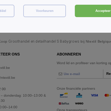
iëel
Voorkeuren
Accepteer 
Koop
Groothandel en detailhandel S Babygrows
bij Ntextil Belgiqu
TEER ONS
ABONNEREN
Word lid en profiteer van korting 
xtil.be
Re
textil.be
Onze financiële partners
2 00
– donderdag: 10:00–13:00 &
:30
10:00–14:00
Onze transporteurs