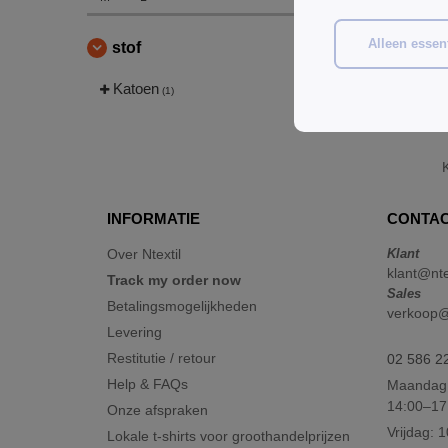
Alleen essent
stof
Katoen
(1)
INFORMATIE
CONTAC
Over Ntextil
Klant
klant@nte
Track my order now
Sales
Betalingsmogelijkheden
verkoop@n
Levering
Restitutie / retour
02 586 2
Help & FAQs
Maandag 
14:00–17
Onze afspraken
Vrijdag: 
Lokale t-shirts voor groothandelprijzen