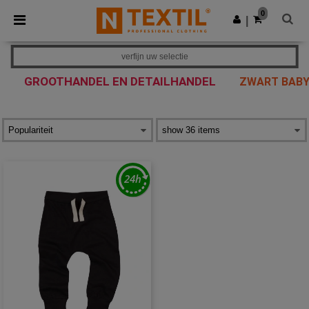
×
Ntextil-app
0
Download app
|
Betere prijzen in de app!
verfijn uw selectie
GROOTHANDEL EN DETAILHANDEL
ZWART BABY