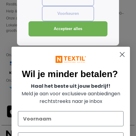
Restitutie / retour
02 586 22 00
Help & FAQs
Maandag – donderdag: 10:00–
Voorkeuren
Onze afspraken
13:00 & 14:00–17:30
Lokale t-shirts voor
Vrijdag: 10:00–14:00
Accepteer alles
groothandelprijzen
Onze financiële partners
Wil je minder betalen?
Onze transporteurs
Haal het beste uit jouw bedrijf!
Meld je aan voor exclusieve aanbiedingen
rechtstreeks naar je inbox