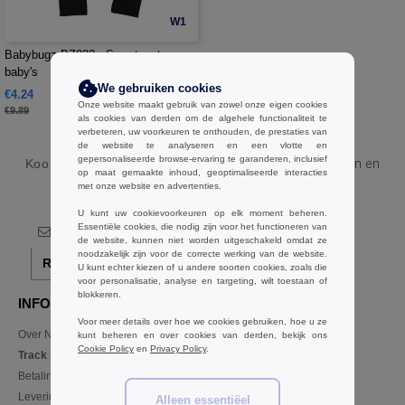
W1
Babybugz BZ033 - Sweatpants voor
baby's
We gebruiken cookies
€4.24
-57%
Onze website maakt gebruik van zowel onze eigen cookies
€9.89
als cookies van derden om de algehele functionaliteit te
verbeteren, uw voorkeuren te onthouden, de prestaties van
de website te analyseren en een vlotte en
gepersonaliseerde browse-ervaring te garanderen, inclusief
Koop
Groothandel en detailhandel Zwart Baby Broeken en
op maat gemaakte inhoud, geoptimaliseerde interacties
shorts
bij Ntextil Belgique
met onze website en advertenties.
U kunt uw cookievoorkeuren op elk moment beheren.
Essentiële cookies, die nodig zijn voor het functioneren van
de website, kunnen niet worden uitgeschakeld omdat ze
noodzakelijk zijn voor de correcte werking van de website.
Registreer!
U kunt echter kiezen of u andere soorten cookies, zoals die
voor personalisatie, analyse en targeting, wilt toestaan of
blokkeren.
INFORMATIE
CONTACTEER ONS
Voor meer details over hoe we cookies gebruiken, hoe u ze
Over Ntextil
Klant
kunt beheren en over cookies van derden, bekijk ons
Cookie Policy
en
Privacy Policy
.
klant@ntextil.be
Track my order now
Sales
Betalingsmogelijkheden
verkoop@ntextil.be
Levering
Alleen essentiëel