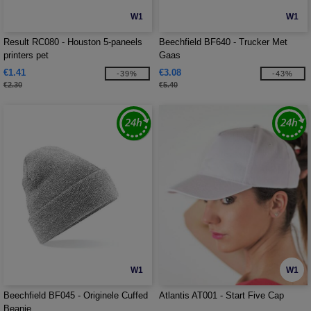
W1
W1
Result RC080 - Houston 5-paneels
Beechfield BF640 - Trucker Met
printers pet
Gaas
€1.41
€3.08
-39%
-43%
€2.30
€5.40
W1
W1
Beechfield BF045 - Originele Cuffed
Atlantis AT001 - Start Five Cap
Beanie