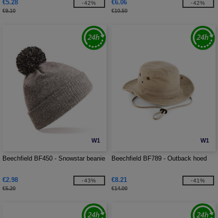
€5.28
€6.06
-42%
-42%
€9.10
€10.50
W1
W1
Beechfield BF450 - Snowstar beanie
Beechfield BF789 - Outback hoed
€2.98
€8.21
-43%
-41%
€5.20
€14.00