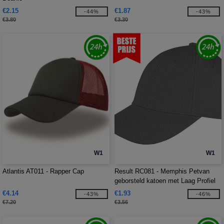
€2.15
€1.87
-44%
-43%
€3.80
€3.30
W1
W1
Atlantis AT011 - Rapper Cap
Result RC081 - Memphis Petvan
geborsteld katoen met Laag Profiel
€4.14
€1.93
-43%
-46%
€7.20
€3.56