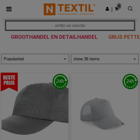
×
Ntextil-app
0
Download app
|
Betere prijzen in de app!
verfijn uw selectie
GROOTHANDEL EN DETAILHANDEL
GRIJS PETTE