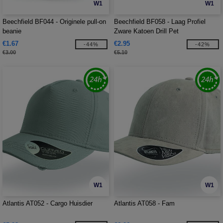
W1
W1
Beechfield BF044 - Originele pull-on
Beechfield BF058 - Laag Profiel
beanie
Zware Katoen Drill Pet
€1.67
€2.95
-44%
-42%
€3.00
€5.10
W1
W1
Atlantis AT052 - Cargo Huisdier
Atlantis AT058 - Fam