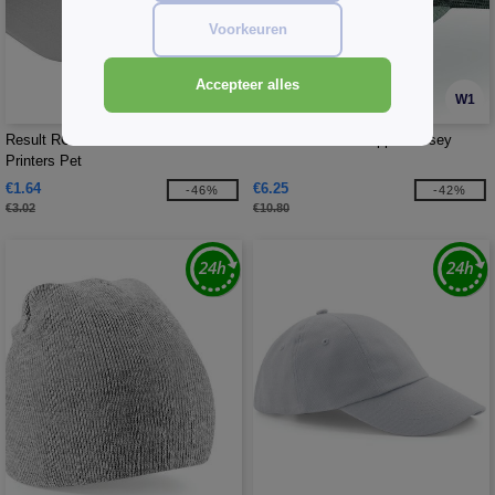
Voorkeuren
Accepteer alles
W1
W1
Result RC084 - Boston 5-Panel
Atlantis AT083 - Rapper Jersey
Printers Pet
€1.64
€6.25
-46%
-42%
€3.02
€10.80