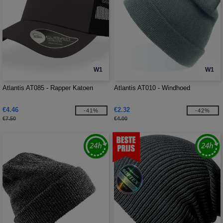
W1
W1
Atlantis AT085 - Rapper Katoen
Atlantis AT010 - Windhoed
€4.46
€2.32
-41%
-42%
€7.50
€4.00