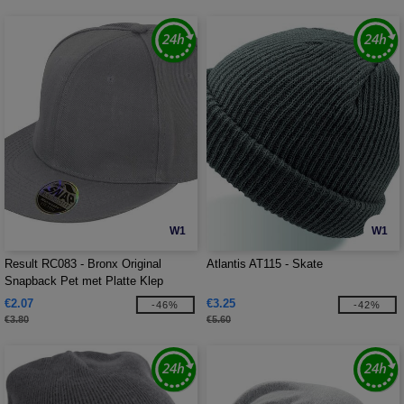
W1
W1
Result RC083 - Bronx Original
Atlantis AT115 - Skate
Snapback Pet met Platte Klep
€2.07
€3.25
-46%
-42%
€3.80
€5.60