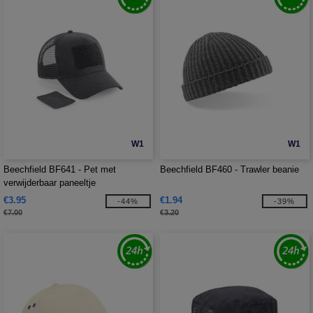
W1
W1
Beechfield BF641 - Pet met
Beechfield BF460 - Trawler beanie
verwijderbaar paneeltje
€3.95
€1.94
-44%
-39%
€7.00
€3.20