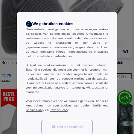
We gebruiken cookies
Onze website maakt gebruik van zowel onze eigen cookies
als cookies van derden om de algehele functionaliteit te
verbeteren, uw voorkeuren te onthouden, de prestaties van
de website te analyseren en een vlotte en
gepersonaliseerde browse-ervaring te garanderen, inclusief
W1
W1
op maat gemaakte inhoud, geoptimaliseerde interacties
met onze website en advertenties.
Beechfield BF445 - Printer's beanie
Beechfield BF361 - Jersey Muts
U kunt uw cookievoorkeuren op elk moment beheren.
Essentiële cookies, die nodig zijn voor het functioneren van
de website, kunnen niet worden uitgeschakeld omdat ze
€2.75
€2.50
-43%
-42%
noodzakelijk zijn voor de correcte werking van de website.
€4.80
€4.30
U kunt echter kiezen of u andere soorten cookies, zoals die
voor personalisatie, analyse en targeting, wilt toestaan of
blokkeren.
Voor meer details over hoe we cookies gebruiken, hoe u ze
kunt beheren en over cookies van derden, bekijk ons
Cookie Policy
en
Privacy Policy
.
Alleen essentiëel