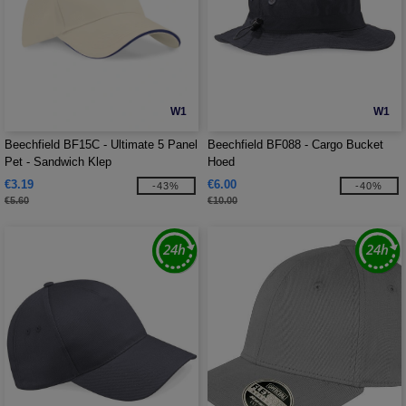
W1
W1
Beechfield BF15C - Ultimate 5 Panel
Beechfield BF088 - Cargo Bucket
Pet - Sandwich Klep
Hoed
€3.19
€6.00
-43%
-40%
€5.60
€10.00