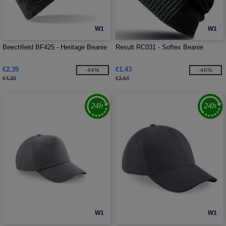
W1
W1
Beechfield BF425 - Heritage Beanie
Result RC031 - Softex Beanie
€2.39
€1.43
-44%
-46%
€4.30
€2.64
W1
W1