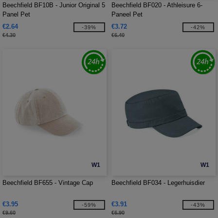
Beechfield BF10B - Junior Original 5
Beechfield BF020 - Athleisure 6-
Panel Pet
Paneel Pet
€2.64
€3.72
-39%
-42%
€4.30
€6.40
W1
W1
Beechfield BF655 - Vintage Cap
Beechfield BF034 - Legerhuisdier
€3.95
€3.91
-59%
-43%
€9.60
€6.90