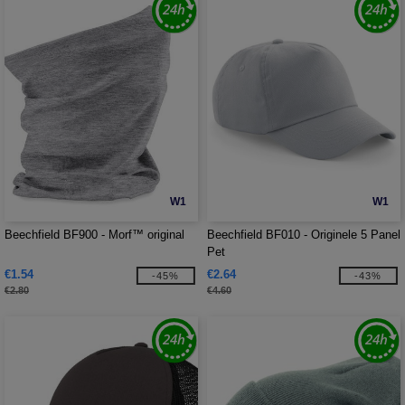
W1
W1
Beechfield BF900 - Morf™ original
Beechfield BF010 - Originele 5 Panel
Pet
€1.54
€2.64
-45%
-43%
€2.80
€4.60