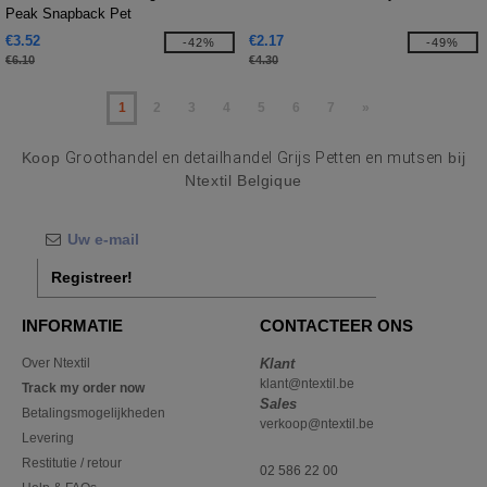
Peak Snapback Pet
€3.52
€2.17
-42%
-49%
€6.10
€4.30
1
2
3
4
5
6
7
»
Koop
Groothandel en detailhandel Grijs Petten en mutsen
bij
Ntextil Belgique
Registreer!
INFORMATIE
CONTACTEER ONS
Over Ntextil
Klant
klant@ntextil.be
Track my order now
Sales
Betalingsmogelijkheden
verkoop@ntextil.be
Levering
Restitutie / retour
02 586 22 00