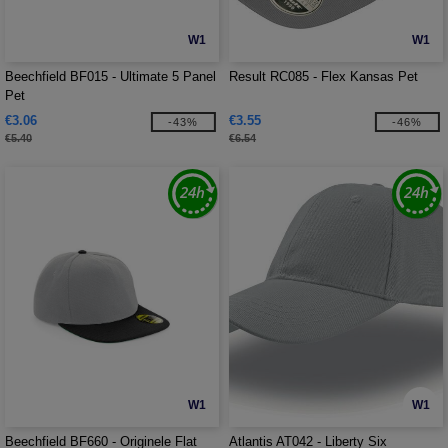
W1
W1
Beechfield BF015 - Ultimate 5 Panel
Result RC085 - Flex Kansas Pet
Pet
€3.06
€3.55
-43%
-46%
€5.40
€6.54
W1
W1
Beechfield BF660 - Originele Flat
Atlantis AT042 - Liberty Six