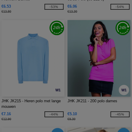
€6.53
€6.06
-53%
-54%
€13.80
€13.30
W1
W1
JHK JK215 - Heren polo met lange
JHK JK211 - 200 polo dames
mouwen
€7.16
€5.10
-44%
-45%
€12.90
€9.30