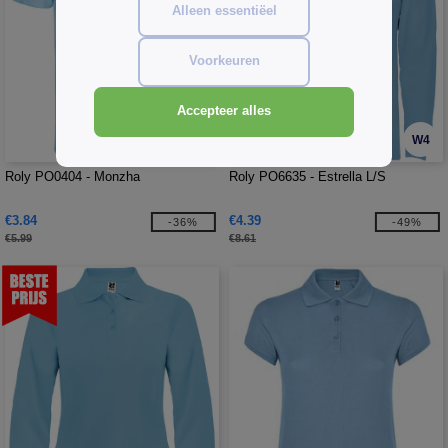
Alleen essentiëel
Voorkeuren
Accepteer alles
W4
W4
Roly PO0404 - Monzha
Roly PO6635 - Estrella L/S
€3.84
€4.39
-36%
-49%
€5.99
€8.61