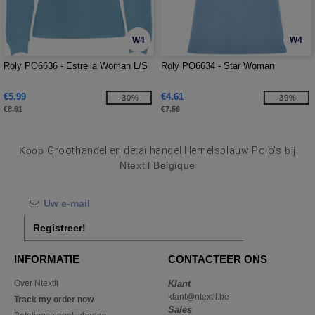
W4
W4
Roly PO6636 - Estrella Woman L/S
Roly PO6634 - Star Woman
€5.99
€4.61
-30%
-39%
€8.61
€7.56
Koop
Groothandel en detailhandel Hemelsblauw Polo's
bij
Ntextil Belgique
Registreer!
INFORMATIE
CONTACTEER ONS
Over Ntextil
Klant
klant@ntextil.be
Track my order now
Sales