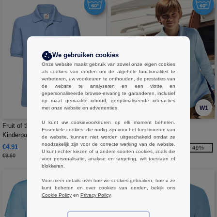
We gebruiken cookies
Onze website maakt gebruik van zowel onze eigen cookies
als cookies van derden om de algehele functionaliteit te
verbeteren, uw voorkeuren te onthouden, de prestaties van
de website te analyseren en een vlotte en
gepersonaliseerde browse-ervaring te garanderen, inclusief
op maat gemaakte inhoud, geoptimaliseerde interacties
W1
W1
met onze website en advertenties.
U kunt uw cookievoorkeuren op elk moment beheren.
Fruit of the Loom SC3417 -
Fruit of the Loom SC3201 -
Essentiële cookies, die nodig zijn voor het functioneren van
Kinderpolo met lange mouwen
Kinderpolo
de website, kunnen niet worden uitgeschakeld omdat ze
noodzakelijk zijn voor de correcte werking van de website.
€4.91
€6.23
-49%
-49%
U kunt echter kiezen of u andere soorten cookies, zoals die
€9.60
€12.20
voor personalisatie, analyse en targeting, wilt toestaan of
blokkeren.
Voor meer details over hoe we cookies gebruiken, hoe u ze
kunt beheren en over cookies van derden, bekijk ons
Cookie Policy
en
Privacy Policy
.