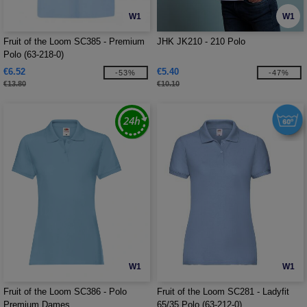
W1
W1
Fruit of the Loom SC385 - Premium
JHK JK210 - 210 Polo
Polo (63-218-0)
€6.52
€5.40
-53%
-47%
€13.80
€10.10
W1
W1
Fruit of the Loom SC386 - Polo
Fruit of the Loom SC281 - Ladyfit
Premium Dames
65/35 Polo (63-212-0)