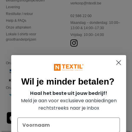
Betalingsmogelijkheden
verkoop@ntextil.be
Levering
Restitutie / retour
02 586 22 00
Help & FAQs
Maandag – donderdag: 10:00–
Onze afspraken
13:00 & 14:00–17:30
Lokale t-shirts voor
Vrijdag: 10:00–14:00
groothandelprijzen
Onze financiële partners
Wil je minder betalen?
Onze transporteurs
Haal het beste uit jouw bedrijf!
Meld je aan voor exclusieve aanbiedingen
rechtstreeks naar je inbox