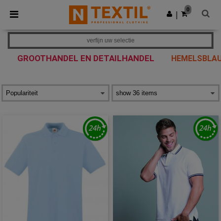
×
Ntextil-app
0
Download app
|
Betere prijzen in de app!
verfijn uw selectie
GROOTHANDEL EN DETAILHANDEL
HEMELSBLAU