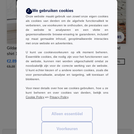
We gebruiken cookies
Onze website maakt gebruik van zowel onze eigen cookies
als cookies van derden om de algehele functionaliteit te
verbeteren, uw voorkeuren te onthouden, de prestaties van
de website te analyseren en een vlotte en
gepersonaliseerde browse-ervaring te garanderen, inclusief
W1
W1
op maat gemaakte inhoud, geoptimaliseerde interacties
met onze website en advertenties.
Gildan GN650 - Korte mouw T-
B&C BC055 - TM055 Tri-Blend
U kunt uw cookievoorkeuren op elk moment beheren.
shirt 180
Heren
Essentiële cookies, die nodig zijn voor het functioneren van
€2.89
€5.34
de website, kunnen niet worden uitgeschakeld omdat ze
-66%
-50%
noodzakelijk zijn voor de correcte werking van de website.
€8.38
€10.70
U kunt echter kiezen of u andere soorten cookies, zoals die
voor personalisatie, analyse en targeting, wilt toestaan of
blokkeren.
Voor meer details over hoe we cookies gebruiken, hoe u ze
kunt beheren en over cookies van derden, bekijk ons
Cookie Policy
en
Privacy Policy
.
Alleen essentiëel
Voorkeuren