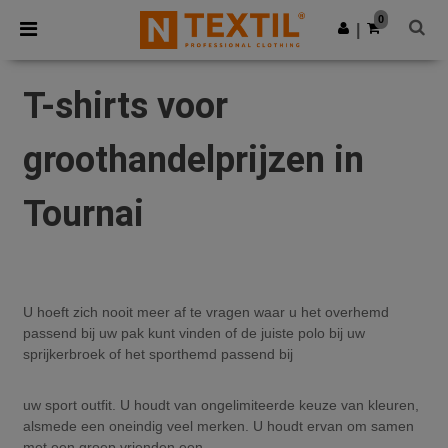
×
Ntextil-app
0
Download app
|
Betere prijzen in de app!
T-shirts voor
groothandelprijzen in
Tournai
U hoeft zich nooit meer af te vragen waar u het overhemd
passend bij uw pak kunt vinden of de juiste polo bij uw
sprijkerbroek of het sporthemd passend bij
uw sport outfit. U houdt van ongelimiteerde keuze van kleuren,
alsmede een oneindig veel merken. U houdt ervan om samen
met een groep vrienden een