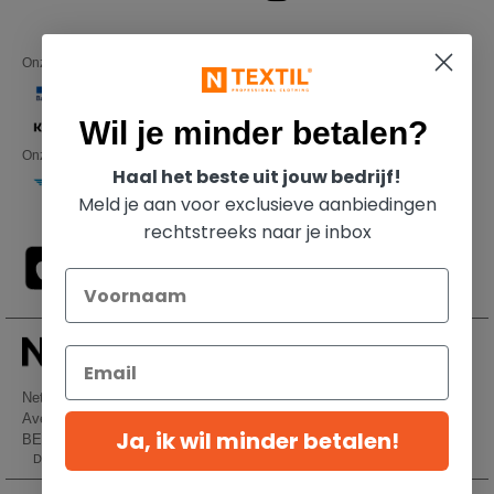
Onze financiële partners
Wil je minder betalen?
Onze transporteurs
Haal het beste uit jouw bedrijf!
Meld je aan voor exclusieve aanbiedingen
rechtstreeks naar je inbox
Netenders Belgium SRL
Avenue Hermann-Debroux 54, 1160, Bruxelles
Ja, ik wil minder betalen!
BE61 3632 1629 8017
Dit is GEEN retouradres. Voor retourzending, zie hier