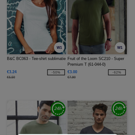
W1
W1
B&C BC063 - Tee-shirt sublimatie
Fruit of the Loom SC210 - Super
Premium T (61-044-0)
€3.24
€3.00
-50%
-62%
€6.50
€7.90