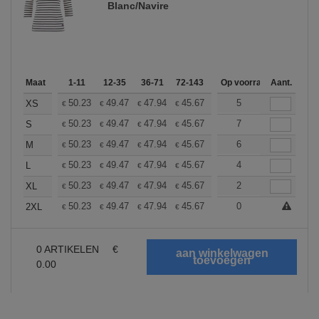
Blanc/Navire
Maat
1-11
12-35
36-71
72-143
144-287
Op voorraad
288 +
Aant.
Meer
+
50.23
49.47
47.94
45.67
43.38
5
42.24
XS
€
€
€
€
€
€
+
50.23
49.47
47.94
45.67
43.38
7
42.24
S
€
€
€
€
€
€
+
50.23
49.47
47.94
45.67
43.38
6
42.24
M
€
€
€
€
€
€
+
50.23
49.47
47.94
45.67
43.38
4
42.24
L
€
€
€
€
€
€
+
50.23
49.47
47.94
45.67
43.38
2
42.24
XL
€
€
€
€
€
€
+
50.23
49.47
47.94
45.67
43.38
0
42.24
2XL
€
€
€
€
€
€
0
ARTIKELEN
€
0.00