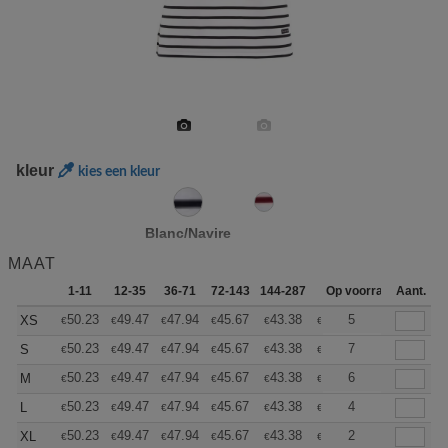
kleur
kies een kleur
Blanc/Navire
MAAT
1-11
12-35
36-71
72-143
144-287
288 +
Op voorraad
Meer
Aant.
+
50.23
49.47
47.94
45.67
43.38
42.24
5
XS
€
€
€
€
€
€
+
50.23
49.47
47.94
45.67
43.38
42.24
7
S
€
€
€
€
€
€
+
50.23
49.47
47.94
45.67
43.38
42.24
6
M
€
€
€
€
€
€
+
50.23
49.47
47.94
45.67
43.38
42.24
4
L
€
€
€
€
€
€
+
50.23
49.47
47.94
45.67
43.38
42.24
2
XL
€
€
€
€
€
€