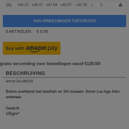
+
50.23
49.47
47.94
45.67
43.38
42.24
0
2XL
€
€
€
€
€
€
0
ARTIKELEN
€
0.00
gratis verzending voor bestellingen vanaf €129.00!
BESCHRIJVING
Armor lux AM225
Breton overhemd met boothals en 3/4 mouwen. Armor Lux-logo links
onderaan.
Gewicht
135g/m²