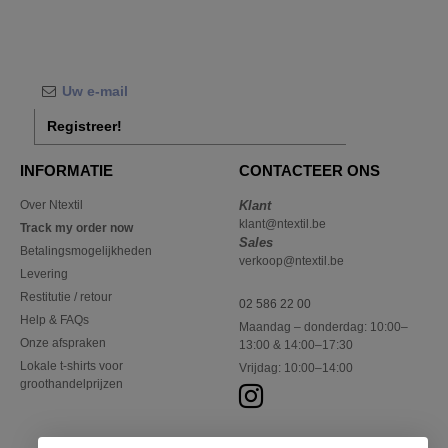
Registreer!
INFORMATIE
CONTACTEER ONS
Over Ntextil
Klant
klant@ntextil.be
Track my order now
Sales
Betalingsmogelijkheden
verkoop@ntextil.be
Levering
Restitutie / retour
02 586 22 00
Help & FAQs
Maandag – donderdag: 10:00–
Onze afspraken
13:00 & 14:00–17:30
Lokale t-shirts voor
Vrijdag: 10:00–14:00
groothandelprijzen