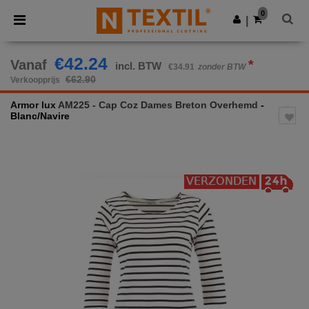
×
Ntextil-app
0
Download app
|
Betere prijzen in de app!
€42.24
Vanaf
*
incl. BTW
€34.91
zonder BTW
€62.90
Verkoopprijs
Armor lux
AM225 - Cap Coz Dames Breton Overhemd
-
Blanc/Navire
Previous
Next