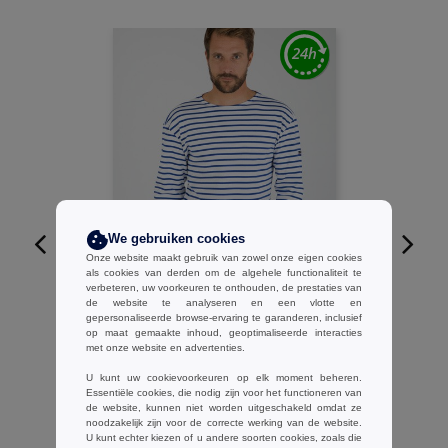
We gebruiken cookies
Onze website maakt gebruik van zowel onze eigen cookies
W1
als cookies van derden om de algehele functionaliteit te
verbeteren, uw voorkeuren te onthouden, de prestaties van
Armor lux AM120 - Loctudy Breton
de website te analyseren en een vlotte en
gepersonaliseerde browse-ervaring te garanderen, inclusief
Overhemd Met Lange Mouwen
op maat gemaakte inhoud, geoptimaliseerde interacties
€52.99
-33%
met onze website en advertenties.
€78.90
U kunt uw cookievoorkeuren op elk moment beheren.
Essentiële cookies, die nodig zijn voor het functioneren van
de website, kunnen niet worden uitgeschakeld omdat ze
noodzakelijk zijn voor de correcte werking van de website.
U kunt echter kiezen of u andere soorten cookies, zoals die