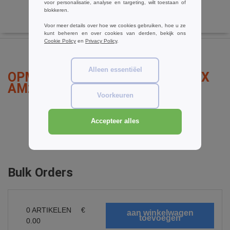
voor personalisatie, analyse en targeting, wilt toestaan of
blokkeren.
Voor meer details over hoe we cookies gebruiken, hoe u ze
kunt beheren en over cookies van derden, bekijk ons
Cookie Policy
en
Privacy Policy
.
Alleen essentiëel
OPMERKINGEN OVER ARMOR LUX
AM225
Voorkeuren
Accepteer alles
een opmerking toevoegen
Bulk Orders
0
ARTIKELEN
€
0.00