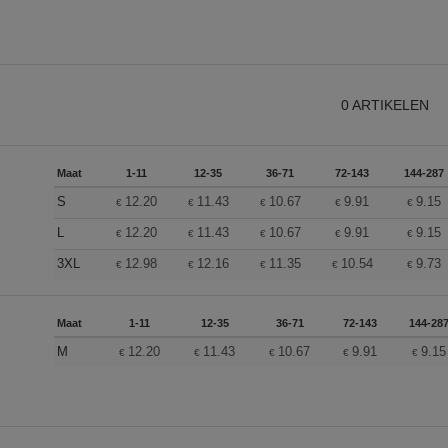
0
ARTIKELEN
Maat
1-11
12-35
36-71
72-143
144-287
S
12.20
11.43
10.67
9.91
9.15
€
€
€
€
€
L
12.20
11.43
10.67
9.91
9.15
€
€
€
€
€
3XL
12.98
12.16
11.35
10.54
9.73
€
€
€
€
€
Maat
1-11
12-35
36-71
72-143
144-28
M
12.20
11.43
10.67
9.91
9.15
€
€
€
€
€