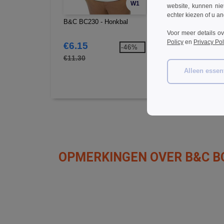
W1
website, kunnen nie
echter kiezen of u an
B&C BC230 - Honkbal
B&C BC300 - Sirocco
Voor meer details o
Policy
en
Privacy Pol
€6.15
€9.32
-46%
-4
€11.30
€16.72
Alleen essent
OPMERKINGEN OVER B&C B