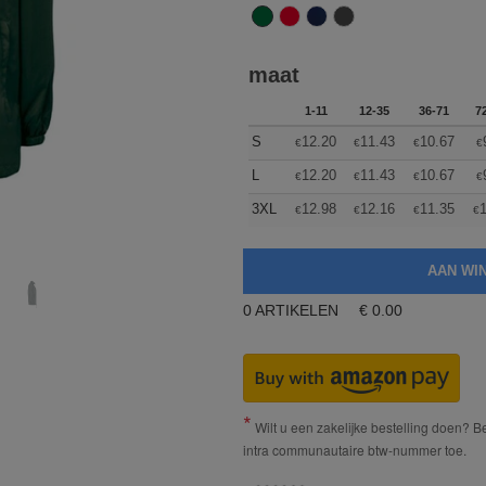
maat
1-11
12-35
36-71
7
S
12.20
11.43
10.67
€
€
€
€
L
12.20
11.43
10.67
€
€
€
€
3XL
12.98
12.16
11.35
1
€
€
€
€
0
ARTIKELEN
€
0.00
Wilt u een zakelijke bestelling doen? Bes
intra communautaire btw-nummer toe.