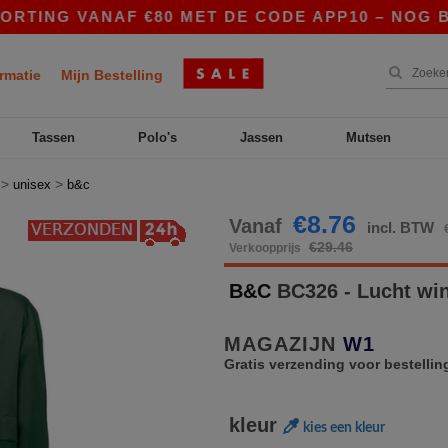
ING VANAF €80 MET DE CODE APP10 – NOG BETER
rmatie
Mijn Bestelling
Tassen
Polo's
Jassen
Mutsen
>
>
unisex
b&c
€8.76
Vanaf
incl. BTW
€29.46
Verkoopprijs
B&C
BC326 - Lucht wi
MAGAZIJN
W1
Gratis verzending voor bestellin
kleur
kies een kleur