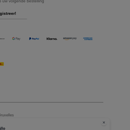
op uw volgende bestelling
gistreer!
ruxelles
, zie hier
llo