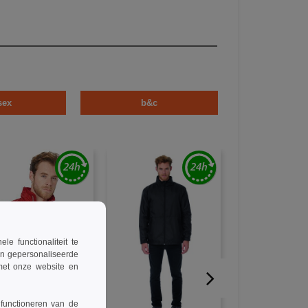
sex
b&c
 functionaliteit te
en gepersonaliseerde
 met onze website en
 functioneren van de