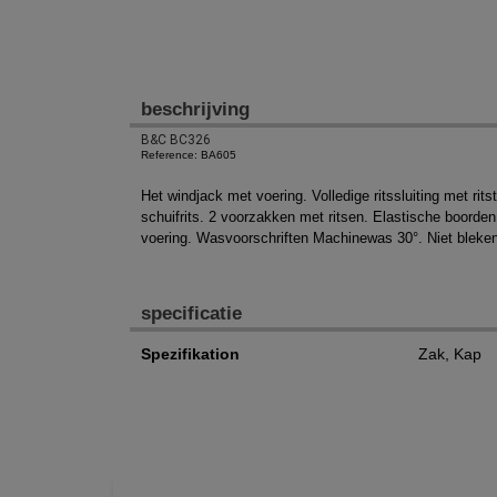
beschrijving
B&C BC326
Reference: BA605
Het windjack met voering. Volledige ritssluiting met r
schuifrits. 2 voorzakken met ritsen. Elastische boorde
voering. Wasvoorschriften Machinewas 30°. Niet bleken. 
specificatie
Spezifikation
Zak, Kap