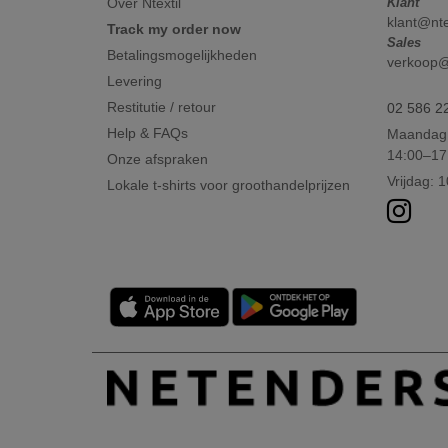
Over Ntextil
Klant
klant@nte
Track my order now
Sales
Betalingsmogelijkheden
verkoop@n
Levering
Restitutie / retour
02 586 2
Help & FAQs
Maandag 
14:00–17
Onze afspraken
Vrijdag: 
Lokale t-shirts voor groothandelprijzen