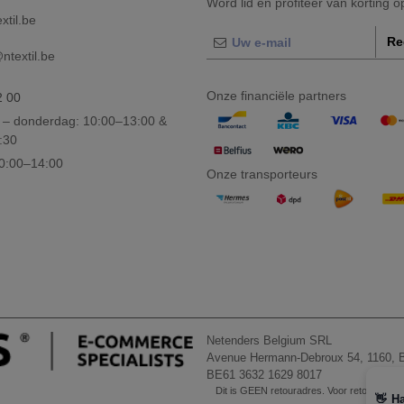
Word lid en profiteer van korting 
xtil.be
Re
textil.be
Onze financiële partners
2 00
– donderdag: 10:00–13:00 &
:30
10:00–14:00
Onze transporteurs
Netenders Belgium SRL
Avenue Hermann-Debroux 54, 1160, B
BE61 3632 1629 8017
Dit is GEEN retouradres. Voor retourzending
👋
Ha