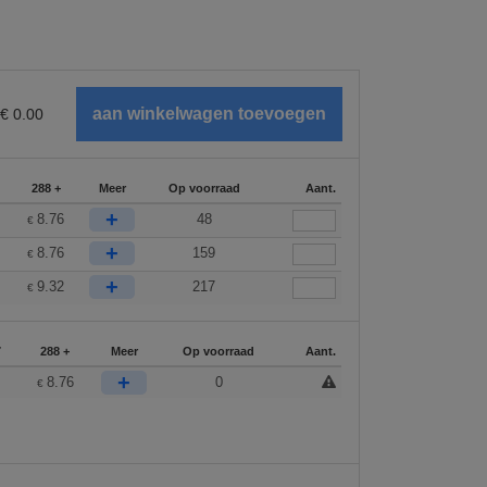
€
0.00
288 +
Meer
Op voorraad
Aant.
+
8.76
48
€
+
8.76
159
€
+
9.32
217
€
7
288 +
Meer
Op voorraad
Aant.
+
8.76
0
€