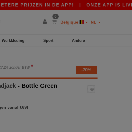
E PRIJZEN IN DE APP!
|
ONZE APP IS LIVE! €
0
Belgique
NL
Werkkleding
Sport
Andere
*
€7.24
zonder BTW
-70%
ndjack
- Bottle Green
gen vanaf €69!