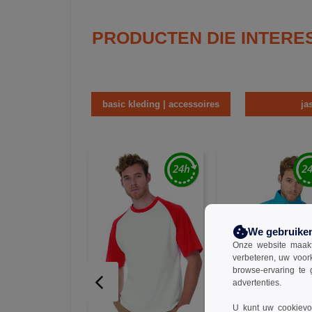
PRODUCTEN DIE INTERE
basic kleding | accessoires
ja
We gebruike
Onze website maakt
verbeteren, uw voor
browse-ervaring te 
advertenties.
U kunt uw cookievoo