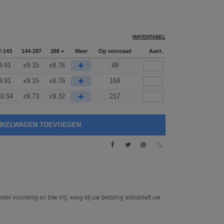
MATENTABEL
2-143
144-287
288 +
Meer
Op voorraad
Aant.
+
9.91
9.15
8.76
48
€
€
+
9.91
9.15
8.76
159
€
€
+
0.54
9.73
9.32
217
€
€
tel voordelig en btw vrij, voeg bij uw betaling alstublieft uw