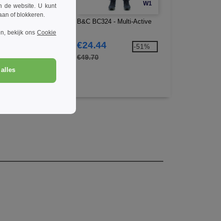
W1
W1
n de website. U kunt
taan of blokkeren.
BC322 - Oceaan Shore
B&C BC324 - Multi-Active
B&C BCI61 - Bcid
n, bekijk ons
Cookie
4.84
€24.44
€19.21
-71%
-51%
.40
€49.70
€36.80
alles