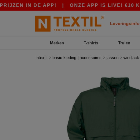
EN IN DE APP!
|
ONZE APP IS LIVE! €10 KORT
Leveringsinfo
Merken
T-shirts
Truien
>
>
>
ntextil
basic kleding | accessoires
jassen
windjack