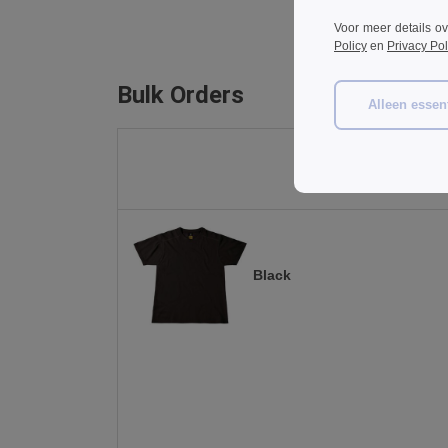
Voor meer details o
Policy
en
Privacy Pol
Bulk Orders
Alleen essent
Black