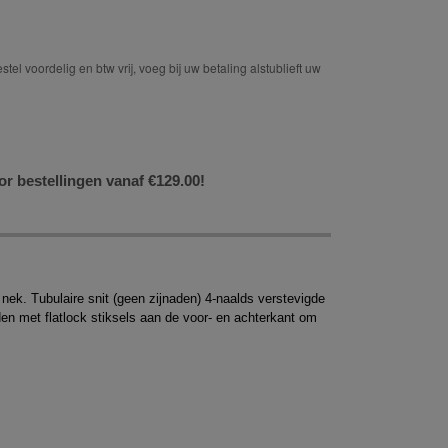
tel voordelig en btw vrij, voeg bij uw betaling alstublieft uw
or bestellingen vanaf €129.00!
ek. Tubulaire snit (geen zijnaden) 4-naalds verstevigde
 met flatlock stiksels aan de voor- en achterkant om