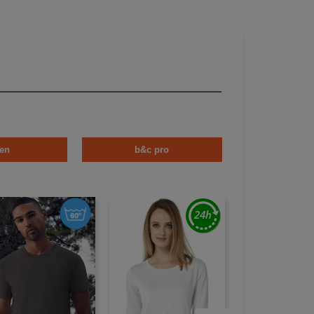
en
b&c pro