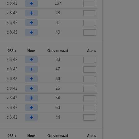
+
8.42
157
€
+
8.42
28
€
+
8.42
31
€
+
8.42
40
€
288 +
Meer
Op voorraad
Aant.
+
8.42
33
€
+
8.42
47
€
+
8.42
33
€
+
8.42
25
€
+
8.42
54
€
+
8.42
53
€
+
8.42
44
€
288 +
Meer
Op voorraad
Aant.