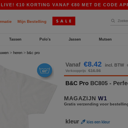
€10 KORTING VANAF €80 MET DE CODE APP10 – N
rmatie
Mijn Bestelling
Tassen
Polo's
Jassen
Mutsen
>
>
ouwen
heren
b&c pro
€8.42
Vanaf
incl. BTW
€16.56
Verkoopprijs
B&C Pro
BC805 - Perfe
MAGAZIJN
W1
Gratis verzending voor bestellin
kleur
kies een kleur