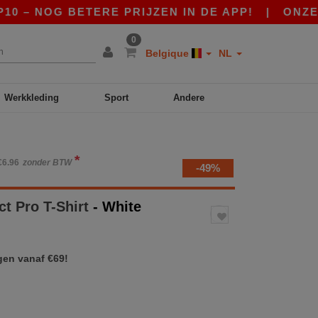
OG BETERE PRIJZEN IN DE APP!
|
ONZE APP IS
0
Belgique
NL
Werkkleding
Sport
Andere
*
€6.96
zonder BTW
-49%
ct Pro T-Shirt
- White
gen vanaf €69!