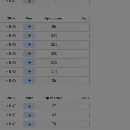
+
8.42
17
€
288 +
Meer
Op voorraad
Aant.
+
8.42
95
€
+
8.42
341
€
+
8.42
351
€
+
8.42
300
€
+
8.42
213
€
+
8.42
114
€
+
8.42
35
€
288 +
Meer
Op voorraad
Aant.
+
8.42
27
€
+
8.42
43
€
+
8.42
74
€