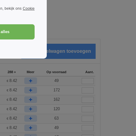
n, bekijk ons
Cookie
alles
€
0.00
288 +
Meer
Op voorraad
Aant.
+
8.42
49
€
+
8.42
172
€
+
8.42
162
€
+
8.42
120
€
+
8.42
63
€
+
8.42
49
€