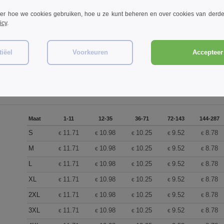
een opmerking toevoegen
ver hoe we cookies gebruiken, hoe u ze kunt beheren en over cookies van derde
icy
.
iëel
Voorkeuren
Accepteer 
0
ARTIKELEN
Maat
1-11
12-35
36-71
72-143
144-287
S
11.71
10.98
10.25
9.52
8.78
€
€
€
€
€
M
11.71
10.98
10.25
9.52
8.78
€
€
€
€
€
L
11.71
10.98
10.25
9.52
8.78
€
€
€
€
€
XL
11.71
10.98
10.25
9.52
8.78
€
€
€
€
€
2XL
11.71
10.98
10.25
9.52
8.78
€
€
€
€
€
3XL
11.71
10.98
10.25
9.52
8.78
€
€
€
€
€