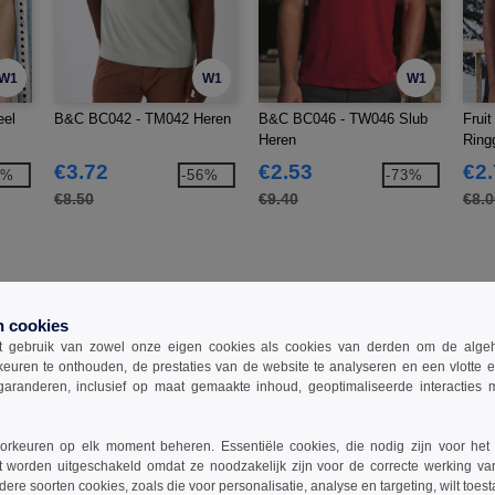
W1
W1
W1
eel
B&C BC042 - TM042 Heren
B&C BC046 - TW046 Slub
Frui
Heren
Ring
shirt
€3.72
€2.53
€2
6%
-56%
-73%
€8.50
€9.40
€8.0
n cookies
 gebruik van zowel onze eigen cookies als cookies van derden om de algehele
keuren te onthouden, de prestaties van de website te analyseren en een vlotte 
garanderen, inclusief op maat gemaakte inhoud, geoptimaliseerde interacties
RO BC805
rkeuren op elk moment beheren. Essentiële cookies, die nodig zijn voor het
t worden uitgeschakeld omdat ze noodzakelijk zijn voor de correcte werking va
dere soorten cookies, zoals die voor personalisatie, analyse en targeting, wilt toes