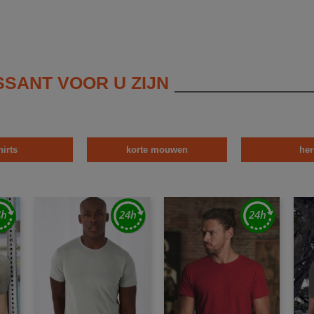
SSANT VOOR U ZIJN
hirts
korte mouwen
her