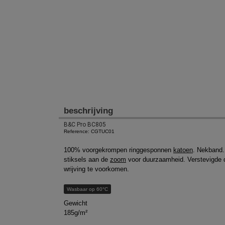
beschrijving
B&C Pro BC805
Reference: CGTUC01
100% voorgekrompen ringgesponnen
katoen
. Nekband.
stiksels aan de
zoom
voor duurzaamheid. Verstevigde d
wrijving te voorkomen.
Wasbaar op 60°C
Gewicht
185g/m²