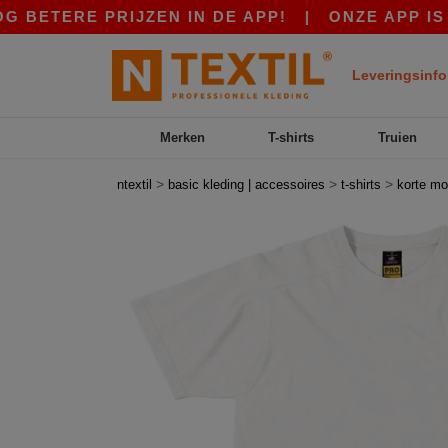
RE PRIJZEN IN DE APP!
|
ONZE APP IS LIVE! 
Leveringsinfo
Merken
T-shirts
Truien
>
>
>
ntextil
basic kleding | accessoires
t-shirts
korte m