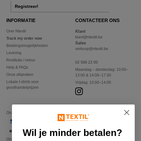
Registreer!
INFORMATIE
CONTACTEER ONS
Over Ntextil
Klant
klant@ntextil.be
Track my order now
Sales
Betalingsmogelijkheden
verkoop@ntextil.be
Levering
Restitutie / retour
02 586 22 00
Help & FAQs
Maandag – donderdag: 10:00–
Onze afspraken
13:00 & 14:00–17:30
Lokale t-shirts voor
Vrijdag: 10:00–14:00
groothandelprijzen
Onze financiële partners
Wil je minder betalen?
Onze transporteurs