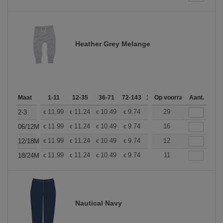
Heather Grey Melange
Maat
1-11
12-35
36-71
72-143
144-287
Op voorraad
288 +
Aant.
Meer
+
11.99
11.24
10.49
9.74
8.99
29
8.62
2-3
€
€
€
€
€
€
+
11.99
11.24
10.49
9.74
8.99
16
8.62
06/12M
€
€
€
€
€
€
+
11.99
11.24
10.49
9.74
8.99
12
8.62
12/18M
€
€
€
€
€
€
+
11.99
11.24
10.49
9.74
8.99
11
8.62
18/24M
€
€
€
€
€
€
Nautical Navy