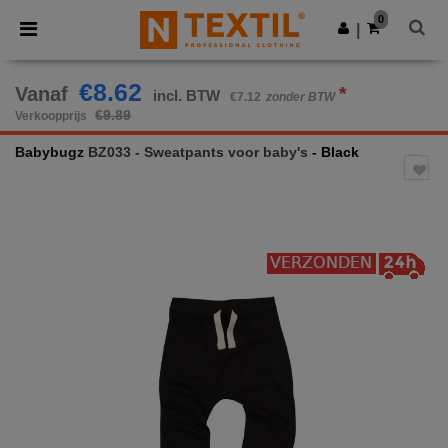
×
Ntextil-app
0
Download app
|
Betere prijzen in de app!
€8.62
Vanaf
*
incl. BTW
€7.12
zonder BTW
€9.89
Verkoopprijs
Babybugz
BZ033 - Sweatpants voor baby's
- Black
Previous
Next