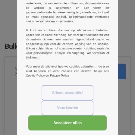
verbeteren, uw voorkeuren te onthouden, de prestaties van
de website te analyseren en een vlotte en
gepersonaliseerde browse-ervaring te garanderen, inclusief
op maat gemaakte inhoud, geoptimaliseerde interacties
met onze website en advertenties.
een opmerking toevoegen
U kunt uw cookievoorkeuren op elk moment beheren.
Essentiële cookies, die nodig zijn voor het functioneren van
de website, kunnen niet worden uitgeschakeld omdat ze
noodzakelijk zijn voor de correcte werking van de website.
Bulk Orders
U kunt echter kiezen of u andere soorten cookies, zoals die
voor personalisatie, analyse en targeting, wilt toestaan of
blokkeren.
Voor meer details over hoe we cookies gebruiken, hoe u ze
0
ARTIKELEN
€
kunt beheren en over cookies van derden, bekijk ons
0.00
Cookie Policy
en
Privacy Policy
.
Alleen essentiëel
Black
Voorkeuren
Accepteer alles