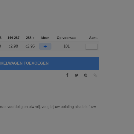
3
144-287
288 +
Meer
Op voorraad
Aant.
+
3
2.98
2.95
101
€
€
tel voordelig en btw vrij, voeg bij uw betaling alstublieft uw