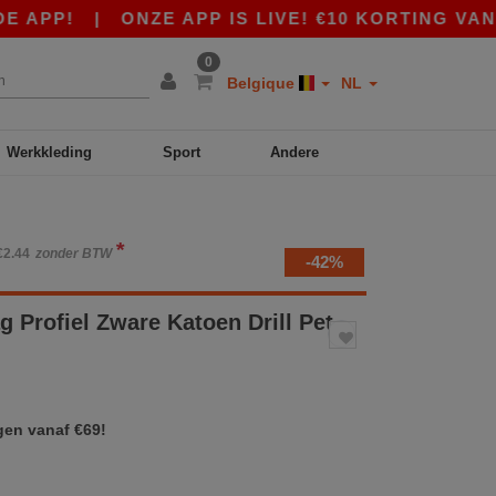
P!
|
ONZE APP IS LIVE! €10 KORTING VANAF €
0
Belgique
NL
Werkkleding
Sport
Andere
*
€2.44
zonder BTW
-42%
 Profiel Zware Katoen Drill Pet
gen vanaf €69!