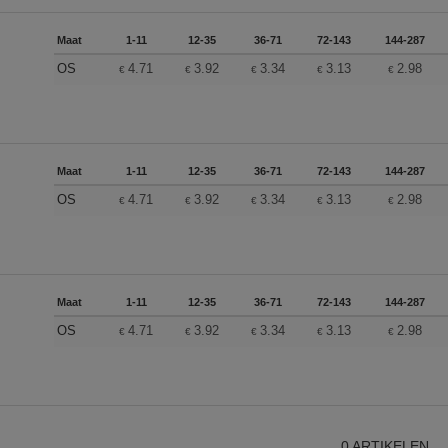
Maat
1-11
12-35
36-71
72-143
144-287
OS
4.71
3.92
3.34
3.13
2.98
€
€
€
€
€
Maat
1-11
12-35
36-71
72-143
144-287
OS
4.71
3.92
3.34
3.13
2.98
€
€
€
€
€
Maat
1-11
12-35
36-71
72-143
144-287
OS
4.71
3.92
3.34
3.13
2.98
€
€
€
€
€
0
ARTIKELEN