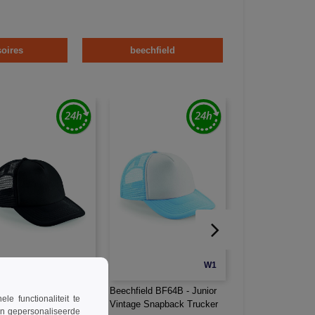
oires
beechfield
W1
W1
hfield BF645 - Vintage
Beechfield BF64B - Junior
Beechfield BF660 
 functionaliteit te
back Trucker
Vintage Snapback Trucker
Originele Flat Pea
en gepersonaliseerde