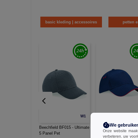
basic kleding | accessoires
petten 
W1
We gebruike
Beechfield BF015 - Ultimate
Beechfield BF15C - Ult
Onze website maakt
5 Panel Pet
5 Panel Pet - Sandwich
verbeteren, uw voor