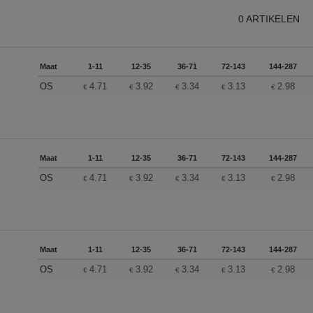
0
ARTIKELEN
Maat
1-11
12-35
36-71
72-143
144-287
OS
4.71
3.92
3.34
3.13
2.98
€
€
€
€
€
Maat
1-11
12-35
36-71
72-143
144-287
OS
4.71
3.92
3.34
3.13
2.98
€
€
€
€
€
Maat
1-11
12-35
36-71
72-143
144-287
OS
4.71
3.92
3.34
3.13
2.98
€
€
€
€
€