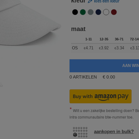
kleur
kies een kleur
maat
1-11
12-35
36-71
72-14
OS
4.71
3.92
3.34
3.1
€
€
€
€
0
ARTIKELEN
€
0.00
Wilt u een zakelijke bestelling doen? Bes
intra communautaire btw-nummer toe.
aankopen in bulk?