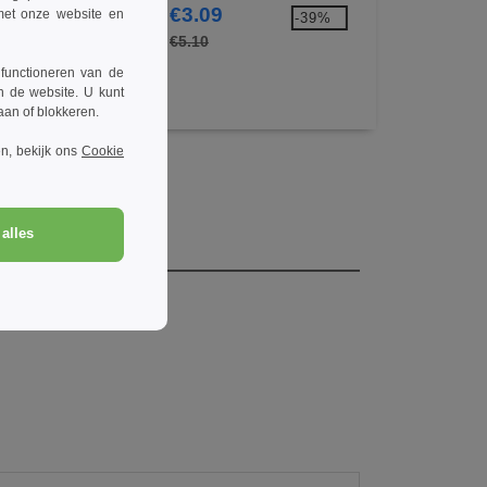
Snapback Pet
.95
€3.09
€3.52
 met onze website en
-42%
-39%
0
€5.10
€6.10
 functioneren van de
n de website. U kunt
taan of blokkeren.
n, bekijk ons
Cookie
alles