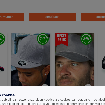
en mutsen
snapback
access
W1
W1
W1
n cookies
imate
Result RC083 - Bronx
Result RC084 - Boston 5-
Beec
 gebruik van zowel onze eigen cookies als cookies van derden om de algehele
Original Snapback Pet met
Panel Printers Pet
Snap
keuren te onthouden, de prestaties van de website te analyseren en een vlotte 