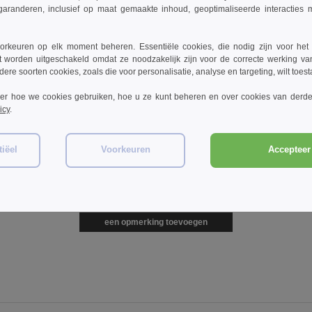
Platte Klep
€2.07
€1.64
€2
garanderen, inclusief op maat gemaakte inhoud, geoptimaliseerde interacties
3%
-46%
-46%
€3.80
€3.02
€5.1
rkeuren op elk moment beheren. Essentiële cookies, die nodig zijn voor het
t worden uitgeschakeld omdat ze noodzakelijk zijn voor de correcte werking va
dere soorten cookies, zoals die voor personalisatie, analyse en targeting, wilt toes
ver hoe we cookies gebruiken, hoe u ze kunt beheren en over cookies van derde
icy
.
iëel
Voorkeuren
Accepteer 
FIELD BF058
een opmerking toevoegen