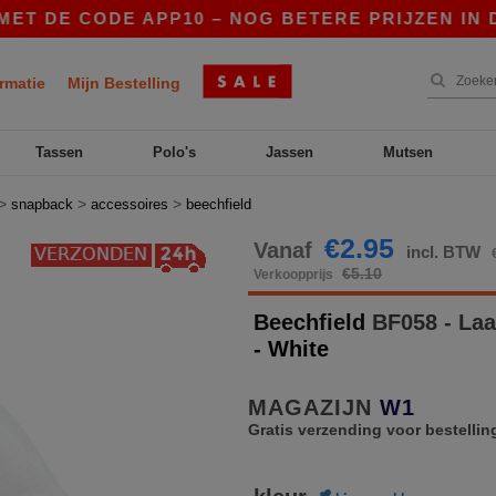
DE CODE APP10 – NOG BETERE PRIJZEN IN DE AP
rmatie
Mijn Bestelling
Tassen
Polo's
Jassen
Mutsen
>
>
>
snapback
accessoires
beechfield
€2.95
Vanaf
incl. BTW
€5.10
Verkoopprijs
Beechfield
BF058 - Laag
- White
MAGAZIJN
W1
Gratis verzending voor bestellin