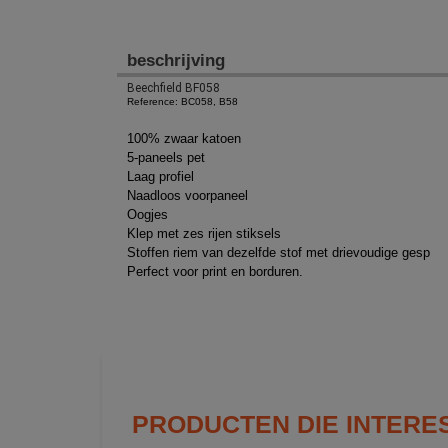
beschrijving
Beechfield BF058
Reference: BC058, B58
100% zwaar katoen
5-paneels pet
Laag profiel
Naadloos voorpaneel
Oogjes
Klep met zes rijen stiksels
Stoffen riem van dezelfde stof met drievoudige gesp
Perfect voor print en borduren.
PRODUCTEN DIE INTERE