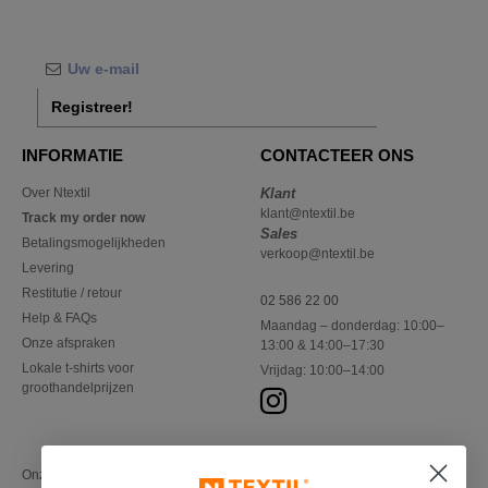
Registreer!
INFORMATIE
CONTACTEER ONS
Over Ntextil
Klant
klant@ntextil.be
Track my order now
Sales
Betalingsmogelijkheden
verkoop@ntextil.be
Levering
Restitutie / retour
02 586 22 00
Help & FAQs
Maandag – donderdag: 10:00–
Onze afspraken
13:00 & 14:00–17:30
Lokale t-shirts voor
Vrijdag: 10:00–14:00
groothandelprijzen
Onze financiële partners