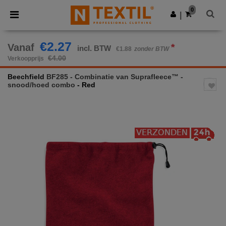
×
Ntextil-app
0
Download app
|
Betere prijzen in de app!
€2.27
Vanaf
*
incl. BTW
€1.88
zonder BTW
€4.00
Verkoopprijs
Beechfield
BF285 - Combinatie van Suprafleece™ -
snood/hoed combo
- Red
Previous
Next