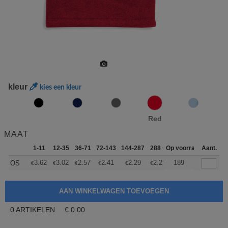
kleur
kies een kleur
Red
MAAT
1-11
12-35
36-71
72-143
144-287
288 +
Op voorraad
Meer
Aant.
+
3.62
3.02
2.57
2.41
2.29
2.27
189
OS
€
€
€
€
€
€
0
ARTIKELEN
€
0.00