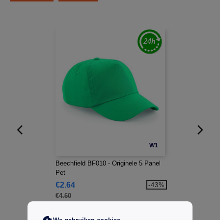
W1
Beechfield BF010 - Originele 5 Panel
Pet
€2.64
-43%
€4.60