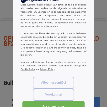
We gebruiken cookies
Onze website maakt gebruik van zowel onze eigen cookies
als cookies van derden om de algehele functionaliteit te
verbeteren, uw voorkeuren te onthouden, de prestaties van
de website te analyseren en een vlotte en
gepersonaliseerde browse-ervaring te garanderen, inclusief
op maat gemaakte inhoud, geoptimaliseerde interacties
met onze website en advertenties.
U kunt uw cookievoorkeuren op elk moment beheren.
OPMERKINGEN OVER BEECHFIELD
Essentiële cookies, die nodig zijn voor het functioneren van
de website, kunnen niet worden uitgeschakeld omdat ze
BF285
noodzakelijk zijn voor de correcte werking van de website.
U kunt echter kiezen of u andere soorten cookies, zoals die
voor personalisatie, analyse en targeting, wilt toestaan of
blokkeren.
Voor meer details over hoe we cookies gebruiken, hoe u ze
een opmerking toevoegen
kunt beheren en over cookies van derden, bekijk ons
Cookie Policy
en
Privacy Policy
.
Bulk Orders
Alleen essentiëel
Voorkeuren
0
ARTIKELEN
€
0.00
Accepteer alles