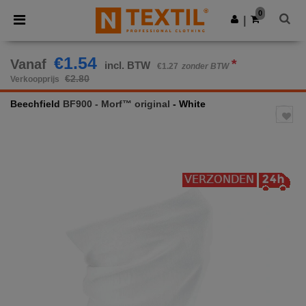
×
Ntextil-app
0
Download app
|
Betere prijzen in de app!
€1.54
Vanaf
*
incl. BTW
€1.27
zonder BTW
€2.80
Verkoopprijs
Beechfield
BF900 - Morf™ original
- White
Previous
Next