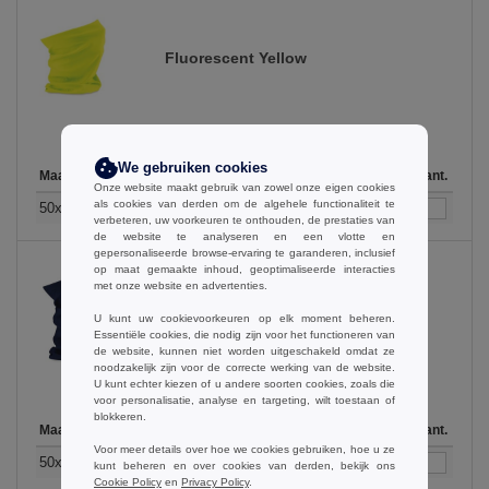
Fluorescent Yellow
We gebruiken cookies
Maat
1-11
12-35
36-71
72-143
144-287
Op voorraad
288 +
Meer
Aant.
Onze website maakt gebruik van zowel onze eigen cookies
+
als cookies van derden om de algehele functionaliteit te
2.46
2.05
1.75
1.64
1.56
324
1.54
50x25cm
€
€
€
€
€
€
verbeteren, uw voorkeuren te onthouden, de prestaties van
de website te analyseren en een vlotte en
gepersonaliseerde browse-ervaring te garanderen, inclusief
op maat gemaakte inhoud, geoptimaliseerde interacties
met onze website en advertenties.
French Navy
U kunt uw cookievoorkeuren op elk moment beheren.
Essentiële cookies, die nodig zijn voor het functioneren van
de website, kunnen niet worden uitgeschakeld omdat ze
noodzakelijk zijn voor de correcte werking van de website.
U kunt echter kiezen of u andere soorten cookies, zoals die
voor personalisatie, analyse en targeting, wilt toestaan of
blokkeren.
Maat
1-11
12-35
36-71
72-143
144-287
Op voorraad
288 +
Meer
Aant.
Voor meer details over hoe we cookies gebruiken, hoe u ze
+
2.46
2.05
1.75
1.64
1.56
1089
1.54
50x25cm
€
€
€
€
€
€
kunt beheren en over cookies van derden, bekijk ons
Cookie Policy
en
Privacy Policy
.