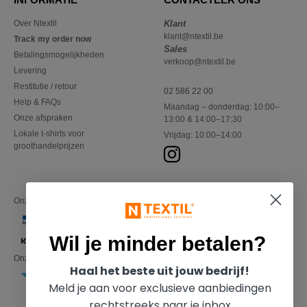
Over Ntextil
Klant
klant@ntextil.be
Track my order now
Sales
Betalingsmogelijkheden
verkoop@ntextil.be
Levering
Restitutie / retour
02 586 22 00
Help & FAQs
Maandag – donderdag: 10:00–
Onze afspraken
13:00 & 14:00–17:30
Lokale t-shirts voor
Vrijdag: 10:00–14:00
groothandelprijzen
Onze financiële partners
Wil je minder betalen?
Onze transporteurs
Haal het beste uit jouw bedrijf!
Meld je aan voor exclusieve aanbiedingen
rechtstreeks naar je inbox