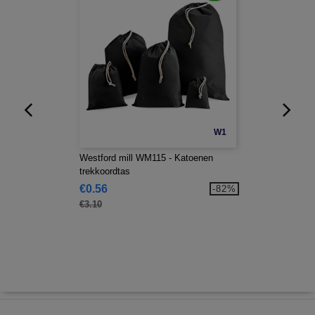
W1
Westford mill WM115 - Katoenen
trekkoordtas
€0.56
-82%
€3.10