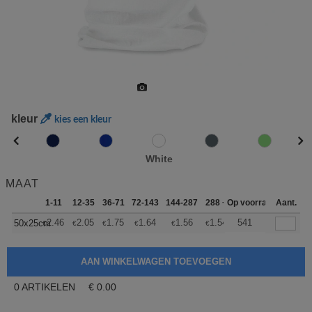
kleur
kies een kleur
White
MAAT
1-11
12-35
36-71
72-143
144-287
288 +
Op voorraad
Meer
Aant.
+
2.46
2.05
1.75
1.64
1.56
1.54
541
50x25cm
€
€
€
€
€
€
0
ARTIKELEN
€
0.00