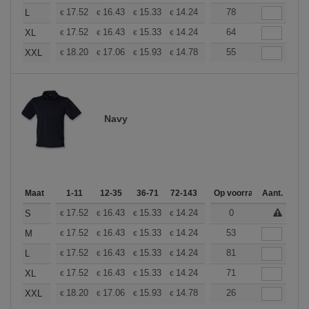
+
17.52
16.43
15.33
14.24
13.14
78
12.59
L
€
€
€
€
€
€
+
17.52
16.43
15.33
14.24
13.14
64
12.59
XL
€
€
€
€
€
€
+
18.20
17.06
15.93
14.78
13.65
55
13.08
XXL
€
€
€
€
€
€
Navy
Maat
1-11
12-35
36-71
72-143
144-287
Op voorraad
288 +
Aant.
Meer
+
17.52
16.43
15.33
14.24
13.14
0
12.59
S
€
€
€
€
€
€
+
17.52
16.43
15.33
14.24
13.14
53
12.59
M
€
€
€
€
€
€
+
17.52
16.43
15.33
14.24
13.14
81
12.59
L
€
€
€
€
€
€
+
17.52
16.43
15.33
14.24
13.14
71
12.59
XL
€
€
€
€
€
€
+
18.20
17.06
15.93
14.78
13.65
26
13.08
XXL
€
€
€
€
€
€