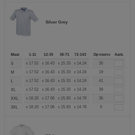
Silver Grey
Maat
1-11
12-35
36-71
72-143
144-287
Op voorraad
288 +
Aant.
Meer
+
17.52
16.43
15.33
14.24
13.14
30
12.59
S
€
€
€
€
€
€
+
17.52
16.43
15.33
14.24
13.14
19
12.59
M
€
€
€
€
€
€
+
17.52
16.43
15.33
14.24
13.14
41
12.59
L
€
€
€
€
€
€
+
17.52
16.43
15.33
14.24
13.14
39
12.59
XL
€
€
€
€
€
€
+
18.20
17.06
15.93
14.78
13.65
36
13.08
XXL
€
€
€
€
€
€
+
18.20
17.06
15.93
14.78
13.65
5
13.08
3XL
€
€
€
€
€
€