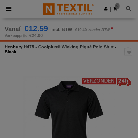
×
Ntextil-app
0
Download app
|
Betere prijzen in de app!
€12.59
Vanaf
*
incl. BTW
€10.40
zonder BTW
€24.00
Verkoopprijs
Henbury
H475 - Coolplus® Wicking Piqué Polo Shirt
-
Black
Previous
Next