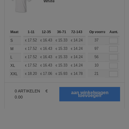
White
Maat
1-11
12-35
36-71
72-143
144-287
Op voorraad
288 +
Aant.
Meer
+
17.52
16.43
15.33
14.24
13.14
37
12.59
S
€
€
€
€
€
€
+
17.52
16.43
15.33
14.24
13.14
97
12.59
M
€
€
€
€
€
€
+
17.52
16.43
15.33
14.24
13.14
56
12.59
L
€
€
€
€
€
€
+
17.52
16.43
15.33
14.24
13.14
10
12.59
XL
€
€
€
€
€
€
+
18.20
17.06
15.93
14.78
13.65
21
13.08
XXL
€
€
€
€
€
€
0
ARTIKELEN
€
0.00