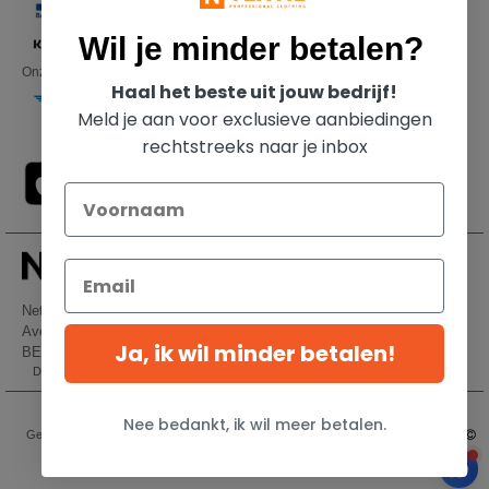
Wil je minder betalen?
Onze transporteurs
Haal het beste uit jouw bedrijf!
Meld je aan voor exclusieve aanbiedingen
rechtstreeks naar je inbox
Netenders Belgium SRL
Avenue Hermann-Debroux 54, 1160, Bruxelles
Ja, ik wil minder betalen!
BE61 3632 1629 8017
Dit is GEEN retouradres. Voor retourzending, zie hier
Wettelijke bepalingen
-
Privacybeleid
-
Algemene Toegangs - En
Nee bedankt, ik wil meer betalen.
Gebruiksvoorwaarden
-
Algemene Contractvoorwaarden
-
Cookiebeleid
-
Site Map
Copyright 2026 ntextil.be - Alle rechten voorbehouden