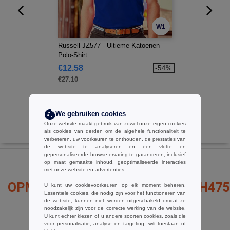
W1
Russell JZ577 - Ultieme Katoenen
Polo-Shirt
€12.58
-54%
€27.10
We gebruiken cookies
Onze website maakt gebruik van zowel onze eigen cookies
als cookies van derden om de algehele functionaliteit te
verbeteren, uw voorkeuren te onthouden, de prestaties van
de website te analyseren en een vlotte en
gepersonaliseerde browse-ervaring te garanderen, inclusief
op maat gemaakte inhoud, geoptimaliseerde interacties
met onze website en advertenties.
OPMERKINGEN OVER HENBURY H475
U kunt uw cookievoorkeuren op elk moment beheren.
Essentiële cookies, die nodig zijn voor het functioneren van
de website, kunnen niet worden uitgeschakeld omdat ze
noodzakelijk zijn voor de correcte werking van de website.
U kunt echter kiezen of u andere soorten cookies, zoals die
voor personalisatie, analyse en targeting, wilt toestaan of
een opmerking toevoegen