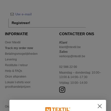
Registreer!
INFORMATIE
CONTACTEER ONS
Over Ntextil
Klant
klant@ntextil.be
Track my order now
Sales
Betalingsmogelijkheden
verkoop@ntextil.be
Levering
Restitutie / retour
02 586 22 00
Help & FAQs
Maandag – donderdag: 10:00–
Onze afspraken
13:00 & 14:00–17:30
Lokale t-shirts voor
Vrijdag: 10:00–14:00
groothandelprijzen
Onze financiële partners