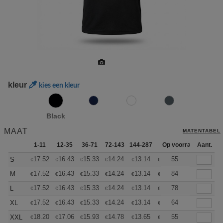
kleur
kies een kleur
Black
MAAT
MATENTABEL
1-11
12-35
36-71
72-143
144-287
288 +
Op voorraad
Meer
Aant.
+
17.52
16.43
15.33
14.24
13.14
12.59
55
S
€
€
€
€
€
€
+
17.52
16.43
15.33
14.24
13.14
12.59
84
M
€
€
€
€
€
€
+
17.52
16.43
15.33
14.24
13.14
12.59
78
L
€
€
€
€
€
€
+
17.52
16.43
15.33
14.24
13.14
12.59
64
XL
€
€
€
€
€
€
+
18.20
17.06
15.93
14.78
13.65
13.08
55
XXL
€
€
€
€
€
€