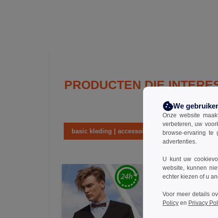
PRODUCTEN DIE INTERE
We gebruike
Onze website maakt
verbeteren, uw voor
basic kleding | accessoires
lange
browse-ervaring te 
advertenties.
U kunt uw cookievoo
website, kunnen nie
echter kiezen of u an
Voor meer details o
Policy
en
Privacy Pol