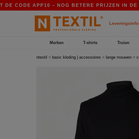
 CODE APP10 – NOG BETERE PRIJZEN IN DE APP!
Leveringsinfo
Merken
T-shirts
Truien
>
>
>
ntextil
basic kleding | accessoires
lange mouwen
c