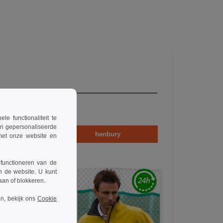
 functionaliteit te
en gepersonaliseerde
en
henbury
 met onze website en
 functioneren van de
n de website. U kunt
taan of blokkeren.
n, bekijk ons
Cookie