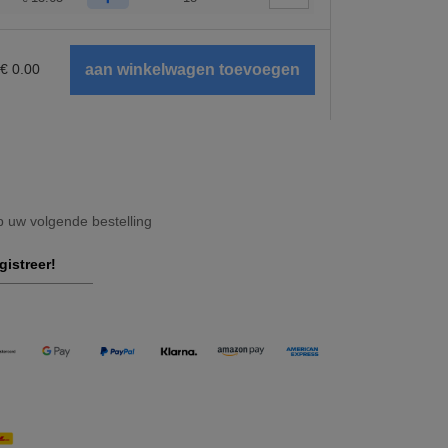
€
0.00
op uw volgende bestelling
gistreer!