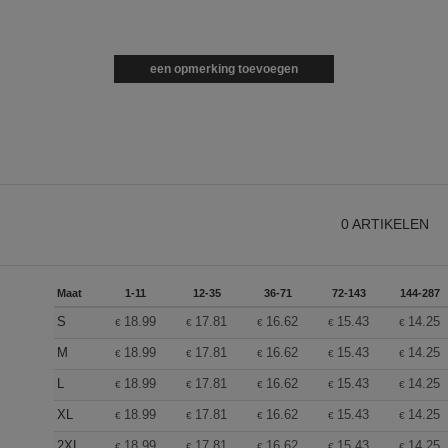
een opmerking toevoegen
0
ARTIKELEN
Maat
1-11
12-35
36-71
72-143
144-287
S
18.99
17.81
16.62
15.43
14.25
€
€
€
€
€
M
18.99
17.81
16.62
15.43
14.25
€
€
€
€
€
L
18.99
17.81
16.62
15.43
14.25
€
€
€
€
€
XL
18.99
17.81
16.62
15.43
14.25
€
€
€
€
€
2XL
18.99
17.81
16.62
15.43
14.25
€
€
€
€
€