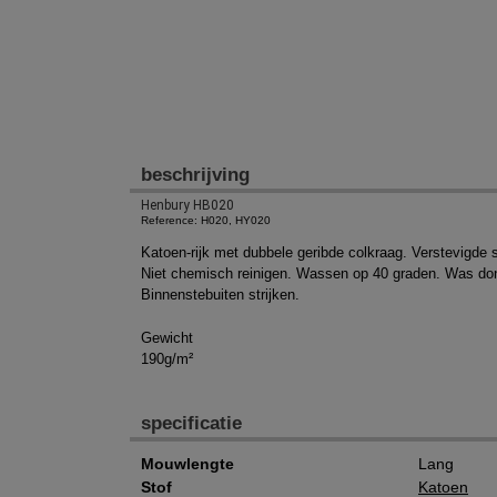
beschrijving
Henbury HB020
Reference: H020, HY020
Katoen-rijk met dubbele geribde colkraag. Verstevigde
Niet chemisch reinigen. Wassen op 40 graden. Was donker
Binnenstebuiten strijken.
Gewicht
190g/m²
specificatie
Mouwlengte
Lang
Stof
Katoen