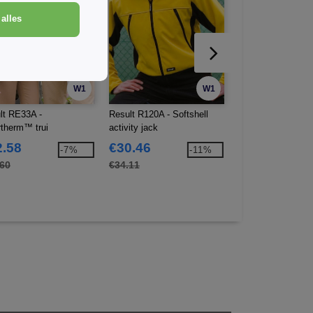
alles
W1
W1
lt RE33A -
Result R120A - Softshell
Result R124A - Ri
rtherm™ trui
activity jack
softshell werkjack
2.58
€30.46
€26.79
-7%
-11%
.60
€34.11
€34.23