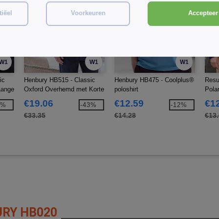
iëel
Voorkeuren
Accepteer 
W1
W1
W1
ic
Henbury HB515 - Classic
Henbury HB475 - Coolplus®
Resu
Lange
Oxford Overhemd met Korte
poloshirt
Pola
Mouw
€19.06
€12.59
€1
3%
-43%
-12%
€33.35
€14.28
€13
RY HB020