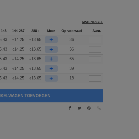
MATENTABEL
-143
144-287
288 +
Meer
Op voorraad
Aant.
+
5.43
14.25
13.65
36
€
€
+
5.43
14.25
13.65
36
€
€
+
5.43
14.25
13.65
65
€
€
+
5.43
14.25
13.65
39
€
€
+
5.43
14.25
13.65
18
€
€