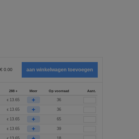
€
0.00
288 +
Meer
Op voorraad
Aant.
+
13.65
36
€
+
13.65
36
€
+
13.65
65
€
+
13.65
39
€
+
13.65
18
€