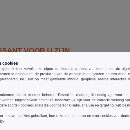
SSANT VOOR U ZIJN
n cookies
 gebruik van zowel onze eigen cookies als cookies van derden om de algehele
keuren te onthouden, de prestaties van de website te analyseren en een vlotte 
 mouwen
coltrui
her
garanderen, inclusief op maat gemaakte inhoud, geoptimaliseerde interacties
rkeuren op elk moment beheren. Essentiële cookies, die nodig zijn voor het
t worden uitgeschakeld omdat ze noodzakelijk zijn voor de correcte werking va
dere soorten cookies, zoals die voor personalisatie, analyse en targeting, wilt toes
ver hoe we cookies gebruiken, hoe u ze kunt beheren en over cookies van derde
icy
.