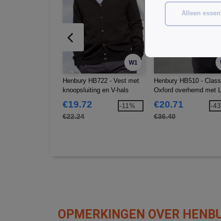
Alleen essent
W1
Henbury HB722 - Vest met
Henbury HB510 - Class
knoopsluiting en V-hals
Oxford overhemd met 
Mouw
€19.72
€20.71
-11%
-4
€22.24
€36.40
OPMERKINGEN OVER HENBU