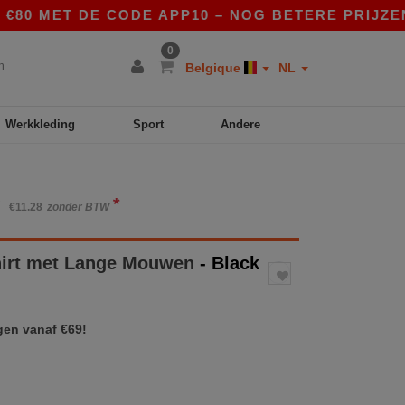
 MET DE CODE APP10 – NOG BETERE PRIJZEN IN 
0
Belgique
NL
Werkkleding
Sport
Andere
*
W
€11.28
zonder BTW
hirt met Lange Mouwen
- Black
gen vanaf €69!