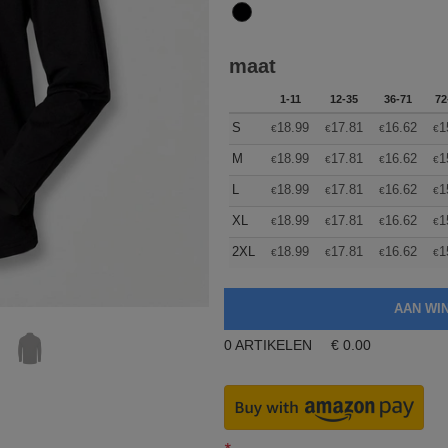
maat
1-11
12-35
36-71
72
S
18.99
17.81
16.62
1
€
€
€
€
M
18.99
17.81
16.62
1
€
€
€
€
L
18.99
17.81
16.62
1
€
€
€
€
XL
18.99
17.81
16.62
1
€
€
€
€
2XL
18.99
17.81
16.62
1
€
€
€
€
0
ARTIKELEN
€
0.00