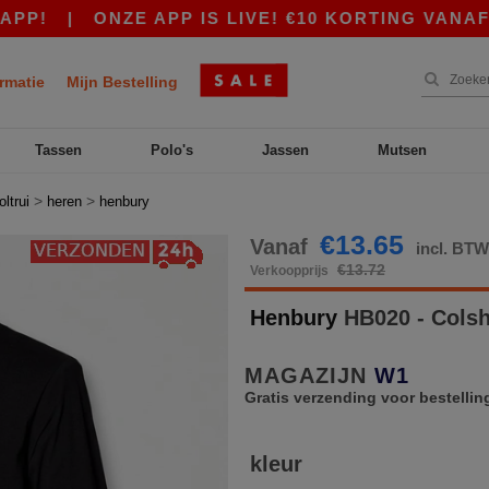
|
ONZE APP IS LIVE! €10 KORTING VANAF €80
rmatie
Mijn Bestelling
Tassen
Polo's
Jassen
Mutsen
>
>
oltrui
heren
henbury
€13.65
Vanaf
incl. BT
€13.72
Verkoopprijs
Henbury
HB020 - Cols
MAGAZIJN
W1
Gratis verzending voor bestellin
kleur