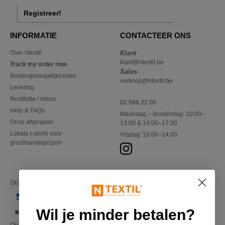
Registreer!
INFORMATIE
CONTACTEER ONS
Over Ntextil
Klant
klant@ntextil.be
Track my order now
Sales
Betalingsmogelijkheden
verkoop@ntextil.be
Levering
Restitutie / retour
02 586 22 00
Help & FAQs
Maandag – donderdag: 10:00–
Onze afspraken
13:00 & 14:00–17:30
Lokale t-shirts voor
Vrijdag: 10:00–14:00
groothandelprijzen
Onze financiële partners
Wil je minder betalen?