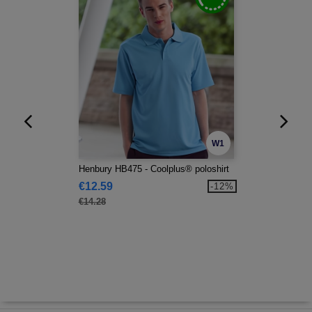
W1
Henbury HB475 - Coolplus® poloshirt
€12.59
-12%
€14.28