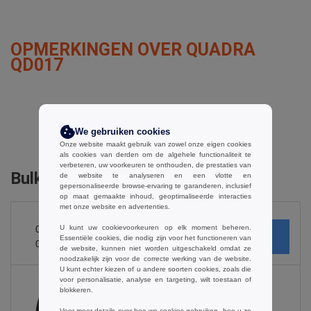
OPMERKINGEN OVER QUADRA
QD017
een opmerking toevoegen
We gebruiken cookies
Onze website maakt gebruik van zowel onze eigen cookies
als cookies van derden om de algehele functionaliteit te
verbeteren, uw voorkeuren te onthouden, de prestaties van
Bulk Orders
de website te analyseren en een vlotte en
gepersonaliseerde browse-ervaring te garanderen, inclusief
op maat gemaakte inhoud, geoptimaliseerde interacties
met onze website en advertenties.
U kunt uw cookievoorkeuren op elk moment beheren.
0
ARTIKELEN
€
Essentiële cookies, die nodig zijn voor het functioneren van
0.00
de website, kunnen niet worden uitgeschakeld omdat ze
noodzakelijk zijn voor de correcte werking van de website.
U kunt echter kiezen of u andere soorten cookies, zoals die
voor personalisatie, analyse en targeting, wilt toestaan of
blokkeren.
Black
Voor meer details over hoe we cookies gebruiken, hoe u ze