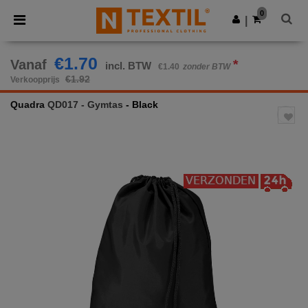
×
Ntextil-app
0
Download app
|
Betere prijzen in de app!
€1.70
Vanaf
*
incl. BTW
€1.40
zonder BTW
€1.92
Verkoopprijs
Quadra
QD017 - Gymtas
- Black
Previous
Next