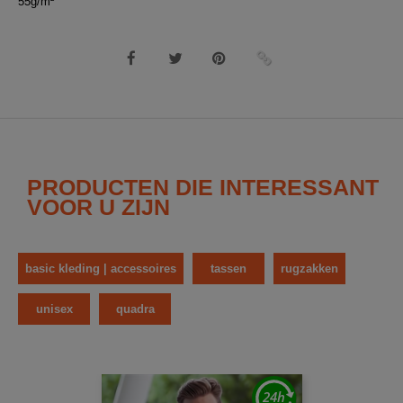
55g/m²
PRODUCTEN DIE INTERESSANT
VOOR U ZIJN
basic kleding | accessoires
tassen
rugzakken
unisex
quadra