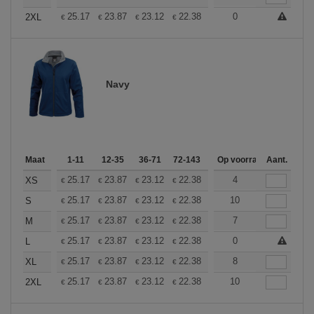
+
25.17
23.87
23.12
22.38
21.25
0
20.70
2XL
€
€
€
€
€
€
Navy
Maat
1-11
12-35
36-71
72-143
144-287
Op voorraad
288 +
Aant.
Meer
+
25.17
23.87
23.12
22.38
21.25
4
20.70
XS
€
€
€
€
€
€
+
25.17
23.87
23.12
22.38
21.25
10
20.70
S
€
€
€
€
€
€
+
25.17
23.87
23.12
22.38
21.25
7
20.70
M
€
€
€
€
€
€
+
25.17
23.87
23.12
22.38
21.25
0
20.70
L
€
€
€
€
€
€
+
25.17
23.87
23.12
22.38
21.25
8
20.70
XL
€
€
€
€
€
€
+
25.17
23.87
23.12
22.38
21.25
10
20.70
2XL
€
€
€
€
€
€