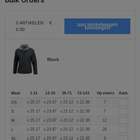
Bulk Orders
0
ARTIKELEN
€
0.00
Black
Maat
1-11
12-35
36-71
72-143
144-287
Op voorraad
288 +
Aant.
Meer
+
25.17
23.87
23.12
22.38
21.25
7
20.70
XS
€
€
€
€
€
€
+
25.17
23.87
23.12
22.38
21.25
7
20.70
S
€
€
€
€
€
€
+
25.17
23.87
23.12
22.38
21.25
12
20.70
M
€
€
€
€
€
€
+
25.17
23.87
23.12
22.38
21.25
26
20.70
L
€
€
€
€
€
€
+
25.17
23.87
23.12
22.38
21.25
9
20.70
XL
€
€
€
€
€
€