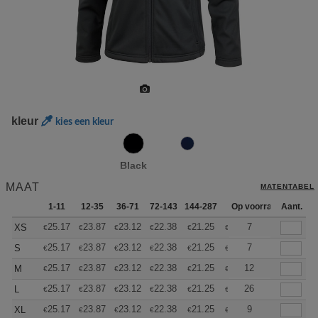
kleur
kies een kleur
Black
MAAT
MATENTABEL
1-11
12-35
36-71
72-143
144-287
288 +
Op voorraad
Meer
Aant.
+
25.17
23.87
23.12
22.38
21.25
20.70
7
XS
€
€
€
€
€
€
+
25.17
23.87
23.12
22.38
21.25
20.70
7
S
€
€
€
€
€
€
+
25.17
23.87
23.12
22.38
21.25
20.70
12
M
€
€
€
€
€
€
+
25.17
23.87
23.12
22.38
21.25
20.70
26
L
€
€
€
€
€
€
+
25.17
23.87
23.12
22.38
21.25
20.70
9
XL
€
€
€
€
€
€