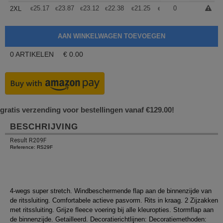
+
25.17
23.87
23.12
22.38
21.25
20.70
0
2XL
€
€
€
€
€
€
0
ARTIKELEN
€
0.00
gratis verzending voor bestellingen vanaf €129.00!
BESCHRIJVING
Result R209F
Reference: RS29F
4-wegs super stretch. Windbeschermende flap aan de binnenzijde van
de ritssluiting. Comfortabele actieve pasvorm. Rits in kraag. 2 Zijzakken
met ritssluiting. Grijze fleece voering bij alle kleuropties. Stormflap aan
de binnenzijde. Getailleerd. Decoratierichtlijnen: Decoratiemethoden: