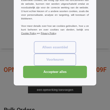
Essentiële cookies, die nodig zijn voor het functioneren van
Result RE33A - Polartherm™ trui
de website, kunnen niet worden uitgeschakeld omdat ze
€12.58
noodzakelijk zijn voor de correcte werking van de website.
-7%
U kunt echter kiezen of u andere soorten cookies, zoals die
€13.60
voor personalisatie, analyse en targeting, wilt toestaan of
blokkeren.
Voor meer details over hoe we cookies gebruiken, hoe u ze
kunt beheren en over cookies van derden, bekijk ons
Cookie Policy
en
Privacy Policy
.
Alleen essentiëel
Voorkeuren
OPMERKINGEN OVER RESULT R209F
Accepteer alles
een opmerking toevoegen