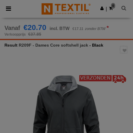
×
Ntextil-app
0
Download app
|
Betere prijzen in de app!
€20.70
Vanaf
*
incl. BTW
€17.11
zonder BTW
€37.85
Verkoopprijs
Result
R209F - Dames Core softshell jack
- Black
Previous
Next