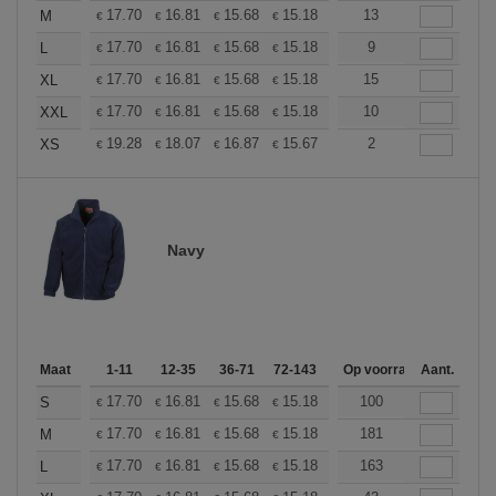
+
17.70
16.81
15.68
15.18
14.42
13
14.04
M
€
€
€
€
€
€
+
17.70
16.81
15.68
15.18
14.42
9
14.04
L
€
€
€
€
€
€
+
17.70
16.81
15.68
15.18
14.42
15
14.04
XL
€
€
€
€
€
€
+
17.70
16.81
15.68
15.18
14.42
10
14.04
XXL
€
€
€
€
€
€
+
19.28
18.07
16.87
15.67
14.46
2
13.86
XS
€
€
€
€
€
€
Navy
Maat
1-11
12-35
36-71
72-143
144-287
Op voorraad
288 +
Aant.
Meer
+
17.70
16.81
15.68
15.18
14.42
100
14.04
S
€
€
€
€
€
€
+
17.70
16.81
15.68
15.18
14.42
181
14.04
M
€
€
€
€
€
€
+
17.70
16.81
15.68
15.18
14.42
163
14.04
L
€
€
€
€
€
€