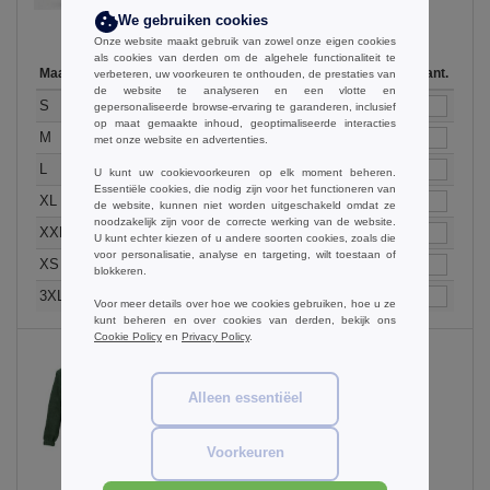
We gebruiken cookies
Onze website maakt gebruik van zowel onze eigen cookies
als cookies van derden om de algehele functionaliteit te
Maat
1-11
12-35
36-71
72-143
144-287
Op voorraad
288 +
Aant.
Meer
verbeteren, uw voorkeuren te onthouden, de prestaties van
de website te analyseren en een vlotte en
+
17.70
16.81
15.68
15.18
14.42
45
14.04
S
€
€
€
€
€
€
gepersonaliseerde browse-ervaring te garanderen, inclusief
op maat gemaakte inhoud, geoptimaliseerde interacties
+
17.70
16.81
15.68
15.18
14.42
104
14.04
M
€
€
€
€
€
€
met onze website en advertenties.
+
17.70
16.81
15.68
15.18
14.42
111
14.04
L
€
€
€
€
€
€
U kunt uw cookievoorkeuren op elk moment beheren.
Essentiële cookies, die nodig zijn voor het functioneren van
+
17.70
16.81
15.68
15.18
14.42
84
14.04
XL
€
€
€
€
€
€
de website, kunnen niet worden uitgeschakeld omdat ze
noodzakelijk zijn voor de correcte werking van de website.
+
17.70
16.81
15.68
15.18
14.42
34
14.04
XXL
€
€
€
€
€
€
U kunt echter kiezen of u andere soorten cookies, zoals die
voor personalisatie, analyse en targeting, wilt toestaan of
+
19.28
18.07
16.87
15.67
14.46
16
13.86
XS
€
€
€
€
€
€
blokkeren.
+
17.70
16.81
15.68
15.18
14.42
19
14.04
3XL
€
€
€
€
€
€
Voor meer details over hoe we cookies gebruiken, hoe u ze
kunt beheren en over cookies van derden, bekijk ons
Cookie Policy
en
Privacy Policy
.
Alleen essentiëel
Forest Green
Voorkeuren