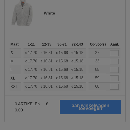
White
Maat
1-11
12-35
36-71
72-143
144-287
Op voorraad
288 +
Aant.
Meer
+
17.70
16.81
15.68
15.18
14.42
27
14.04
S
€
€
€
€
€
€
+
17.70
16.81
15.68
15.18
14.42
33
14.04
M
€
€
€
€
€
€
+
17.70
16.81
15.68
15.18
14.42
85
14.04
L
€
€
€
€
€
€
+
17.70
16.81
15.68
15.18
14.42
59
14.04
XL
€
€
€
€
€
€
+
17.70
16.81
15.68
15.18
14.42
68
14.04
XXL
€
€
€
€
€
€
0
ARTIKELEN
€
0.00