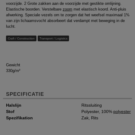
voorzijde. 2 Grote zakken aan de voorzijde met gestikte omlijning.
Elastische boorden. Verstelbare
zoom
met elastisch koord. Anti-pluis
afwerking. Speciale vezels om te zorgen dat het weefsel maximaal 1%
van zijn lichaamsvocht absorbeert dat verdampt met beweging in de
lucht.
Craft / Construction
Transport / Logistics
Gewicht
330g/m²
SPECIFICATIE
Halslijn
Ritssluiting
Stof
Polyester, 100%
polyester
Spezifikation
Zak, Rits