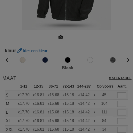
kleur
kies een kleur
Black
MAAT
MATENTABEL
1-11
12-35
36-71
72-143
144-287
288 +
Op voorraad
Meer
Aant.
+
17.70
16.81
15.68
15.18
14.42
14.04
45
S
€
€
€
€
€
€
+
17.70
16.81
15.68
15.18
14.42
14.04
104
M
€
€
€
€
€
€
+
17.70
16.81
15.68
15.18
14.42
14.04
111
L
€
€
€
€
€
€
+
17.70
16.81
15.68
15.18
14.42
14.04
84
XL
€
€
€
€
€
€
+
17.70
16.81
15.68
15.18
14.42
14.04
34
XXL
€
€
€
€
€
€