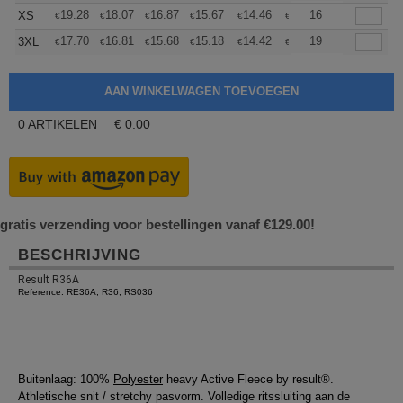
+
19.28
18.07
16.87
15.67
14.46
13.86
16
XS
€
€
€
€
€
€
+
17.70
16.81
15.68
15.18
14.42
14.04
19
3XL
€
€
€
€
€
€
0
ARTIKELEN
€
0.00
gratis verzending voor bestellingen vanaf €129.00!
BESCHRIJVING
Result R36A
Reference: RE36A, R36, RS036
Buitenlaag: 100%
Polyester
heavy Active Fleece by result®.
Athletische snit / stretchy pasvorm. Volledige ritssluiting aan de