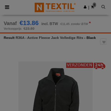
×
Ntextil-app
0
Download app
|
Betere prijzen in de app!
€13.86
Vanaf
*
incl. BTW
€11.45
zonder BTW
€23.80
Verkoopprijs
Result
R36A - Active Fleece Jack Volledige Rits
- Black
Previous
Next