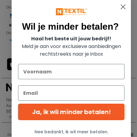
Onze financiële partners
Wil je minder betalen?
Onze transporteurs
Haal het beste uit jouw bedrijf!
Meld je aan voor exclusieve aanbiedingen
rechtstreeks naar je inbox
Netenders Belgium SRL
Avenue Hermann-Debroux 54, 1160, Bruxelles
Ja, ik wil minder betalen!
BE61 3632 1629 8017
Dit is GEEN retouradres. Voor retourzending, zie hier
👋
Hallo
Als u vragen of opmerkingen heeft,
Wettelijke bepalingen
-
Privacybeleid
-
Algemene Toegangs - En
Nee bedankt, ik wil meer betalen.
kunt u op elk gewenst moment
Gebruiksvoorwaarden
-
Algemene Contractvoorwaarden
-
Cookiebeleid
-
Site Map