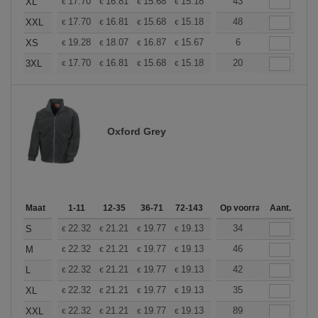
+
17.70
16.81
15.68
15.18
14.42
43
14.04
XL
€
€
€
€
€
€
+
17.70
16.81
15.68
15.18
14.42
48
14.04
XXL
€
€
€
€
€
€
+
19.28
18.07
16.87
15.67
14.46
6
13.86
XS
€
€
€
€
€
€
+
17.70
16.81
15.68
15.18
14.42
20
14.04
3XL
€
€
€
€
€
€
Oxford Grey
Maat
1-11
12-35
36-71
72-143
144-287
Op voorraad
288 +
Aant.
Meer
+
22.32
21.21
19.77
19.13
18.18
34
17.70
S
€
€
€
€
€
€
+
22.32
21.21
19.77
19.13
18.18
46
17.70
M
€
€
€
€
€
€
+
22.32
21.21
19.77
19.13
18.18
42
17.70
L
€
€
€
€
€
€
+
22.32
21.21
19.77
19.13
18.18
35
17.70
XL
€
€
€
€
€
€
+
22.32
21.21
19.77
19.13
18.18
89
17.70
XXL
€
€
€
€
€
€