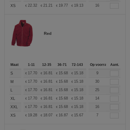
+
22.32
21.21
19.77
19.13
18.18
16
17.70
XS
€
€
€
€
€
€
Red
Maat
1-11
12-35
36-71
72-143
144-287
Op voorraad
288 +
Aant.
Meer
+
17.70
16.81
15.68
15.18
14.42
9
14.04
S
€
€
€
€
€
€
+
17.70
16.81
15.68
15.18
14.42
30
14.04
M
€
€
€
€
€
€
+
17.70
16.81
15.68
15.18
14.42
25
14.04
L
€
€
€
€
€
€
+
17.70
16.81
15.68
15.18
14.42
14
14.04
XL
€
€
€
€
€
€
+
17.70
16.81
15.68
15.18
14.42
16
14.04
XXL
€
€
€
€
€
€
+
19.28
18.07
16.87
15.67
14.46
7
13.86
XS
€
€
€
€
€
€